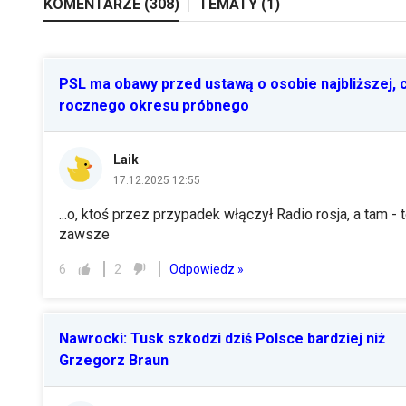
KOMENTARZE (
308
)
TEMATY (
1
)
PSL ma obawy przed ustawą o osobie najbliższej, 
rocznego okresu próbnego
Laik
17.12.2025 12:55
...o, ktoś przez przypadek włączył Radio rosja, a tam - t
zawsze
Odpowiedz »
6
2
Nawrocki: Tusk szkodzi dziś Polsce bardziej niż
Grzegorz Braun