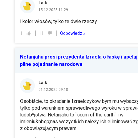
Laik
15.12.2025 11:29
i kolor włosów, tylko te dwie rzeczy
Odpowiedz »
1
11
Netanjahu prosi prezydenta Izraela o łaskę i apeluj
pilne pojednanie narodowe
Laik
01.12.2025 09:18
Osobiście, to okradanie Izraelczykow bym mu wybaczył
tylko pod warunkiem sprawiedliwego wyroku w sprawi
ludob*jstwa. Netanjahu to `scum of the earth` i w
imieniu&nbsp;nas wszystkich należy ich eliminować z
z obowiązującym prawem.