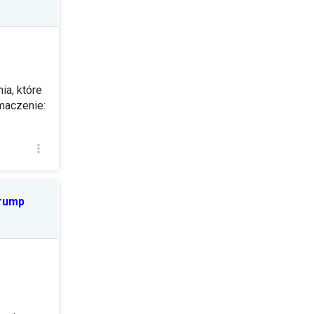
ia, które
maczenie:
Trump