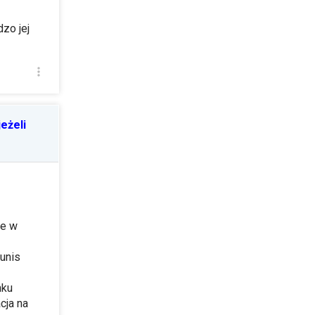
zo jej
eżeli
ie w
unis
nku
cja na