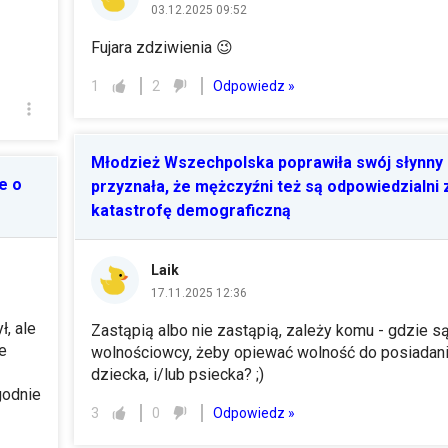
03.12.2025 09:52
Fujara zdziwienia 😉
Odpowiedz »
1
2
Młodzież Wszechpolska poprawiła swój słynny 
e o
przyznała, że mężczyźni też są odpowiedzialni 
katastrofę demograficzną
Laik
17.11.2025 12:36
, ale
Zastąpią albo nie zastąpią, zależy komu - gdzie s
e
wolnościowcy, żeby opiewać wolność do posiadani
dziecka, i/lub psiecka? ;)
godnie
Odpowiedz »
3
0