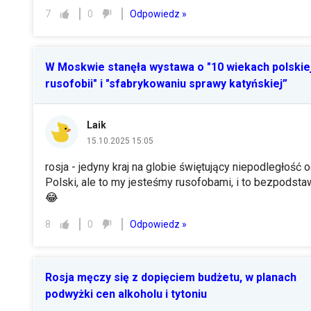
Odpowiedz »
7
0
W Moskwie stanęła wystawa o "10 wiekach polskie
rusofobii" i "sfabrykowaniu sprawy katyńskiej”
Laik
15.10.2025 15:05
rosja - jedyny kraj na globie świętujący niepodległość 
Polski, ale to my jesteśmy rusofobami, i to bezpodsta
😂
Odpowiedz »
8
0
Rosja męczy się z dopięciem budżetu, w planach
podwyżki cen alkoholu i tytoniu