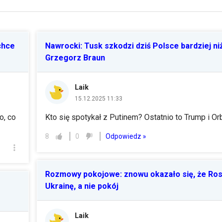
chce
Nawrocki: Tusk szkodzi dziś Polsce bardziej ni
Grzegorz Braun
Laik
15.12.2025 11:33
o, co
Kto się spotykał z Putinem? Ostatnio to Trump i Orb
Odpowiedz »
8
0
Rozmowy pokojowe: znowu okazało się, że Ros
Ukrainę, a nie pokój
Laik