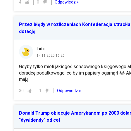
Odpowiedz »
4
0
Przez błędy w rozliczeniach Konfederacja straciła
dotację
Laik
14.11.2025 16:26
Gdyby tylko mieli jakiegoś sensownego księgowego a
doradcę podatkowego, co by im papiery ogarnął!
😂
Al
mają.
Odpowiedz »
30
1
Donald Trump obiecuje Amerykanom po 2000 dola
"dywidendy" od ceł