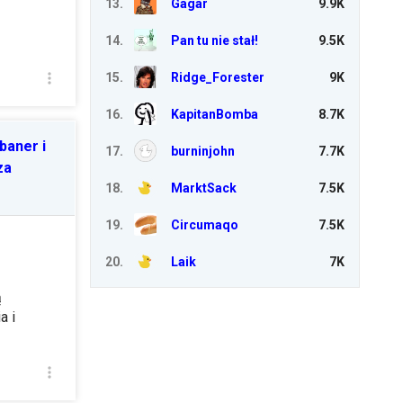
13
.
Gagar
9.9K
14
.
Pan tu nie stał!
9.5K
15
.
Ridge_Forester
9K
16
.
KapitanBomba
8.7K
baner i
17
.
burninjohn
7.7K
za
18
.
MarktSack
7.5K
19
.
Circumaqo
7.5K
20
.
Laik
7K
ą
a i