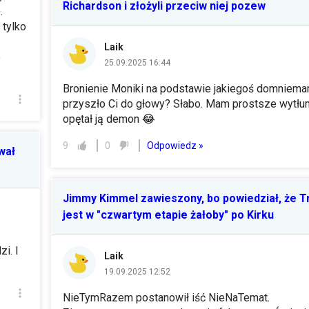
Richardson i złożyli przeciw niej pozew
.
 tylko
Laik
e
25.09.2025 16:44
Bronienie Moniki na podstawie jakiegoś domnieman
przyszło Ci do głowy? Słabo. Mam prostsze wytłu
opętał ją demon
😂
Odpowiedz »
9
0
wał
Jimmy Kimmel zawieszony, bo powiedział, że 
jest w "czwartym etapie żałoby" po Kirku
zi. I
Laik
19.09.2025 12:52
NieTymRazem postanowił iść NieNaTemat.