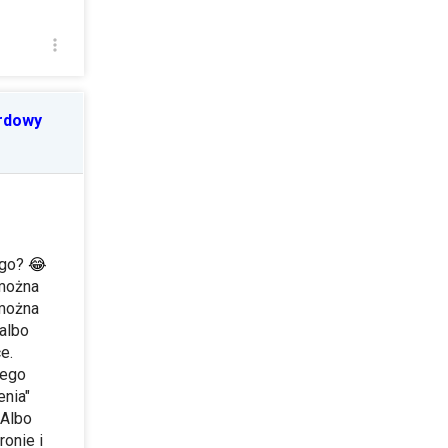
ordowy
ego?
😂
 można
 można
 albo
e.
zego
enia"
Albo
ronie i