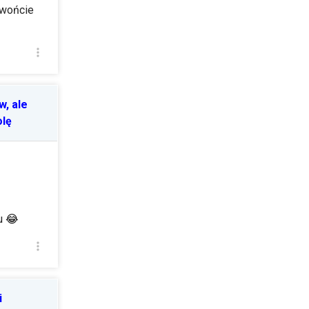
zwońcie
w, ale
olę
ku
😂
i