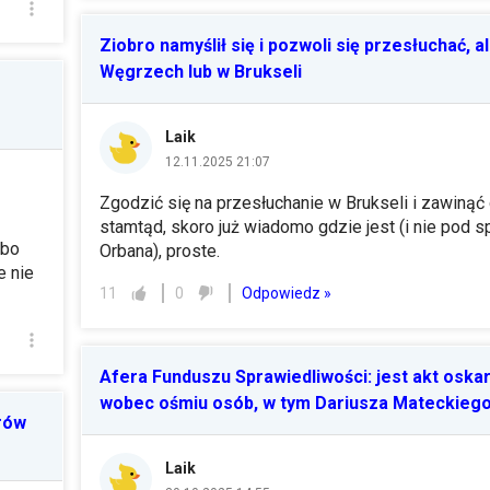
Ziobro namyślił się i pozwoli się przesłuchać, a
Węgrzech lub w Brukseli
Laik
12.11.2025 21:07
Zgodzić się na przesłuchanie w Brukseli i zawinąć
stamtąd, skoro już wiadomo gdzie jest (i nie pod 
lbo
Orbana), proste.
e nie
Odpowiedz »
11
0
Afera Funduszu Sprawiedliwości: jest akt oska
wobec ośmiu osób, w tym Dariusza Mateckieg
rów
Laik