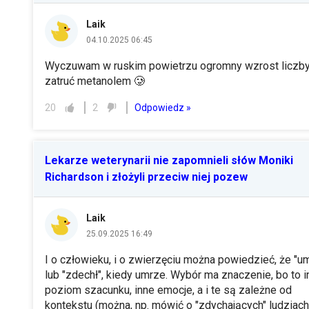
Laik
04.10.2025 06:45
Wyczuwam w ruskim powietrzu ogromny wzrost liczb
zatruć metanolem 🥲
Odpowiedz »
20
2
Lekarze weterynarii nie zapomnieli słów Moniki
Richardson i złożyli przeciw niej pozew
Laik
25.09.2025 16:49
I o człowieku, i o zwierzęciu można powiedzieć, że "um
lub "zdechł", kiedy umrze. Wybór ma znaczenie, bo to i
poziom szacunku, inne emocje, a i te są zależne od
kontekstu (można, np. mówić o "zdychających" ludziach