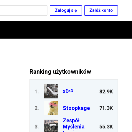
Zaloguj się
Załóż konto
Ranking użytkowników
xDˣᴰ
1
.
82.9K
2
.
Stoopkage
71.3K
Zespół
3
.
Myślenia
55.3K