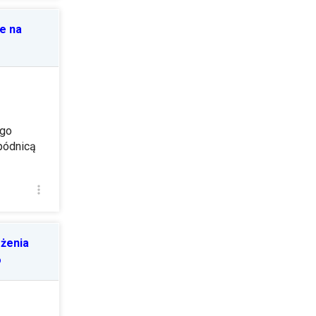
le na
 go
spódnicą
rżenia
o