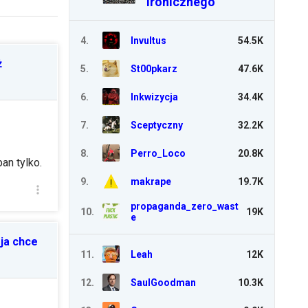
Ironicznego
4
.
Invultus
54.5K
ż
5
.
St00pkarz
47.6K
6
.
Inkwizycja
34.4K
7
.
Sceptyczny
32.2K
8
.
Perro_Loco
20.8K
an tylko.
9
.
makrape
19.7K
propaganda_zero_wast
10
.
19K
e
ja chce
11
.
Leah
12K
12
.
SaulGoodman
10.3K