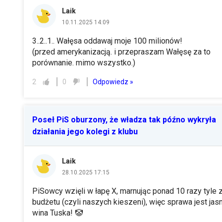
Laik
10.11.2025 14:09
3..2..1.. Wałęsa oddawaj moje 100 milionów!
(przed amerykanizacją. i przepraszam Wałęsę za to
porównanie. mimo wszystko.)
Odpowiedz »
2
0
Poseł PiS oburzony, że władza tak późno wykryła
działania jego kolegi z klubu
Laik
28.10.2025 17:15
PiSowcy wzięli w łapę X, marnując ponad 10 razy tyle 
budżetu (czyli naszych kieszeni), więc sprawa jest jasn
wina Tuska! 🤡