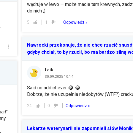
wędruje w lewo — może macie tam krewnych, zad
do nich ;)
Odpowiedz »
5
1
y
Nawrocki przekonuje, że nie chce rzucić snusó
gdyby chciał, to by rzucił, bo ma bardzo silną w
Laik
30.09.2025 10:14
Said no addict ever
😂
😂
Dobrze, że nie uzupełnia niedobytów (WTF?) crac
Odpowiedz »
24
0
arł"
nny
Lekarze weterynarii nie zapomnieli słów Monik
,