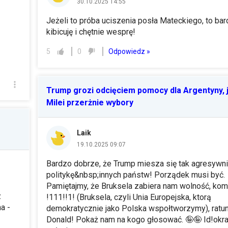
30.10.2025 14:55
Jeżeli to próba uciszenia posła Mateckiego, to bard
kibicuję i chętnie wesprę!
Odpowiedz »
5
0
Trump grozi odcięciem pomocy dla Argentyny, j
Milei przerżnie wybory
Laik
19.10.2025 09:07
Bardzo dobrze, że Trump miesza się tak agresywn
politykę&nbsp;innych państw! Porządek musi być.
Pamiętajmy, że Bruksela zabiera nam wolność, kom
z
!111!!1! (Bruksela, czyli Unia Europejska, ktorą
a -
demokratycznie jako Polska wspołtworzymy), ratu
Donald! Pokaż nam na kogo głosować. 🤪🤪 Id!okra