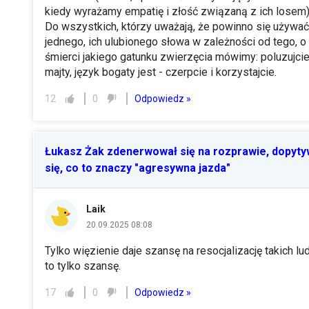
kiedy wyrażamy empatię i złość związaną z ich losem)
Do wszystkich, którzy uważają, że powinno się używać
jednego, ich ulubionego słowa w zależności od tego, o
śmierci jakiego gatunku zwierzęcia mówimy: poluzujci
majty, język bogaty jest - czerpcie i korzystajcie.
Odpowiedz »
12
0
Łukasz Żak zdenerwował się na rozprawie, dopyty
się, co to znaczy "agresywna jazda"
Laik
20.09.2025 08:08
Tylko więzienie daje szansę na resocjalizację takich lud
to tylko szansę.
Odpowiedz »
17
0