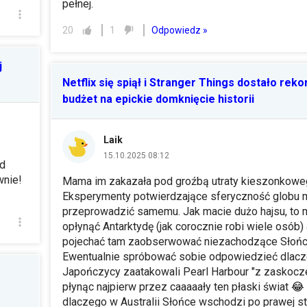
pełnej.
Odpowiedz »
20
1
j
Netflix się spiął i Stranger Things dostało rek
budżet na epickie domknięcie historii
Laik
15.10.2025 08:12
od
wnie!
Mama im zakazała pod groźbą utraty kieszonkow
Eksperymenty potwierdzające sferyczność globu
przeprowadzić samemu. Jak macie dużo hajsu, to
opłynąć Antarktydę (jak corocznie robi wiele osób)
pojechać tam zaobserwować niezachodzące Słońc
Ewentualnie spróbować sobie odpowiedzieć dlac
Japończycy zaatakowali Pearl Harbour "z zaskocz
płynąc najpierw przez caaaaały ten płaski świat
😂
dlaczego w Australii Słońce wschodzi po prawej st