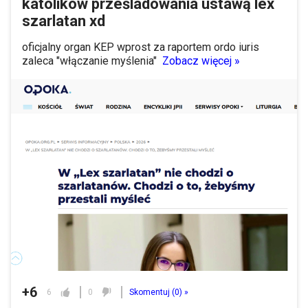
katolików prześladowania ustawą lex
szarlatan xd
oficjalny organ KEP wprost za raportem ordo iuris
zaleca "włączanie myślenia"
Zobacz więcej »
+6
6
0
Skomentuj (
0
) »