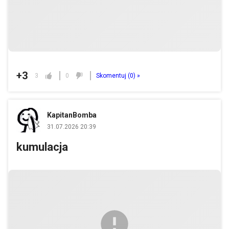
+3
3
0
Skomentuj (
0
) »
KapitanBomba
31.07.2026 20:39
kumulacja