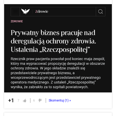
+1
7
6
Skomentuj (
1
) »