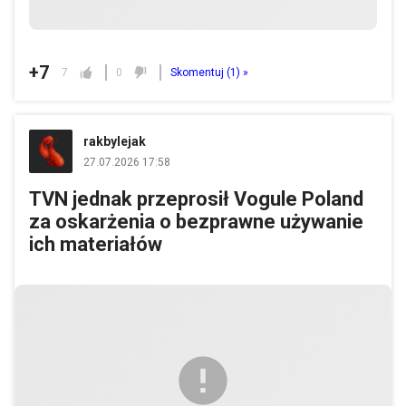
+7
7
0
Skomentuj (
1
) »
rakbylejak
27.07.2026 17:58
TVN jednak przeprosił Vogule Poland
za oskarżenia o bezprawne używanie
ich materiałów