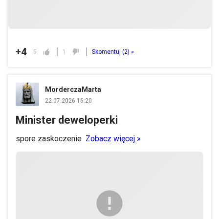
+4
5
1
Skomentuj (
2
) »
MorderczaMarta
22.07.2026 16:20
Minister deweloperki
spore zaskoczenie
Zobacz więcej »