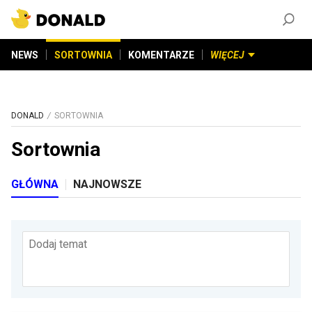
ZAŁÓŻ KONTO
©
2026
DONALD.PL
Wszelkie prawa zastrzeżone
NEWS
SORTOWNIA
KOMENTARZE
WIĘCEJ
DONALD
SORTOWNIA
Sortownia
GŁÓWNA
NAJNOWSZE
Dodaj temat