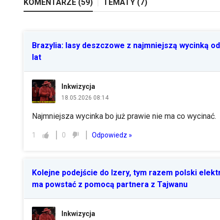
KOMENTARZE (
59
)
TEMATY (
7
)
Brazylia: lasy deszczowe z najmniejszą wycinką od
lat
Inkwizycja
18.05.2026 08:14
Najmniejsza wycinka bo już prawie nie ma co wycinać.
Odpowiedz »
1
0
Kolejne podejście do Izery, tym razem polski elekt
ma powstać z pomocą partnera z Tajwanu
Inkwizycja