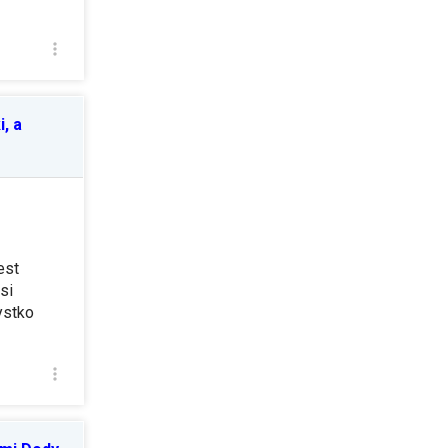
, a
est
si
ystko