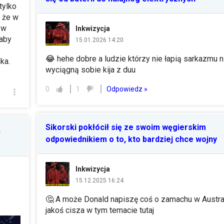
tylko
i że w
 w
Inkwizycja
 aby
15.01.2026 14:20
😂
hehe dobre a ludzie którzy nie łapią sarkazmu n
ka.
wyciągną sobie kija z duu
Odpowiedz »
0
1
Sikorski pokłócił się ze swoim węgierskim
,
odpowiednikiem o to, kto bardziej chce wojny
Inkwizycja
15.12.2025 16:24
🤔
A może Donald napiszę coś o zamachu w Austral
jakoś cisza w tym temacie tutaj