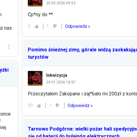
20.02.2026 09:53
m
Ćp*ny do **.
Odpowiedz »
2
1
uż nas
Pomimo śnieżnej zimy, górale widzą zaskakują
turystów
yżki
Inkwizycja
29.01.2026 18:57
Przeczytałem Zakopane i zaj*bało mi 200zł z konta
Odpowiedz »
93
1
ronce
3
iej
Tarnowo Podgórne: wielki pożar hali spedycyjn
się od baterii do hulajnóg elektrycznych