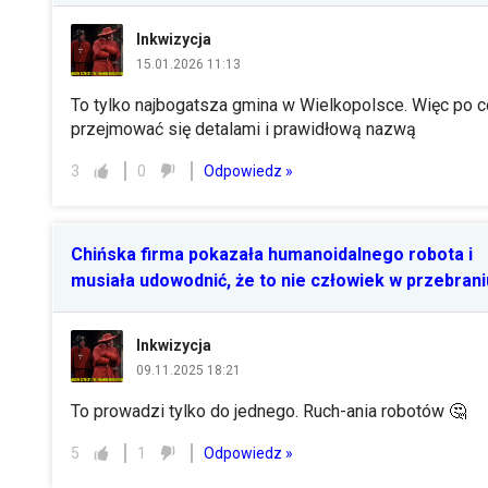
Inkwizycja
15.01.2026 11:13
To tylko najbogatsza gmina w Wielkopolsce. Więc po c
przejmować się detalami i prawidłową nazwą
Odpowiedz »
3
0
Chińska firma pokazała humanoidalnego robota i
musiała udowodnić, że to nie człowiek w przebrani
Inkwizycja
09.11.2025 18:21
To prowadzi tylko do jednego. Ruch-ania robotów
🤔
Odpowiedz »
5
1