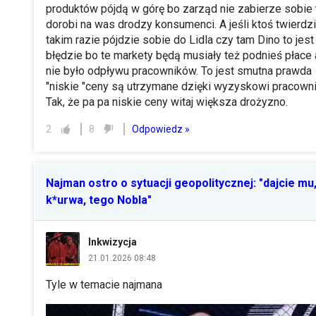
produktów pójdą w górę bo zarząd nie zabierze sobie 
dorobi na was drodzy konsumenci. A jeśli ktoś twierdz
takim razie pójdzie sobie do Lidla czy tam Dino to jest
błędzie bo te markety będą musiały też podnieś płace
nie było odpływu pracowników. To jest smutna prawda
"niskie "ceny są utrzymane dzięki wyzyskowi pracowni
Tak, że pa pa niskie ceny witaj większa drożyzno.
Odpowiedz »
2
8
Najman ostro o sytuacji geopolitycznej: "dajcie mu
k*urwa, tego Nobla"
Inkwizycja
21.01.2026 08:48
Tyle w temacie najmana