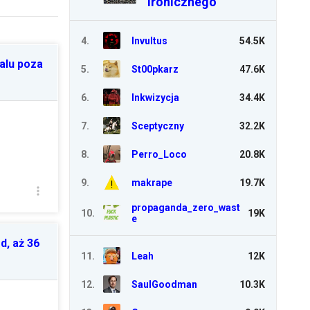
Ironicznego
4
.
Invultus
54.5K
talu poza
5
.
St00pkarz
47.6K
6
.
Inkwizycja
34.4K
7
.
Sceptyczny
32.2K
8
.
Perro_Loco
20.8K
9
.
makrape
19.7K
propaganda_zero_wast
10
.
19K
e
d, aż 36
11
.
Leah
12K
12
.
SaulGoodman
10.3K