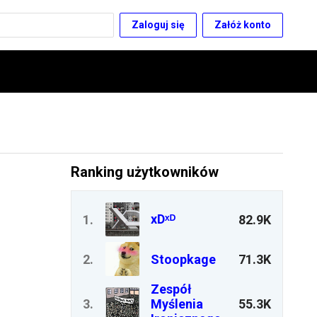
Zaloguj się
Załóż konto
Ranking użytkowników
xDˣᴰ
1
.
82.9K
2
.
Stoopkage
71.3K
Zespół
3
.
Myślenia
55.3K