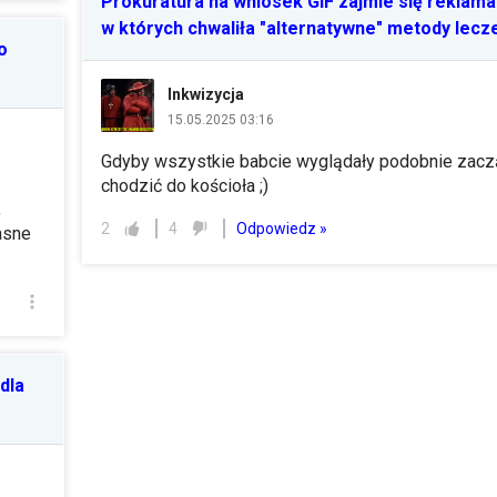
Prokuratura na wniosek GIF zajmie się reklama
w których chwaliła "alternatywne" metody lecz
o
Inkwizycja
15.05.2025 03:16
Gdyby wszystkie babcie wyglądały podobnie zacz
chodzić do kościoła ;)
,
Odpowiedz »
2
4
asne
dla