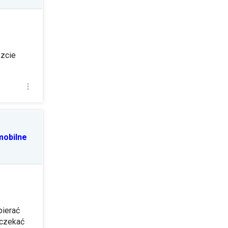
zcie
mobilne
bierać
 czekać