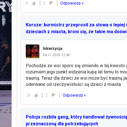
Odpowiedz »
6
2
Korsze: burmistrz przeprosił za słowa o lepiej
dzieciach z miasta, broni się, że takie ma dośw
Inkwizycja
04.11.2025 12:40
Pochodze ze wsi sporo się zmieniło w tej kwestii 
rozumiem jego punkt widzenia kupę lat temu to mo
traumą. Teraz dla dzieci ze wsi może być traumą ja
oderwane od rzeczywistości są dzieci z miasta.
Odpowiedz »
18
2
Policja rozbiła gang, który handlował żywności
przeznaczoną dla potrzebujących