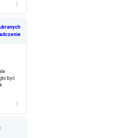
 ubranych
iadczenie
ale
gło być
k
ą