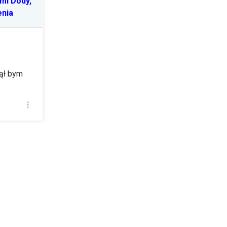
mi Dody,
enia
ął bym