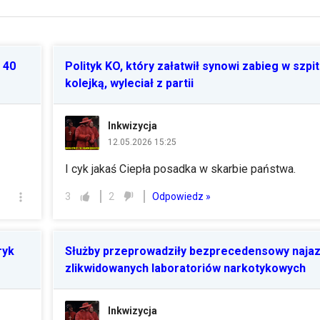
 40
Polityk KO, który załatwił synowi zabieg w szpi
kolejką, wyleciał z partii
Inkwizycja
12.05.2026 15:25
I cyk jakaś Ciepła posadka w skarbie państwa.
Odpowiedz »
3
2
ryk
Służby przeprowadziły bezprecedensowy najaz
zlikwidowanych laboratoriów narkotykowych
Inkwizycja