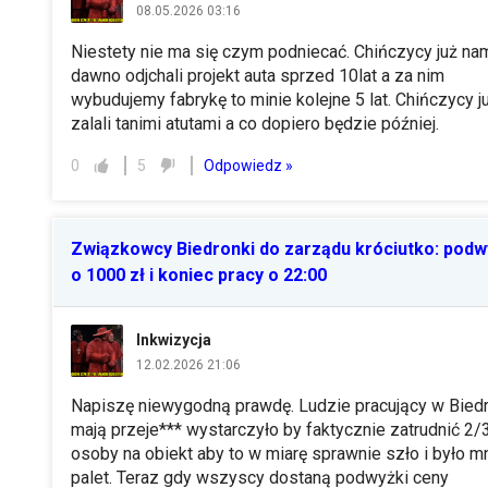
08.05.2026 03:16
Niestety nie ma się czym podniecać. Chińczycy już na
dawno odjchali projekt auta sprzed 10lat a za nim
wybudujemy fabrykę to minie kolejne 5 lat. Chińczycy j
zalali tanimi atutami a co dopiero będzie później.
Odpowiedz »
0
5
Związkowcy Biedronki do zarządu króciutko: podw
o 1000 zł i koniec pracy o 22:00
Inkwizycja
12.02.2026 21:06
Napiszę niewygodną prawdę. Ludzie pracujący w Bied
mają przeje*** wystarczyło by faktycznie zatrudnić 2/
osoby na obiekt aby to w miarę sprawnie szło i było mn
palet. Teraz gdy wszyscy dostaną podwyżki ceny