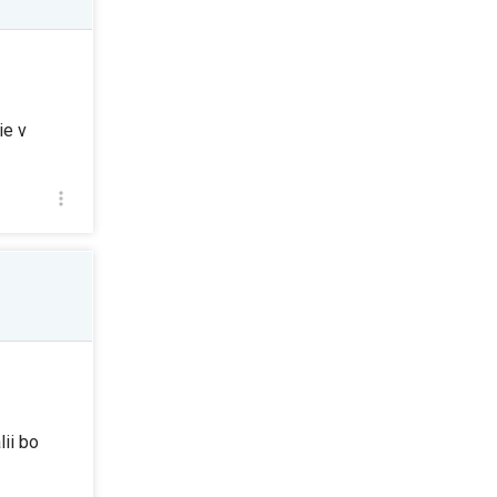
ie v
ii bo