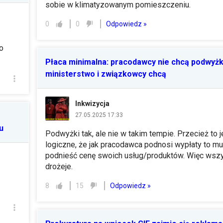
sobie w klimatyzowanym pomieszczeniu.
Odpowiedz »
0
0
o
Płaca minimalna: pracodawcy nie chcą podwyżki
ministerstwo i związkowcy chcą
Inkwizycja
27.05.2025 17:33
u
Podwyżki tak, ale nie w takim tempie. Przecież to j
logiczne, że jak pracodawca podnosi wypłaty to mu
podnieść cenę swoich usług/produktów. Więc wsz
drożeje.
Odpowiedz »
8
15