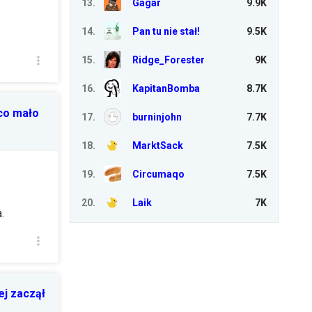
13
.
Gagar
9.9K
14
.
Pan tu nie stał!
9.5K
15
.
Ridge_Forester
9K
16
.
KapitanBomba
8.7K
co mało
17
.
burninjohn
7.7K
18
.
MarktSack
7.5K
19
.
Circumaqo
7.5K
20
.
Laik
7K
.
ej zaczął