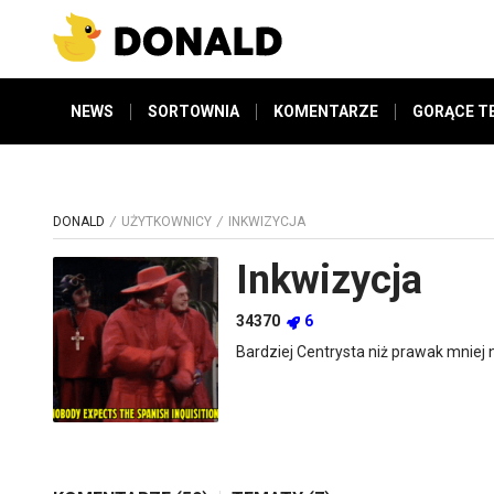
NEWS
SORTOWNIA
KOMENTARZE
GORĄCE T
DONALD
UŻYTKOWNICY
INKWIZYCJA
Inkwizycja
34370
6
Bardziej Centrysta niż prawak mniej n