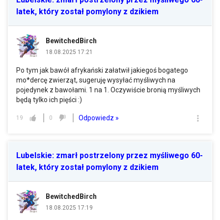
latek, który został pomylony z dzikiem
BewitchedBirch
18.08.2025 17:21
Po tym jak bawół afrykański załatwił jakiegoś bogatego
mo*dercę zwierząt, sugeruję wysyłać myśliwych na
pojedynek z bawołami. 1 na 1. Oczywiście bronią myśliwych
będą tylko ich pięści :)
Odpowiedz »
19
0
Lubelskie: zmarł postrzelony przez myśliwego 60-
latek, który został pomylony z dzikiem
BewitchedBirch
18.08.2025 17:19