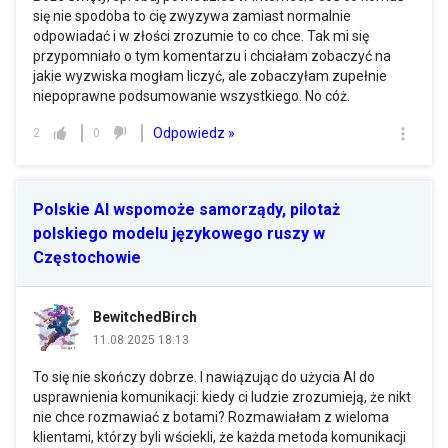
się nie spodoba to cię zwyzywa zamiast normalnie
odpowiadać i w złości zrozumie to co chce. Tak mi się
przypomniało o tym komentarzu i chciałam zobaczyć na
jakie wyzwiska mogłam liczyć, ale zobaczyłam zupełnie
niepoprawne podsumowanie wszystkiego. No cóż.
Odpowiedz »
2
0
Polskie AI wspomoże samorządy, pilotaż
polskiego modelu językowego ruszy w
Częstochowie
BewitchedBirch
11.08.2025 18:13
To się nie skończy dobrze. I nawiązując do użycia AI do
usprawnienia komunikacji: kiedy ci ludzie zrozumieją, że nikt
nie chce rozmawiać z botami? Rozmawiałam z wieloma
klientami, którzy byli wściekli, że każda metoda komunikacji