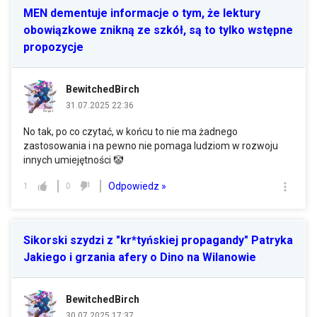
MEN dementuje informacje o tym, że lektury
obowiązkowe znikną ze szkół, są to tylko wstępne
propozycje
BewitchedBirch
31.07.2025 22:36
No tak, po co czytać, w końcu to nie ma żadnego
zastosowania i na pewno nie pomaga ludziom w rozwoju
innych umiejętności 🤡
Odpowiedz »
1
0
Sikorski szydzi z "kr*tyńskiej propagandy" Patryka
Jakiego i grzania afery o Dino na Wilanowie
BewitchedBirch
30.07.2025 17:37