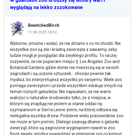
W gdańskim zoo urodziły się lemury wari i
wyglądają na lekko zszokowane
BewitchedBirch
11.08.2025 18:52
Wyborne, smutne i widać, że nie dotarło o co mi chodzi. Nie
wszystkie zoo są złe i kradną zwierzęta z sawanny, żeby
ludzie mogli je pooglądać dla zwykłego profitu. To raczej
oczywiste, że nie popieram miejsc tj. Los Angeles Zoo and
Botanical Gardens gdzie słonie nie mieszczą się w swoich
zagrodach i są uczone sztuczek... chociaż pewnie tak
myślisz, bo interpretujesz wszystko po swojemu. Wiele zoo
pomaga zwierzętom i przede wszystkim edukuje innych na
temat różnych gatunków. Nie napisałam, że nie warto
walczyć o naturalne środowisko tylko, że z miejsca, w
którym się znajduję nie jestem w stanie oddać np.
szympansom w Sierra Leone ziemi, na której odbywa się
nielegalna wycinka drzew. Podobnie wielu pracowników zoo
nie może w tym pomóc. Dlatego szanuję dbanie o gatunki
zwierząt, które są zagrożone wyginięciem nawet w zoo.
Boże święty, spróbuj powiedzieć w internecie coś co komuś