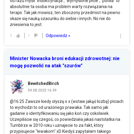
od razu myśli `indoktrynacja`, `wymyślone płcie`, `pdfilia` to
absolutnie ta osoba ma problem warty rozwiązania na
terapii. Tak jak mowisz, ten zboczony przedmiot na pewno
okaże się nauką szacunku do siebie i innych. No nie do
zniesienia to jest.
Odpowiedz »
3
1
Minister Nowacka broni edukacji zdrowotnej: nie
mogę pozwolić na atak "szurów"
BewitchedBirch
09.08.2025 16:39
@16:25 Zawsze kiedy słyszę o x (wstaw jakąś liczbę) płciach
to wychodzi to od urażonego prawaka. Tak samo jak
gadanie o identyfikowaniu się jako koń czy cokolwiek.
Uczepiliście się czegoś, co powiedziała jakaś nastolatka na
Tumblrze w 2010 roku i uznajecie to za fakt, który
przypisujecie "lewakom" xD Kiedyś zapytałam takiego