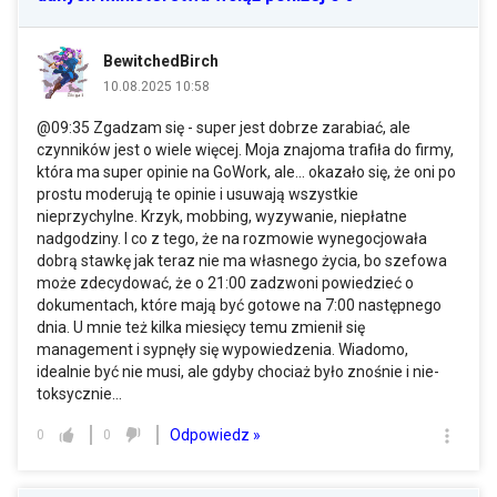
BewitchedBirch
10.08.2025 10:58
@09:35 Zgadzam się - super jest dobrze zarabiać, ale
czynników jest o wiele więcej. Moja znajoma trafiła do firmy,
która ma super opinie na GoWork, ale... okazało się, że oni po
prostu moderują te opinie i usuwają wszystkie
nieprzychylne. Krzyk, mobbing, wyzywanie, niepłatne
nadgodziny. I co z tego, że na rozmowie wynegocjowała
dobrą stawkę jak teraz nie ma własnego życia, bo szefowa
może zdecydować, że o 21:00 zadzwoni powiedzieć o
dokumentach, które mają być gotowe na 7:00 następnego
dnia. U mnie też kilka miesięcy temu zmienił się
management i sypnęły się wypowiedzenia. Wiadomo,
idealnie być nie musi, ale gdyby chociaż było znośnie i nie-
toksycznie...
Odpowiedz »
0
0