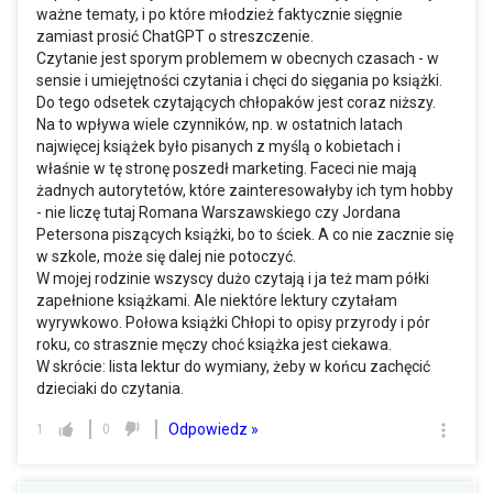
ważne tematy, i po które młodzież faktycznie sięgnie
zamiast prosić ChatGPT o streszczenie.
Czytanie jest sporym problemem w obecnych czasach - w
sensie i umiejętności czytania i chęci do sięgania po książki.
Do tego odsetek czytających chłopaków jest coraz niższy.
Na to wpływa wiele czynników, np. w ostatnich latach
najwięcej książek było pisanych z myślą o kobietach i
właśnie w tę stronę poszedł marketing. Faceci nie mają
żadnych autorytetów, które zainteresowałyby ich tym hobby
- nie liczę tutaj Romana Warszawskiego czy Jordana
Petersona piszących książki, bo to ściek. A co nie zacznie się
w szkole, może się dalej nie potoczyć.
W mojej rodzinie wszyscy dużo czytają i ja też mam półki
zapełnione książkami. Ale niektóre lektury czytałam
wyrywkowo. Połowa książki Chłopi to opisy przyrody i pór
roku, co strasznie męczy choć książka jest ciekawa.
W skrócie: lista lektur do wymiany, żeby w końcu zachęcić
dzieciaki do czytania.
Odpowiedz »
1
0