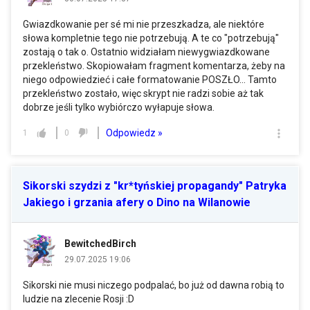
Gwiazdkowanie per sé mi nie przeszkadza, ale niektóre
słowa kompletnie tego nie potrzebują. A te co "potrzebują"
zostają o tak o. Ostatnio widziałam niewygwiazdkowane
przekleństwo. Skopiowałam fragment komentarza, żeby na
niego odpowiedzieć i całe formatowanie POSZŁO... Tamto
przekleństwo zostało, więc skrypt nie radzi sobie aż tak
dobrze jeśli tylko wybiórczo wyłapuje słowa.
Odpowiedz »
1
0
Sikorski szydzi z "kr*tyńskiej propagandy" Patryka
Jakiego i grzania afery o Dino na Wilanowie
BewitchedBirch
29.07.2025 19:06
Sikorski nie musi niczego podpalać, bo już od dawna robią to
ludzie na zlecenie Rosji :D