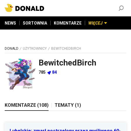
ZAŁÓŻ KONTO
©
2026
DONALD.PL
Wszelkie prawa zastrzeżone
NEWS
SORTOWNIA
KOMENTARZE
WIĘCEJ
DONALD
UŻYTKOWNICY
BEWITCHEDBIRCH
BewitchedBirch
785
84
KOMENTARZE (
108
)
TEMATY (
1
)
Lubelskie: zmarł postrzelony przez myśliwego 60-