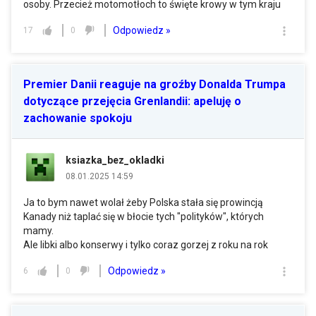
osoby. Przecież motomotłoch to święte krowy w tym kraju
Odpowiedz »
17
0
Premier Danii reaguje na groźby Donalda Trumpa
dotyczące przejęcia Grenlandii: apeluję o
zachowanie spokoju
ksiazka_bez_okladki
08.01.2025 14:59
Ja to bym nawet wolał żeby Polska stała się prowincją
Kanady niż taplać się w błocie tych "polityków", których
mamy.
Ale libki albo konserwy i tylko coraz gorzej z roku na rok
Odpowiedz »
6
0