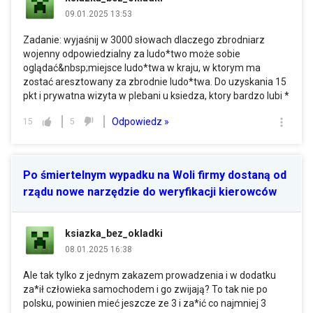
09.01.2025 13:53
Zadanie: wyjaśnij w 3000 słowach dlaczego zbrodniarz
wojenny odpowiedzialny za ludo*two może sobie
oglądać&nbsp;miejsce ludo*twa w kraju, w ktorym ma
zostać aresztowany za zbrodnie ludo*twa. Do uzyskania 15
pkt i prywatna wizyta w plebani u ksiedza, ktory bardzo lubi *
Odpowiedz »
15
5
Po śmiertelnym wypadku na Woli firmy dostaną od
rządu nowe narzędzie do weryfikacji kierowców
ksiazka_bez_okladki
08.01.2025 16:38
Ale tak tylko z jednym zakazem prowadzenia i w dodatku
za*ił człowieka samochodem i go zwijają? To tak nie po
polsku, powinien mieć jeszcze ze 3 i za*ić co najmniej 3