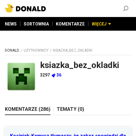
ZAŁÓŻ KONTO
©
2026
DONALD.PL
Wszelkie prawa zastrzeżone
NEWS
SORTOWNIA
KOMENTARZE
WIĘCEJ
DONALD
UŻYTKOWNICY
KSIAZKA_BEZ_OKLADKI
ksiazka_bez_okladki
3297
36
KOMENTARZE (
286
)
TEMATY (
0
)
Kosiniak-Kamysz tłumaczy, że zakaz spowiedzi dla