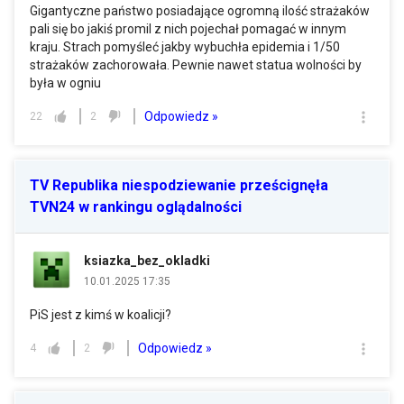
Gigantyczne państwo posiadające ogromną ilość strażaków
pali się bo jakiś promil z nich pojechał pomagać w innym
kraju. Strach pomyśleć jakby wybuchła epidemia i 1/50
strażaków zachorowała. Pewnie nawet statua wolności by
była w ogniu
Odpowiedz »
22
2
TV Republika niespodziewanie prześcignęła
TVN24 w rankingu oglądalności
ksiazka_bez_okladki
10.01.2025 17:35
PiS jest z kimś w koalicji?
Odpowiedz »
4
2