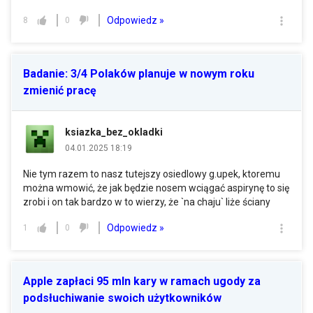
Odpowiedz »
8
0
Badanie: 3/4 Polaków planuje w nowym roku
zmienić pracę
ksiazka_bez_okladki
04.01.2025 18:19
Nie tym razem to nasz tutejszy osiedlowy g.upek, ktoremu
można wmowić, że jak będzie nosem wciągać aspirynę to się
zrobi i on tak bardzo w to wierzy, że `na chaju` liże ściany
Odpowiedz »
1
0
Apple zapłaci 95 mln kary w ramach ugody za
podsłuchiwanie swoich użytkowników