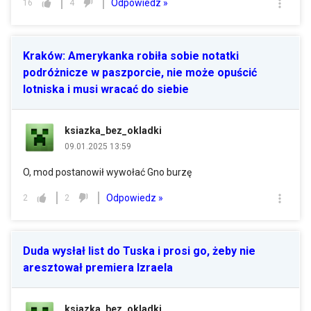
Odpowiedz »
16
4
Kraków: Amerykanka robiła sobie notatki
podróżnicze w paszporcie, nie może opuścić
lotniska i musi wracać do siebie
ksiazka_bez_okladki
09.01.2025 13:59
O, mod postanowił wywołać Gno burzę
Odpowiedz »
2
2
Duda wysłał list do Tuska i prosi go, żeby nie
aresztował premiera Izraela
ksiazka_bez_okladki