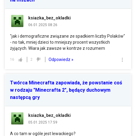
ksiazka_bez_okladki
06.01.2025 08:26
"jak i demograficzne związane ze spadkiem liczby Polaków"
- no tak, mniej dzieci to mniejszy procent wszystkich
żyjących. Wiara jak zawsze w kontrze z rozumem
Odpowiedz »
16
2
Twórca Minecrafta zapowiada, że powstanie coś
w rodzaju "Minecrafta 2", będący duchowym
następcą gry
ksiazka_bez_okladki
05.01.2025 17:59
A co tam w ogóle jest lewackiego?