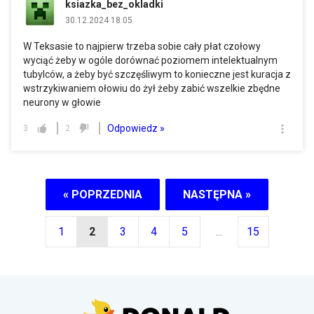
ksiazka_bez_okladki
30.12.2024 18:05
W Teksasie to najpierw trzeba sobie cały płat czołowy
wyciąć żeby w ogóle dorównać poziomem intelektualnym
tubylców, a żeby być szczęśliwym to konieczne jest kuracja z
wstrzykiwaniem ołowiu do żył żeby zabić wszelkie zbędne
neurony w głowie
Odpowiedz »
3
2
« POPRZEDNIA
NASTĘPNA »
1
2
3
4
5
...
15