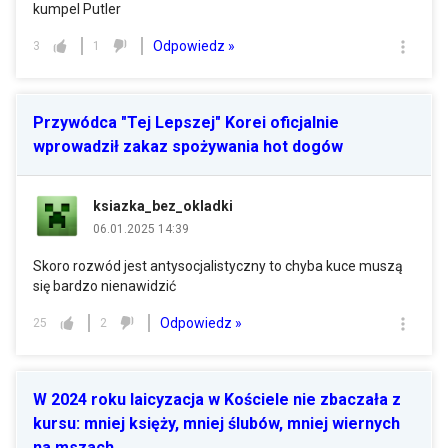
kumpel Putler
Odpowiedz »
3
1
Przywódca "Tej Lepszej" Korei oficjalnie
wprowadził zakaz spożywania hot dogów
ksiazka_bez_okladki
06.01.2025 14:39
Skoro rozwód jest antysocjalistyczny to chyba kuce muszą
się bardzo nienawidzić
Odpowiedz »
25
2
W 2024 roku laicyzacja w Kościele nie zbaczała z
kursu: mniej księży, mniej ślubów, mniej wiernych
na mszach