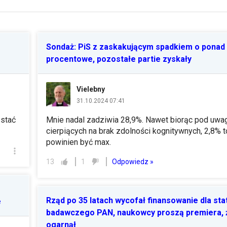
Sondaż: PiS z zaskakującym spadkiem o ponad 
procentowe, pozostałe partie zyskały
Vielebny
31.10.2024 07:41
 stać
Mnie nadal zadziwia 28,9%. Nawet biorąc pod uwag
cierpiących na brak zdolności kognitywnych, 2,8% t
powinien być max.
Odpowiedz »
13
1
Rząd po 35 latach wycofał finansowanie dla sta
e
badawczego PAN, naukowcy proszą premiera, ż
ogarnął