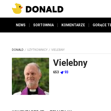
NEWS
SORTOWNIA
KOMENTARZE
GORĄCE T
DONALD
UŻYTKOWNICY
VIELEBNY
Vielebny
653
93