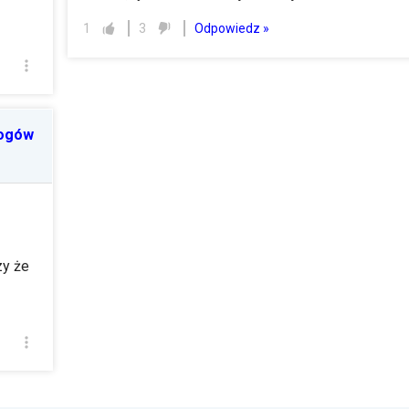
Odpowiedz »
1
3
rogów
zy że