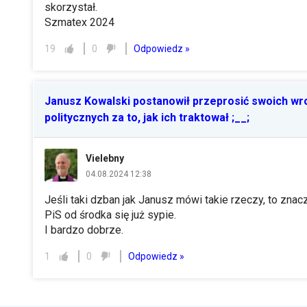
skorzystał.
Szmatex 2024
Odpowiedz »
19
0
Janusz Kowalski postanowił przeprosić swoich w
politycznych za to, jak ich traktował ;__;
Vielebny
04.08.2024 12:38
Jeśli taki dzban jak Janusz mówi takie rzeczy, to znac
PiS od środka się już sypie.
I bardzo dobrze.
Odpowiedz »
1
0