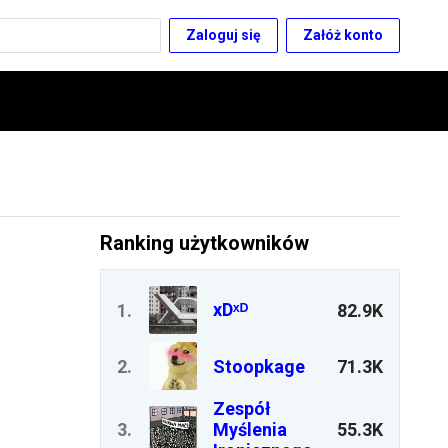
Zaloguj się
Załóż konto
Ranking użytkowników
xDˣᴰ
1
.
82.9K
2
.
Stoopkage
71.3K
Zespół
3
.
Myślenia
55.3K