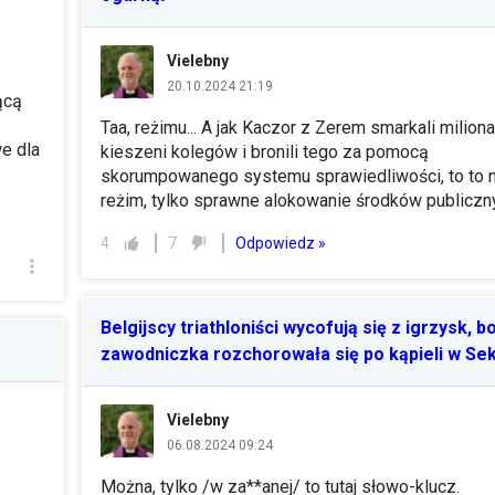
Vielebny
20.10.2024 21:19
ącą
Taa, reżimu... A jak Kaczor z Zerem smarkali milion
e dla
kieszeni kolegów i bronili tego za pomocą
skorumpowanego systemu sprawiedliwości, to to ni
reżim, tylko sprawne alokowanie środków publiczn
Odpowiedz »
4
7
Belgijscy triathloniści wycofują się z igrzysk, bo
zawodniczka rozchorowała się po kąpieli w Se
Vielebny
06.08.2024 09:24
Można, tylko /w za**anej/ to tutaj słowo-klucz.