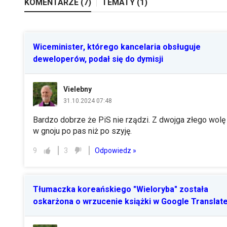
KOMENTARZE (
7
)
TEMATY (
1
)
Wiceminister, którego kancelaria obsługuje
deweloperów, podał się do dymisji
Vielebny
31.10.2024 07:48
Bardzo dobrze że PiS nie rządzi. Z dwojga złego wolę
w gnoju po pas niż po szyję.
Odpowiedz »
9
3
Tłumaczka koreańskiego "Wieloryba" została
oskarżona o wrzucenie książki w Google Translat