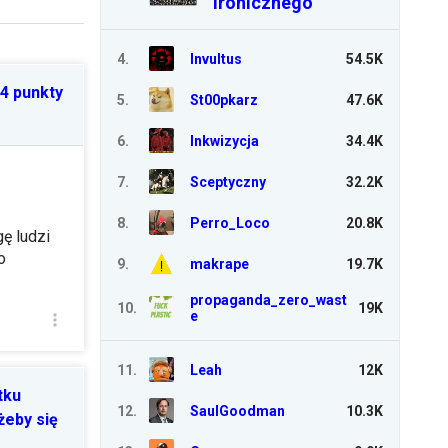
Ironicznego
4
.
Invultus
54.5K
4 punkty
5
.
St00pkarz
47.6K
6
.
Inkwizycja
34.4K
7
.
Sceptyczny
32.2K
8
.
Perro_Loco
20.8K
ę ludzi
o
9
.
makrape
19.7K
propaganda_zero_wast
10
.
19K
e
11
.
Leah
12K
tku
12
.
SaulGoodman
10.3K
eby się