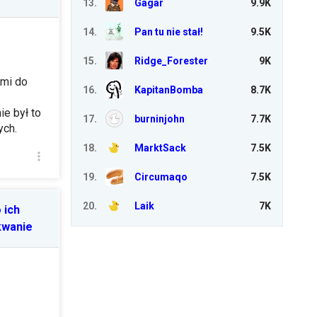
13
.
Gagar
9.9K
14
.
Pan tu nie stał!
9.5K
15
.
Ridge_Forester
9K
ami do
16
.
KapitanBomba
8.7K
e był to
17
.
burninjohn
7.7K
ych.
18
.
MarktSack
7.5K
19
.
Circumaqo
7.5K
20
.
Laik
7K
 ich
kwanie