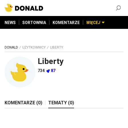
ZAŁÓŻ KONTO
©
2026
DONALD.PL
Wszelkie prawa zastrzeżone
NEWS
SORTOWNIA
KOMENTARZE
WIĘCEJ
DONALD
UŻYTKOWNICY
LIBERTY
Liberty
734
87
KOMENTARZE (
0
)
TEMATY (
0
)