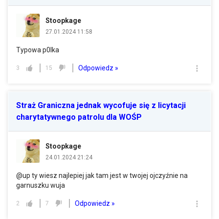
Stoopkage
27.01.2024 11:58
Typowa p0lka
Odpowiedz »
3
15
Straż Graniczna jednak wycofuje się z licytacji
charytatywnego patrolu dla WOŚP
Stoopkage
24.01.2024 21:24
@up ty wiesz najlepiej jak tam jest w twojej ojczyźnie na
garnuszku wuja
Odpowiedz »
2
7