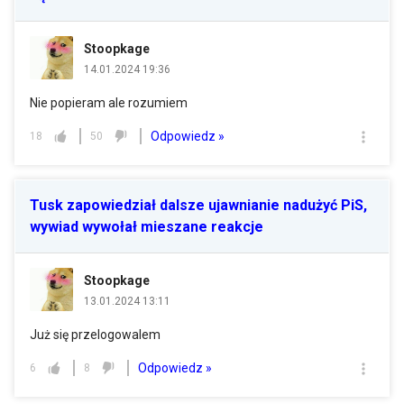
Stoopkage
14.01.2024 19:36
Nie popieram ale rozumiem
Odpowiedz »
18
50
Tusk zapowiedział dalsze ujawnianie nadużyć PiS,
wywiad wywołał mieszane reakcje
Stoopkage
13.01.2024 13:11
Już się przelogowalem
Odpowiedz »
6
8