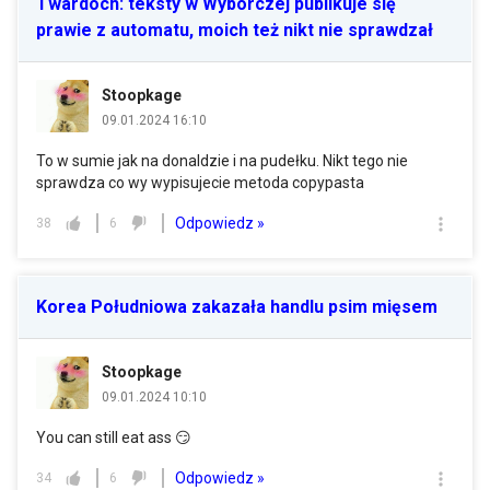
Twardoch: teksty w Wyborczej publikuje się
prawie z automatu, moich też nikt nie sprawdzał
Stoopkage
09.01.2024 16:10
To w sumie jak na donaldzie i na pudełku. Nikt tego nie
sprawdza co wy wypisujecie metoda copypasta
Odpowiedz »
38
6
Korea Południowa zakazała handlu psim mięsem
Stoopkage
09.01.2024 10:10
You can still eat ass 😏
Odpowiedz »
34
6