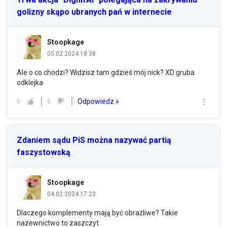
golizny skąpo ubranych pań w internecie
Stoopkage
05.02.2024 18:38
Ale o co chodzi? Widzisz tam gdzieś mój nick? XD gruba
odklejka
Odpowiedz »
6
6
Zdaniem sądu PiS można nazywać partią
faszystowską
Stoopkage
04.02.2024 17:23
Dlaczego komplementy mają być obraźliwe? Takie
nazewnictwo to zaszczyt