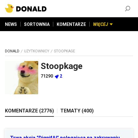
ZAŁÓŻ KONTO
©
2026
DONALD.PL
Wszelkie prawa zastrzeżone
NEWS
SORTOWNIA
KOMENTARZE
WIĘCEJ
DONALD
UŻYTKOWNICY
STOOPKAGE
Stoopkage
71290
2
KOMENTARZE (
2776
)
TEMATY (
400
)
Trwa akcja "DignifAI" polegająca na zakrywaniu