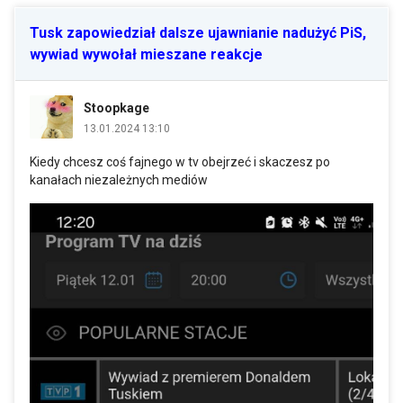
Tusk zapowiedział dalsze ujawnianie nadużyć PiS,
wywiad wywołał mieszane reakcje
Stoopkage
13.01.2024 13:10
Kiedy chcesz coś fajnego w tv obejrzeć i skaczesz po
kanałach niezależnych mediów