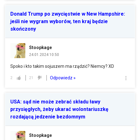
Donald Trump po zwycięstwie w New Hampshire:
jeśli nie wygram wyborów, ten kraj będzie
skończony
Stoopkage
24.01.2024 10:50
Spoko i kto takim sojuszem ma rządzić? Niemcy? XD
Odpowiedz »
2
21
USA: sąd nie może zebrać składu ławy
przysięgłych, żeby ukarać wolontariuszkę
rozdającą jedzenie bezdomnym
Stoopkage