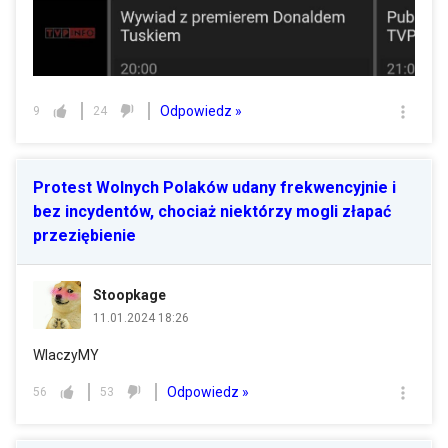
Odpowiedz »
9
24
Protest Wolnych Polaków udany frekwencyjnie i
bez incydentów, chociaż niektórzy mogli złapać
przeziębienie
Stoopkage
11.01.2024 18:26
WlaczyMY
Odpowiedz »
56
53