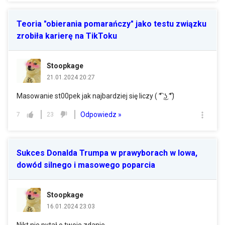
Teoria "obierania pomarańczy" jako testu związku
zrobiła karierę na TikToku
Stoopkage
21.01.2024 20:27
Masowanie st00pek jak najbardziej się liczy ( ͡° ͜ʖ ͡°)
Odpowiedz »
7
23
Sukces Donalda Trumpa w prawyborach w Iowa,
dowód silnego i masowego poparcia
Stoopkage
16.01.2024 23:03