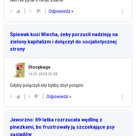
Nikt nie pytał o twoje zdanie
Odpowiedz »
3
11
Śpiewak kusi Wiecha, żeby porzucił nadzieję na
zielony kapitalizm i dołączył do socjalistycznej
strony
Stoopkage
16.01.2024 20:38
Gdyby połączyli siły byliby zbyt potężni
Odpowiedz »
9
6
Jaworzno: 69-latka rozrzucała wędlinę z
pinezkami, bo frustrowały ją szczekające psy
sąsiadów