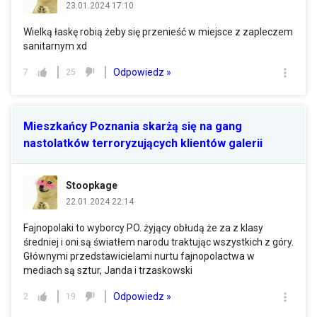
23.01.2024 17:10
Wielką łaskę robią żeby się przenieść w miejsce z zapleczem
sanitarnym xd
Odpowiedz »
7
25
Mieszkańcy Poznania skarżą się na gang
nastolatków terroryzujących klientów galerii
Stoopkage
22.01.2024 22:14
Fajnopolaki to wyborcy PO. żyjący obłudą że za z klasy
średniej i oni są światłem narodu traktując wszystkich z góry.
Głównymi przedstawicielami nurtu fajnopolactwa w
mediach są sztur, Janda i trzaskowski
Odpowiedz »
2
19