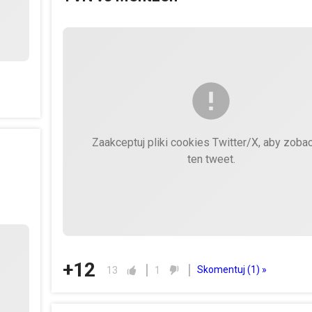
Zaakceptuj pliki cookies Twitter/X, aby zoba
ten tweet.
+12
Skomentuj (
1
) »
13
1