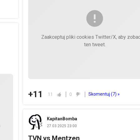
Zaakceptuj pliki cookies Twitter/X, aby zoba
ten tweet.
+11
Skomentuj (
7
) »
11
0
KapitanBomba
ć
27.03.2025 23:00
TVN vs Mentzen