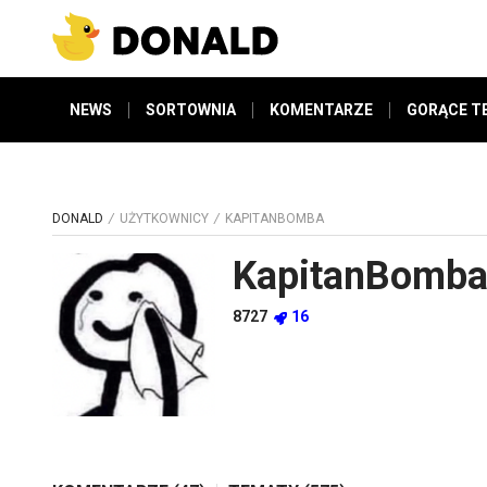
NEWS
SORTOWNIA
KOMENTARZE
GORĄCE T
DONALD
UŻYTKOWNICY
KAPITANBOMBA
KapitanBomb
8727
16