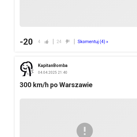
-20
Skomentuj (
4
) »
4
24
KapitanBomba
04.04.2025 21:40
300 km/h po Warszawie