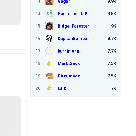
13
.
Gagar
9.9K
14
.
Pan tu nie stał!
9.5K
15
.
Ridge_Forester
9K
16
.
KapitanBomba
8.7K
17
.
burninjohn
7.7K
18
.
MarktSack
7.5K
19
.
Circumaqo
7.5K
20
.
Laik
7K