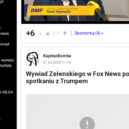
+6
Skomentuj (
4
) »
6
0
KapitanBomba
01.03.2025 11:10
Wywiad Zełenskiego w Fox News p
spotkaniu z Trumpem