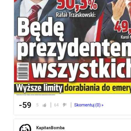
-59
Skomentuj (
0
) »
5
64
KapitanBomba