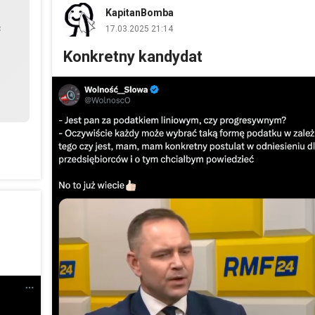
KapitanBomba
ć
17.03.2025 21:14
Konkretny kandydat