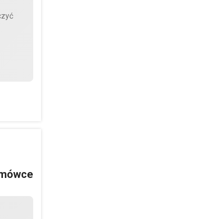
czyć
domówce