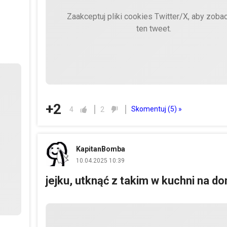
Zaakceptuj pliki cookies Twitter/X, aby zoba
ten tweet.
+2
Skomentuj (
5
) »
4
2
KapitanBomba
10.04.2025 10:39
jejku, utknąć z takim w kuchni na 