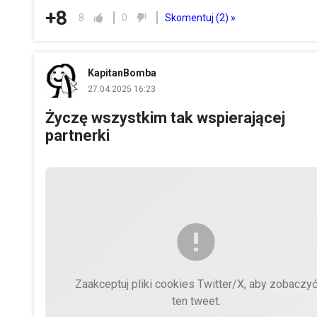
+8
Skomentuj (
2
) »
8
0
KapitanBomba
27.04.2025 16:23
Życzę wszystkim tak wspierającej
partnerki
Zaakceptuj pliki cookies Twitter/X, aby zobaczy
ten tweet.