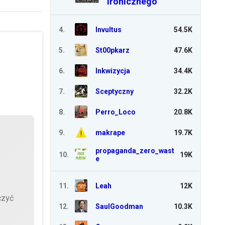
Ironicznego
4
.
Invultus
54.5K
5
.
St00pkarz
47.6K
6
.
Inkwizycja
34.4K
7
.
Sceptyczny
32.2K
8
.
Perro_Loco
20.8K
9
.
makrape
19.7K
propaganda_zero_wast
10
.
19K
e
11
.
Leah
12K
czyć
12
.
SaulGoodman
10.3K