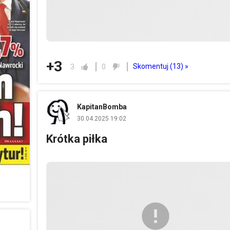
+3
Skomentuj (
13
) »
3
0
KapitanBomba
30.04.2025 19:02
Krótka piłka