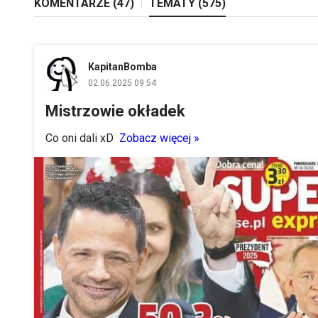
KOMENTARZE (
47
)
TEMATY (
575
)
KapitanBomba
02.06.2025 09:54
Mistrzowie okładek
Co oni dali xD
Zobacz więcej »