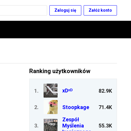
Zaloguj się
Załóż konto
Ranking użytkowników
xDˣᴰ
1
.
82.9K
2
.
Stoopkage
71.4K
Zespół
3
.
Myślenia
55.3K