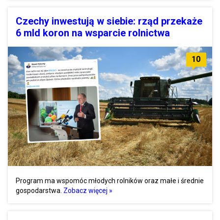
Czechy inwestują w siebie: rząd przekaże
6 mld koron na wsparcie rolnictwa
10
Program ma wspomóc młodych rolników oraz małe i średnie
gospodarstwa.
Zobacz więcej »