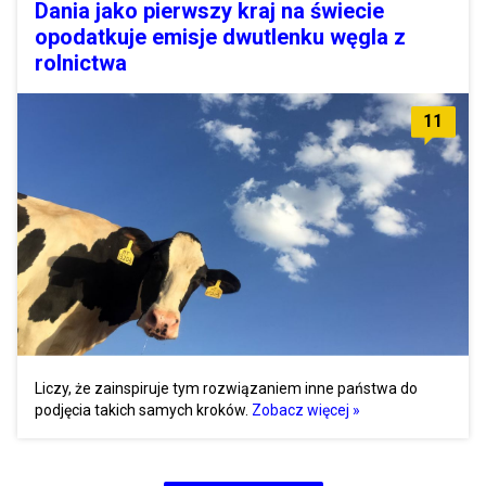
Dania jako pierwszy kraj na świecie
opodatkuje emisje dwutlenku węgla z
rolnictwa
11
Liczy, że zainspiruje tym rozwiązaniem inne państwa do
podjęcia takich samych kroków.
Zobacz więcej »