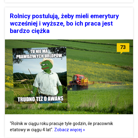
Rolnicy postulują, żeby mieli emerytury
wcześniej i wyższe, bo ich praca jest
bardzo ciężka
73
"Rolnik w ciągu roku pracuje tyle godzin, ile pracownik
etatowy w ciągu 4 lat".
Zobacz więcej »