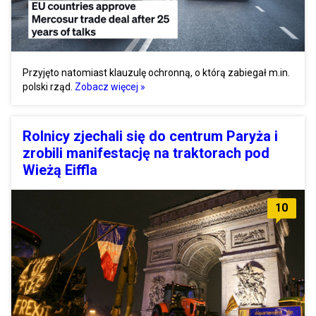
Przyjęto natomiast klauzulę ochronną, o którą zabiegał m.in.
polski rząd.
Zobacz więcej »
Rolnicy zjechali się do centrum Paryża i
zrobili manifestację na traktorach pod
Wieżą Eiffla
10