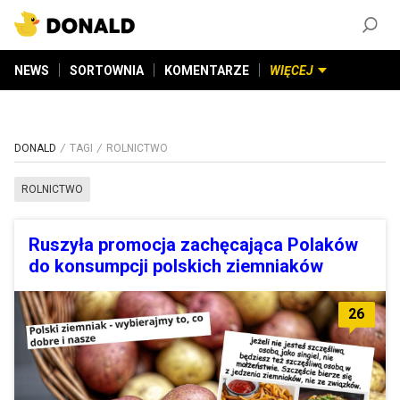
ZAŁÓŻ KONTO
©
2026
DONALD.PL
Wszelkie prawa zastrzeżone
NEWS
SORTOWNIA
KOMENTARZE
WIĘCEJ
DONALD
TAGI
ROLNICTWO
ROLNICTWO
Ruszyła promocja zachęcająca Polaków
do konsumpcji polskich ziemniaków
26