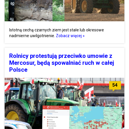
Istotną cechą czarnych ziem jest stałe lub okresowe
nadmierne uwilgotnienie.
Zobacz więcej »
Rolnicy protestują przeciwko umowie z
Mercosur, będą spowalniać ruch w całej
Polsce
54