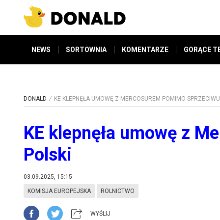
NEWS
SORTOWNIA
KOMENTARZE
GORĄCE T
DONALD
KE KLEPNĘŁA UMOWĘ Z MERCOSUREM POMIMO SPRZECIWU 
KE klepnęła umowę z M
Polski
03.09.2025, 15:15
KOMISJA EUROPEJSKA
ROLNICTWO
WYŚLIJ