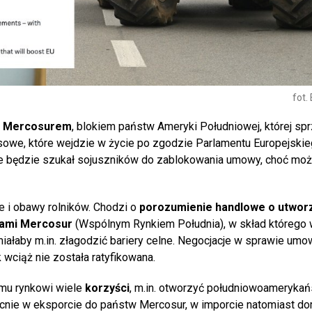
fot.
z Mercosurem
, blokiem państw Ameryki Południowej, której spr
owe, które wejdzie w życie po zgodzie Parlamentu Europejskie
że będzie szukał sojuszników do zablokowania umowy, choć moż
 i obawy rolników. Chodzi o
porozumienie handlowe o utwor
ajami Mercosur
(Wspólnym Rynkiem Południa), w skład którego
miałaby m.in. złagodzić bariery celne. Negocjacje w sprawie umow
k wciąż nie została ratyfikowana.
emu rynkowi wiele
korzyści
, m.in. otworzyć południowoamerykań
cnie w eksporcie do państw Mercosur, w imporcie natomiast do