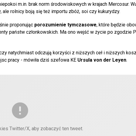
ch niepokoi m.in. brak norm środowiskowych w krajach Mercosur. W
ale rolnicy boją się też importu zbóż, soi czy kukurydzy.
eśnie proponując
porozumienie tymczasowe
, które będzie ob
enty państw członkowskich. Ma ono wejść w życie po zgodzie P
czy natychmiast odczują korzyści z niższych ceł i niższych kos
jsc pracy - mówiła dziś szefowa KE
Ursula von der Leyen
.
kies Twitter/X, aby zobaczyć ten tweet.