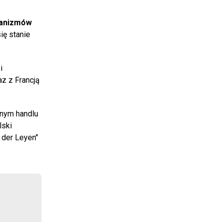
anizmów
ię stanie
i
az z Francją
lnym handlu
lski
 der Leyen"