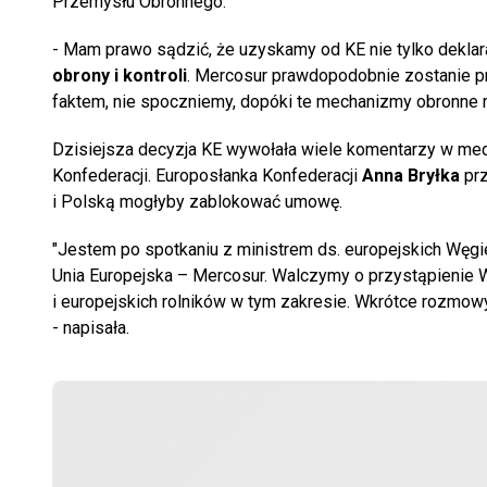
Przemysłu Obronnego.
- Mam prawo sądzić, że uzyskamy od KE nie tylko deklara
obrony i kontroli
. Mercosur prawdopodobnie zostanie pr
faktem, nie spoczniemy, dopóki te mechanizmy obronne n
Dzisiejsza decyzja KE wywołała wiele komentarzy w med
Konfederacji. Europosłanka Konfederacji
Anna Bryłka
prz
i Polską mogłyby zablokować umowę.
"Jestem po spotkaniu z ministrem ds. europejskich Wę
Unia Europejska – Mercosur. Walczymy o przystąpienie W
i europejskich rolników w tym zakresie. Wkrótce rozmow
- napisała.