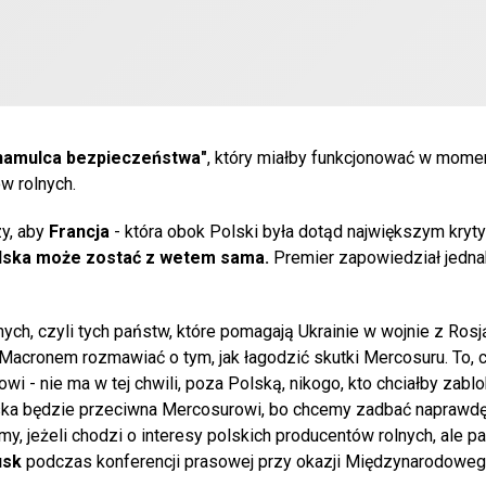
hamulca bezpieczeństwa"
, który miałby funkcjonować w momen
ów rolnych.
zy, aby
Francja
- która obok Polski była dotąd największym kryt
lska może zostać z wetem sama.
Premier zapowiedział jedna
ętnych, czyli tych państw, które pomagają Ukrainie w wojnie z Rosj
Macronem rozmawiać o tym, jak łagodzić skutki Mercosuru. To,
i - nie ma w tej chwili, poza Polską, nikogo, kto chciałby zab
ka będzie przeciwna Mercosurowi, bo chcemy zadbać naprawdę
y, jeżeli chodzi o interesy polskich producentów rolnych, ale p
usk
podczas konferencji prasowej przy okazji Międzynarodoweg