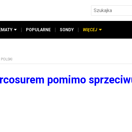
EMATY
POPULARNE
SONDY
WIĘCEJ
POLSKI
ercosurem pomimo sprzeciw