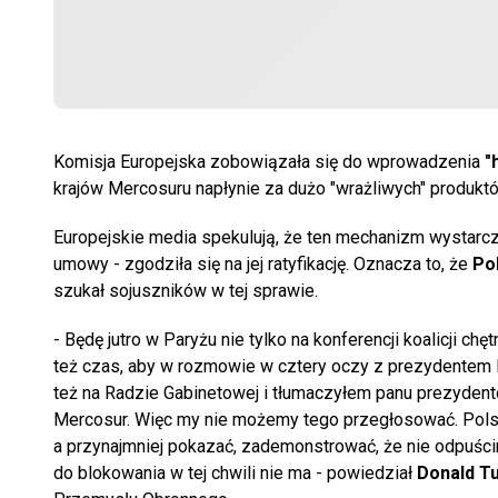
Komisja Europejska zobowiązała się do wprowadzenia
"
krajów Mercosuru napłynie za dużo "wrażliwych" produkt
Europejskie media spekulują, że ten mechanizm wystarc
umowy - zgodziła się na jej ratyfikację. Oznacza to, że
Po
szukał sojuszników w tej sprawie.
- Będę jutro w Paryżu nie tylko na konferencji koalicji ch
też czas, aby w rozmowie w cztery oczy z prezydentem 
też na Radzie Gabinetowej i tłumaczyłem panu prezydentow
Mercosur. Więc my nie możemy tego przegłosować. Pols
a przynajmniej pokazać, zademonstrować, że nie odpuścim
do blokowania w tej chwili nie ma - powiedział
Donald T