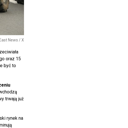
 East News / X
zeciwiała
go oraz 15
e być to
zeniu
 wchodzą
y trwają już
ski rynek na
minują