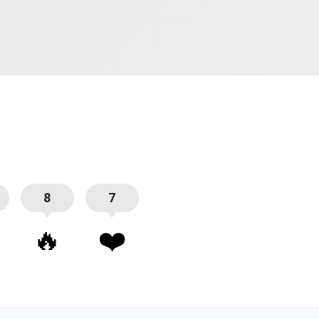
8
7
🔥
❤️