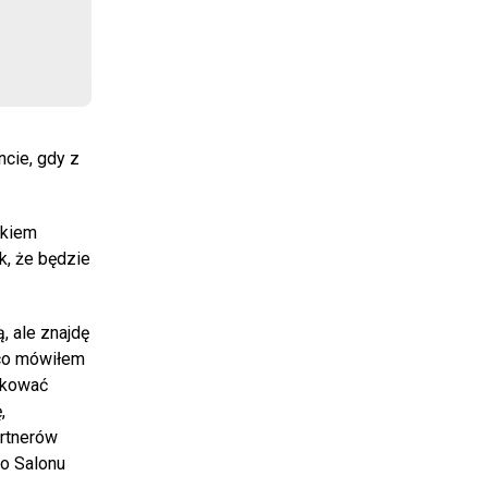
cie, gdy z
ykiem
k, że będzie
ą, ale znajdę
 co mówiłem
lokować
,
artnerów
o Salonu