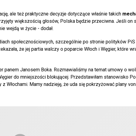
cję, ale też praktyczne decyzje dotyczące właśnie takich
mech
zyjęty większością głosów, Polska będzie przeciwna. Jeśli on s
ie wejdą w życie - dodał.
iach społecznościowych, szczególnie po stronie polityków PiS 
ekazała, że jej partia walczy o poparcie Włoch i Węgier, które wr
gier panem Janosem Boka. Rozmawialiśmy na temat umowy o wo
ęgier do mniejszości blokującej. Przedstawiłam stanowisko Po
y z Włochami. Mamy nadzieję, że uda się pokrzyżować plany von