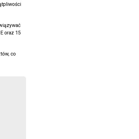
ątpliwości
owiązywać
E oraz 15
ztów, co