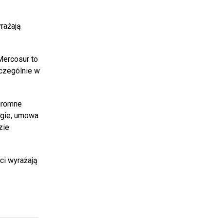
rażają
Mercosur to
zczególnie w
ogromne
ugie, umowa
zie
ci wyrażają