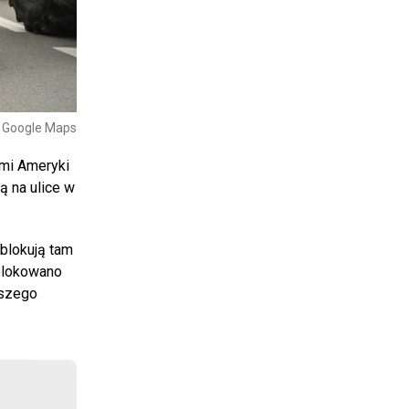
/ Google Maps
ami Ameryki
ą na ulice w
 blokują tam
ablokowano
aszego