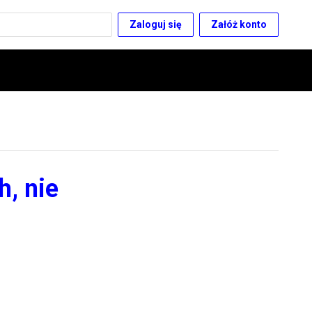
Zaloguj się
Załóż konto
h, nie