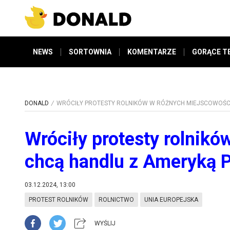
NEWS
SORTOWNIA
KOMENTARZE
GORĄCE T
DONALD
WRÓCIŁY PROTESTY ROLNIKÓW W RÓŻNYCH MIEJSCOWOŚCIA
Wróciły protesty rolnikó
chcą handlu z Ameryką P
03.12.2024, 13:00
PROTEST ROLNIKÓW
ROLNICTWO
UNIA EUROPEJSKA
WYŚLIJ