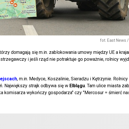
fot. East News 
którzy domagają się m.in. zablokowania umowy między UE a kraj
strzegawczy i jeśli rząd nie potraktuje go poważnie, rolnicy wyjd
iejscach
, m.in. Medyce, Koszalinie, Sieradzu i Kętrzynie. Rolnicy
ń. Największy strajk odbywa się w
Elblągu
. Tam ulice miasta z
ityka komisarza wykończy gospodarza" czy "Mercosur = śmierć n