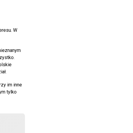
teresu. W
 nieznanym
zystko.
olskie
iał.
rzy im inne
ym tylko