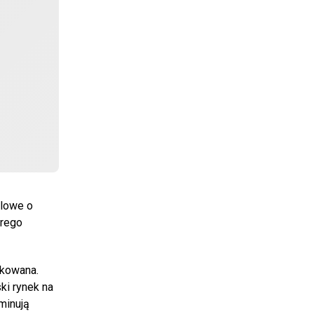
dlowe o
órego
ikowana.
ki rynek na
minują