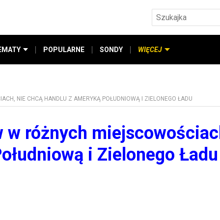
EMATY
POPULARNE
SONDY
WIĘCEJ
CH, NIE CHCĄ HANDLU Z AMERYKĄ POŁUDNIOWĄ I ZIELONEGO ŁADU
w w różnych miejscowościac
ołudniową i Zielonego Ładu