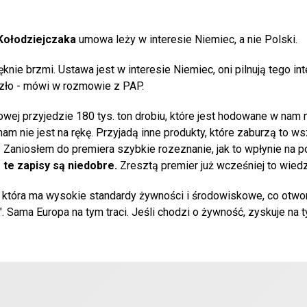
Kołodziejczaka
umowa leży w interesie Niemiec, a nie Polski.
knie brzmi. Ustawa jest w interesie Niemiec, oni pilnują tego in
szło - mówi w rozmowie z PAP.
iowej przyjedzie 180 tys. ton drobiu, które jest hodowane w nam
am nie jest na rękę. Przyjadą inne produkty, które zaburzą to ws
. Zaniosłem do premiera szybkie rozeznanie, jak to wpłynie na p
te zapisy są niedobre.
Zresztą premier już wcześniej to wiedz
 która ma wysokie standardy żywności i środowiskowe, co otwo
. Sama Europa na tym traci. Jeśli chodzi o żywność, zyskuje na t