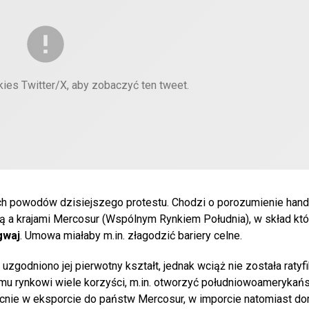
kies Twitter/X, aby zobaczyć ten tweet.
ch powodów dzisiejszego protestu. Chodzi o porozumienie han
ą a krajami Mercosur (Wspólnym Rynkiem Południa), w skład kt
gwaj
. Umowa miałaby m.in. złagodzić bariery celne.
uzgodniono jej pierwotny kształt, jednak wciąż nie została ratyf
mu rynkowi wiele korzyści, m.in. otworzyć południowoamerykańs
cnie w eksporcie do państw Mercosur, w imporcie natomiast do