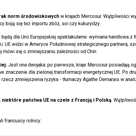
rak norm środowiskowych
w krajach Mercosur. Wątpliwości wy
cy boją się też importu zbóż, soi czy kukurydzy.
 będą dla Unii Europejskiej spektakularne: wymiana handlowa z 
niki. UE widzi w Ameryce Południowej strategicznego partnera, s
j mówi się o zmniejszaniu zależności od Chin.
ej.
Jest ona dwojaka: po pierwsze, kraje Mercosur posiadają 
e znaczenie dla zielonej transformacji energetycznej UE. Po dr
 rzecz zmniejszenia ryzyka - tłumaczy Agathe Demarais w anali
k niektóre państwa UE na czele z Francją i Polską
. Wątpliwoś
 francuscy rolnicy: