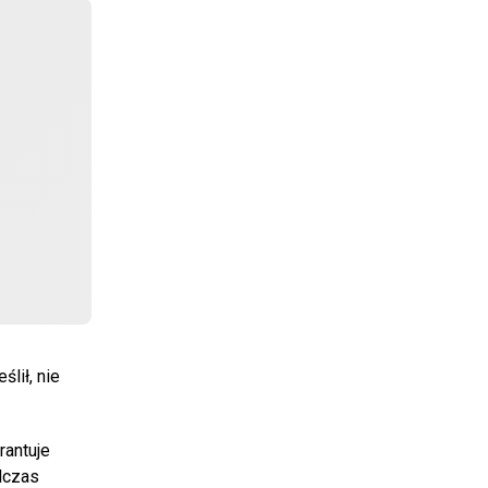
lił, nie
rantuje
dczas