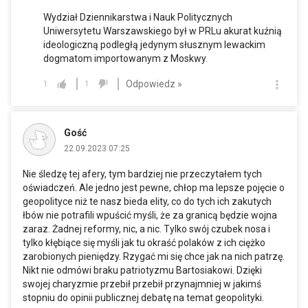
Wydział Dziennikarstwa i Nauk Politycznych
Uniwersytetu Warszawskiego był w PRLu akurat kuźnią
ideologiczną podległą jedynym słusznym lewackim
dogmatom importowanym z Moskwy.
Odpowiedz »
1
1
Gość
22.09.2023 07:25
Nie śledzę tej afery, tym bardziej nie przeczytałem tych
oświadczeń. Ale jedno jest pewne, chłop ma lepsze pojęcie o
geopolityce niż te nasz bieda elity, co do tych ich zakutych
łbów nie potrafili wpuścić myśli, że za granicą będzie wojna
zaraz. Żadnej reformy, nic, a nic. Tylko swój czubek nosa i
tylko kłębiące się myśli jak tu okraść polaków z ich ciężko
zarobionych pieniędzy. Rzygać mi się chce jak na nich patrzę.
Nikt nie odmówi braku patriotyzmu Bartosiakowi. Dzięki
swojej charyzmie przebił przebił przynajmniej w jakimś
stopniu do opinii publicznej debatę na temat geopolityki.