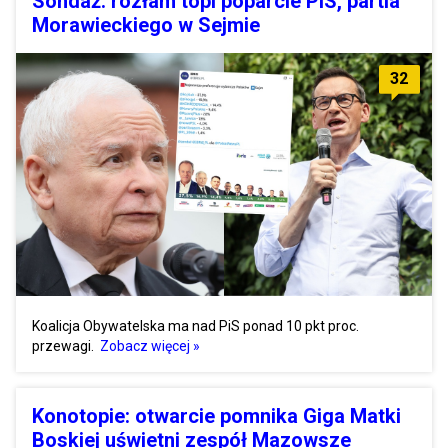
Sondaż: rozłam topi poparcie PiS, partia
Morawieckiego w Sejmie
32
Koalicja Obywatelska ma nad PiS ponad 10 pkt proc.
przewagi.
Zobacz więcej »
Konotopie: otwarcie pomnika Giga Matki
Boskiej uświetni zespół Mazowsze