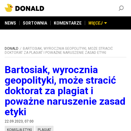
ZAŁÓŻ KONTO
©
2026
DONALD.PL
Wszelkie prawa zastrzeżone
NEWS
SORTOWNIA
KOMENTARZE
WIĘCEJ
DONALD
BARTOSIAK, WYROCZNIA GEOPOLITYKI, MOŻE STRACIĆ
DOKTORAT ZA PLAGIAT I POWAŻNE NARUSZENIE ZASAD ETYKI
Bartosiak, wyrocznia
geopolityki, może stracić
doktorat za plagiat i
poważne naruszenie zasad
etyki
22.09.2023, 07:00
KOMISJA ETYKI
PLAGIAT