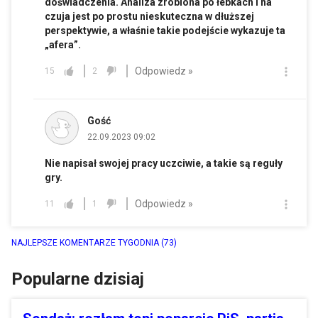
doświadczenia. Analiza zrobiona po łebkach i na
czuja jest po prostu nieskuteczna w dłuższej
perspektywie, a właśnie takie podejście wykazuje ta
„afera”.
Odpowiedz »
15
2
Gość
22.09.2023 09:02
Nie napisał swojej pracy uczciwie, a takie są reguły
gry.
Odpowiedz »
11
1
NAJLEPSZE KOMENTARZE TYGODNIA
(73)
Popularne dzisiaj