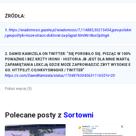
ŹRÓDŁA:
1
.
https://wiadomosci.gazeta.pl/wiadomosci/7,114883,30215454,guru-polskie
j-geopolityki-moze-stracic-doktorat-za-plagiat.html#s=BoxOpImg6
2
.
DAWID KAMIZELA ON TWITTER: "SIĘ POROBIŁO SIĘ. PISZĄC W 100%
POWAŻNIE I BEZ KRZTY IRONII - HISTORIA JB JEST DLA MNIE WARTĄ
ZAPAMIĘTANIA LEKCJĄ GDZIE MOŻE ZAPROWADZIĆ ZBYT WYSOKIE E
GO. HTTPS://T.CO/HKVYSW6GHX / TWITTER"
https://x.com/DawidKamizela/status/1704876504063111655?s=20
Pokaż więcej (5)
Polecane posty z
Sortowni