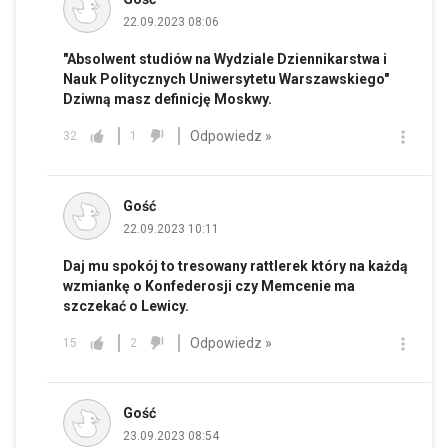
22.09.2023 08:06
"Absolwent studiów na Wydziale Dziennikarstwa i
Nauk Politycznych Uniwersytetu Warszawskiego"
Dziwną masz definicję Moskwy.
Odpowiedz »
32
1
Gość
22.09.2023 10:11
Daj mu spokój to tresowany rattlerek który na każdą
wzmiankę o Konfederosji czy Memcenie ma
szczekać o Lewicy.
Odpowiedz »
15
2
Gość
23.09.2023 08:54