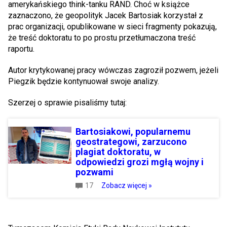
amerykańskiego think-tanku RAND. Choć w książce
zaznaczono, że geopolityk Jacek Bartosiak korzystał z
prac organizacji, opublikowane w sieci fragmenty pokazują,
że treść doktoratu to po prostu przetłumaczona treść
raportu.
Autor krytykowanej pracy wówczas zagroził pozwem, jeżeli
Piegzik będzie kontynuował swoje analizy.
Szerzej o sprawie pisaliśmy tutaj:
Bartosiakowi, popularnemu
geostrategowi, zarzucono
plagiat doktoratu, w
odpowiedzi grozi mgłą wojny i
pozwami
17
Zobacz więcej »