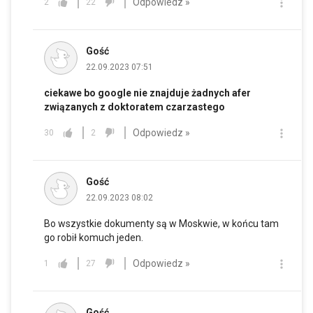
Odpowiedz »
2
22
Gość
22.09.2023 07:51
ciekawe bo google nie znajduje żadnych afer
związanych z doktoratem czarzastego
Odpowiedz »
30
2
Gość
22.09.2023 08:02
Bo wszystkie dokumenty są w Moskwie, w końcu tam
go robił komuch jeden.
Odpowiedz »
1
27
Gość