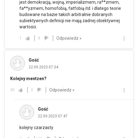
jest demokracją, wojną, imperializmem, ra**zmem,
fa**yzmem, homofobią, fatfobią itd. i dlatego teorie
budowane na bazie takich arbitralnie dobranych
subiektywnych definicji nie mają żadnej obiektywnej
wartości.
Odpowiedz »
1
3
Gość
22.09.2023 07:34
Kolejny mentzen?
Odpowiedz »
20
2
Gość
22.09.2023 07:47
kolejny czarzasty