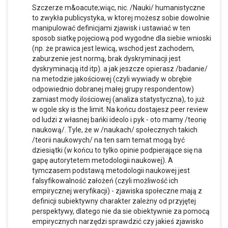
Szczerze m&oacute;wiąc, nic. /Nauki/ humanistyczne
to zwykła publicystyka, w ktorej możesz sobie dowolnie
manipulować definicjami zjawisk i ustawiać w ten
sposob siatkę pojęciową pod wygodne dla siebie wnioski
(np. że prawica jest lewicą, wschod jest zachodem,
zaburzenie jest normą, brak dyskryminacji jest
dyskryminacją itd itp). a jak jeszcze opierasz /badanie/
na metodzie jakościowej (czyli wywiady w obrębie
odpowiednio dobranej małej grupy respondentow)
zamiast mody ilościowej (analiza statystyczna), to już
w ogole sky is the limit. Na końcu dostajesz peer review
od ludzi z własnej bańki ideolo i pyk - oto mamy /teorię
naukową/. Tyle, że w /naukach/ społecznych takich
/teorii naukowych/ na ten sam temat mogą być
dziesiątki (w końcu to tylko opinie podpierające się na
gapę autorytetem metodologii naukowej). A
tymczasem podstawą metodologii naukowej jest
falsyfikowalność założeń (czyli możliwość ich
empirycznej weryfikacji) - zjawiska społeczne mają z
definicji subiektywny charakter zależny od przyjętej
perspektywy, dlatego nie da sie obiektywnie za pomocą
empirycznych narzędzi sprawdzić czy jakieś zjawisko