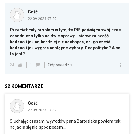
Gość
22.09.2023 07:39
Przecież cały problem w tym, że PIS poświęca swój czas
zasadniczo tylko na dwie sprawy - pierwsza cześć
kadencji jak najbardziej się nachapać, druga cześć
kadencji jak wygrać następne wybory. Geopolityka? A co
to jest?
Odpowiedz »
24
1
22
KOMENTARZE
Gość
22.09.2023 17:32
Słuchając czasami wywodów pana Bartosiaka powiem tak:
no jak ja się nie 'spodzieaem'...