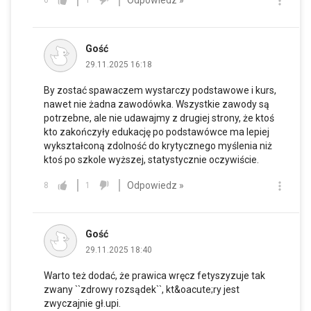
6
1
Gość
29.11.2025 16:18
By zostać spawaczem wystarczy podstawowe i kurs,
nawet nie żadna zawodówka. Wszystkie zawody są
potrzebne, ale nie udawajmy z drugiej strony, że ktoś
kto zakończyły edukację po podstawówce ma lepiej
wykształconą zdolność do krytycznego myślenia niż
ktoś po szkole wyższej, statystycznie oczywiście.
Odpowiedz »
8
1
Gość
29.11.2025 18:40
Warto też dodać, że prawica wręcz fetyszyzuje tak
zwany ``zdrowy rozsądek``, kt&oacute;ry jest
zwyczajnie gł.upi.