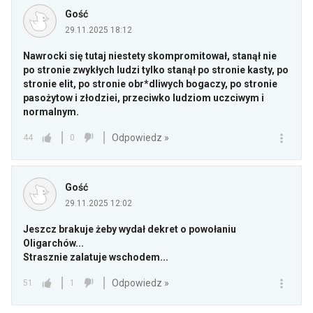
Gość
29.11.2025 18:12
Nawrocki się tutaj niestety skompromitował, stanął nie
po stronie zwykłych ludzi tylko stanął po stronie kasty, po
stronie elit, po stronie obr*dliwych bogaczy, po stronie
pasożytow i złodziei, przeciwko ludziom uczciwym i
normalnym.
Odpowiedz »
44
0
Gość
29.11.2025 12:02
Jeszcz brakuje żeby wydał dekret o powołaniu
Oligarchów...
Strasznie zalatuje wschodem...
Odpowiedz »
51
1