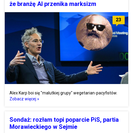
że branżę AI przenika marksizm
23
Alex Karp boi się "malutkiej grupy" wegetarian-pacyfistów.
Zobacz więcej »
Sondaż: rozłam topi poparcie PiS, partia
Morawieckiego w Sejmie