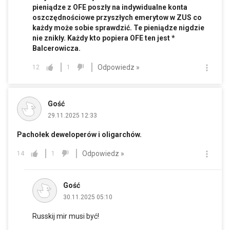
pieniądze z OFE poszły na indywidualne konta
oszczędnościowe przyszłych emerytow w ZUS co
każdy może sobie sprawdzić. Te pieniądze nigdzie
nie znikły. Każdy kto popiera OFE ten jest *
Balcerowicza.
Odpowiedz »
12
1
Gość
29.11.2025 12:33
Pachołek deweloperów i oligarchów.
Odpowiedz »
14
1
Gość
30.11.2025 05:10
Russkij mir musi być!