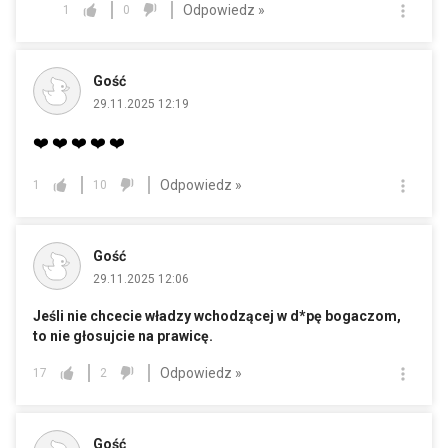
Odpowiedz »
1
0
Gość
29.11.2025 12:19
❤️
❤️
❤️
❤️
❤️
Odpowiedz »
1
10
Gość
29.11.2025 12:06
Jeśli nie chcecie władzy wchodzącej w d*pę bogaczom,
to nie głosujcie na prawicę.
Odpowiedz »
17
2
Gość