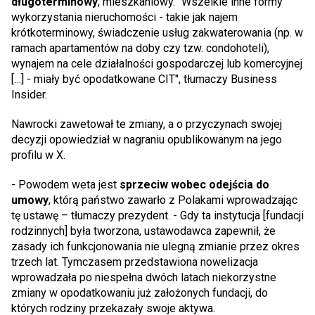
długoterminowy
, mieszkaniowy. "Wszelkie inne formy
wykorzystania nieruchomości - takie jak najem
krótkoterminowy, świadczenie usług zakwaterowania (np. w
ramach apartamentów na doby czy tzw. condohoteli),
wynajem na cele działalności gospodarczej lub komercyjnej
[…] - miały być opodatkowane CIT", tłumaczy Business
Insider.
Nawrocki zawetował te zmiany, a o przyczynach swojej
decyzji opowiedział w nagraniu opublikowanym na jego
profilu w X.
- Powodem weta jest
sprzeciw wobec odejścia do
umowy
, którą państwo zawarło z Polakami wprowadzając
tę ustawę – tłumaczy prezydent. - Gdy ta instytucja [fundacji
rodzinnych] była tworzona, ustawodawca zapewnił, że
zasady ich funkcjonowania nie ulegną zmianie przez okres
trzech lat. Tymczasem przedstawiona nowelizacja
wprowadzała po niespełna dwóch latach niekorzystne
zmiany w opodatkowaniu już założonych fundacji, do
których rodziny przekazały swoje aktywa.