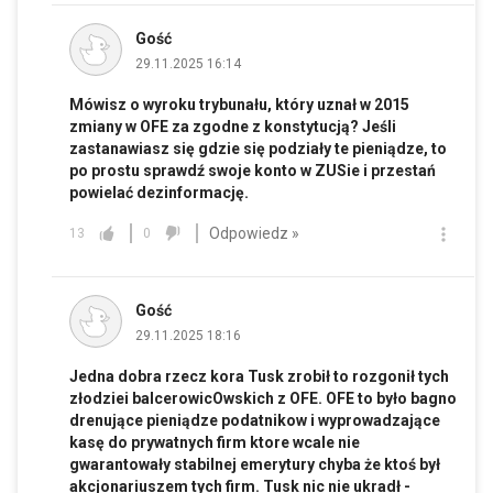
Gość
29.11.2025 16:14
Mówisz o wyroku trybunału, który uznał w 2015
zmiany w OFE za zgodne z konstytucją? Jeśli
zastanawiasz się gdzie się podziały te pieniądze, to
po prostu sprawdź swoje konto w ZUSie i przestań
powielać dezinformację.
Odpowiedz »
13
0
Gość
29.11.2025 18:16
Jedna dobra rzecz kora Tusk zrobił to rozgonił tych
złodziei balcerowicOwskich z OFE. OFE to było bagno
drenujące pieniądze podatnikow i wyprowadzające
kasę do prywatnych firm ktore wcale nie
gwarantowały stabilnej emerytury chyba że ktoś był
akcjonariuszem tych firm. Tusk nic nie ukradł -