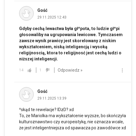
Gość
29.11.2025 12:43
Gdyby cechą lewactwa była gł*pota, to ludzie gł*pi
głosowaliby na ugrupowania lewicowe. Tymczasem
zawsze wynik prawicy jest skorelowany z niskim
wykształceniem, niską inteligencją i wysoką
religijnoscią, ktora to religijnosć jest cechą ludzi o
niższej inteligencji.
Odpowiedz »
14
1
Gość
29.11.2025 13:39
^skąd te rewelacje? IDzD? xd
To, że Mariolka ma wykształcenie wyższe, bo skończyła
kulturoznawstwo czy europeistykę, nie oznacza wcale,
że jest inteligentniejsza od spawacza po zawodówce xd