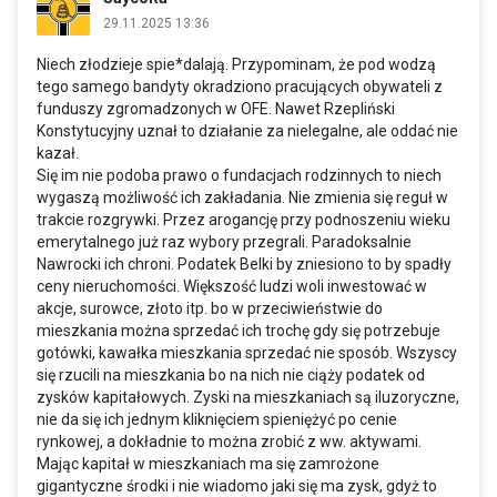
29.11.2025 13:36
Niech złodzieje spie*dalają. Przypominam, że pod wodzą
tego samego bandyty okradziono pracujących obywateli z
funduszy zgromadzonych w OFE. Nawet Rzepliński
Konstytucyjny uznał to działanie za nielegalne, ale oddać nie
kazał.
Się im nie podoba prawo o fundacjach rodzinnych to niech
wygaszą możliwość ich zakładania. Nie zmienia się reguł w
trakcie rozgrywki. Przez arogancję przy podnoszeniu wieku
emerytalnego już raz wybory przegrali. Paradoksalnie
Nawrocki ich chroni. Podatek Belki by zniesiono to by spadły
ceny nieruchomości. Większość ludzi woli inwestować w
akcje, surowce, złoto itp. bo w przeciwieństwie do
mieszkania można sprzedać ich trochę gdy się potrzebuje
gotówki, kawałka mieszkania sprzedać nie sposób. Wszyscy
się rzucili na mieszkania bo na nich nie ciąży podatek od
zysków kapitałowych. Zyski na mieszkaniach są iluzoryczne,
nie da się ich jednym kliknięciem spieniężyć po cenie
rynkowej, a dokładnie to można zrobić z ww. aktywami.
Mając kapitał w mieszkaniach ma się zamrożone
gigantyczne środki i nie wiadomo jaki się ma zysk, gdyż to