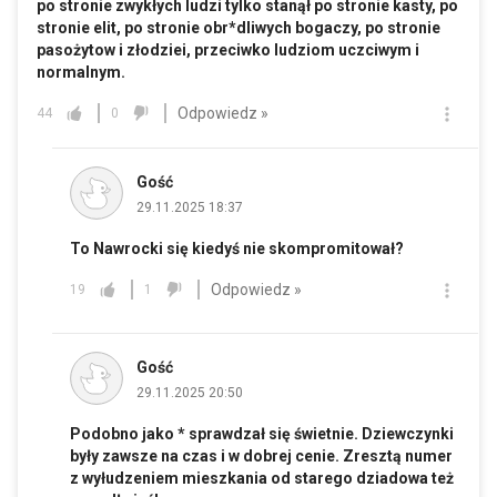
po stronie zwykłych ludzi tylko stanął po stronie kasty, po
stronie elit, po stronie obr*dliwych bogaczy, po stronie
pasożytow i złodziei, przeciwko ludziom uczciwym i
normalnym.
Odpowiedz »
44
0
Gość
29.11.2025 18:37
To Nawrocki się kiedyś nie skompromitował?
Odpowiedz »
19
1
Gość
29.11.2025 20:50
Podobno jako * sprawdzał się świetnie. Dziewczynki
były zawsze na czas i w dobrej cenie. Zresztą numer
z wyłudzeniem mieszkania od starego dziadowa też