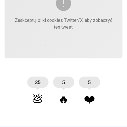
Zaakceptuj pliki cookies Twitter/X, aby zobaczyć
ten tweet.
35
5
5
💩
🔥
❤️