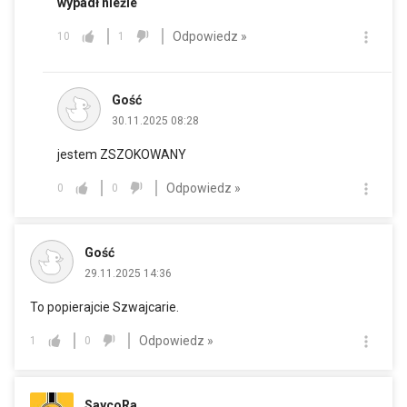
wypadł nieźle
Odpowiedz »
10
1
Gość
30.11.2025 08:28
jestem ZSZOKOWANY
Odpowiedz »
0
0
Gość
29.11.2025 14:36
To popierajcie Szwajcarie.
Odpowiedz »
1
0
SaycoRa