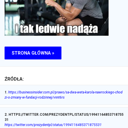
STRONA GŁÓWNA »
ŹRÓDŁA:
1
.
https://businessinsider.com.pl/prawo/sa-dwa-weta-karola-nawrockiego-chod
zi-o-zmiany-w-fundacji-rodzinnej/vnnt6rs
2
.
HTTPS://TWITTER.COM/PREZYDENTPL/STATUS/19941164853718755
31
https://twitter.com/prezydentpl/status/1994116485371875531