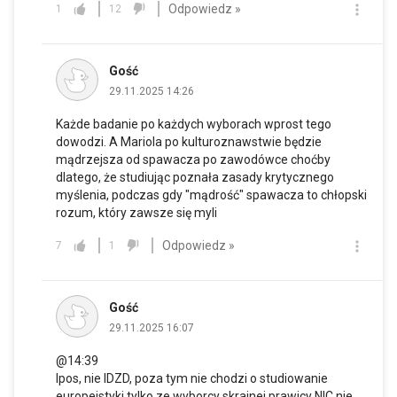
Odpowiedz »
1
12
Gość
29.11.2025 14:26
Każde badanie po każdych wyborach wprost tego
dowodzi. A Mariola po kulturoznawstwie będzie
mądrzejsza od spawacza po zawodówce choćby
dlatego, że studiując poznała zasady krytycznego
myślenia, podczas gdy "mądrość" spawacza to chłopski
rozum, który zawsze się myli
Odpowiedz »
7
1
Gość
29.11.2025 16:07
@14:39
Ipos, nie IDZD, poza tym nie chodzi o studiowanie
europeistyki tylko ze wyborcy skrajnej prawicy NIC nie