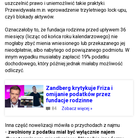
uszczelnić prawo i uniemożliwić takie praktyki.
Przewidywała m.in. wprowadzenie trzyletniego lock-upu,
czyli blokady aktywów.
Oznaczałoby to, że fundacja rodzinna przed upływem 36
miesięcy (licząc od końca roku kalendarzowego) nie
mogłaby zbyć mienia wniesionego lub przekazanego jej
nieodpłatnie, albo nabytego od powiązanego podmiotu. W
innym wypadku musiałaby zapłacić 19% podatku
dochodowego, który później jednak miałaby możliwość
odliczyć.
Zandberg krytykuje Friza i
omijanie podatków przez
fundacje rodzinne
84
Zobacz więcej »
Inna część nowelizacji mówiła o przychodach z najmu
-
zwolniony z podatku miał być wyłącznie najem