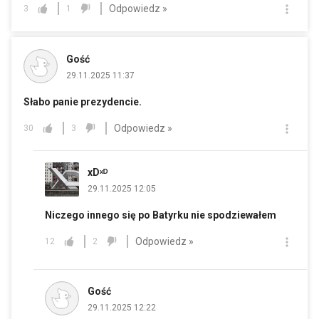
Odpowiedz »
3
1
Gość
29.11.2025 11:37
Słabo panie prezydencie.
Odpowiedz »
30
3
xDˣᴰ
29.11.2025 12:05
Niczego innego się po Batyrku nie spodziewałem
Odpowiedz »
12
2
Gość
29.11.2025 12:22