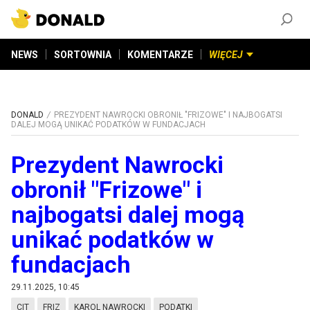
ZAŁÓŻ KONTO
©
2026
DONALD.PL
Wszelkie prawa zastrzeżone
NEWS
SORTOWNIA
KOMENTARZE
WIĘCEJ
DONALD
PREZYDENT NAWROCKI OBRONIŁ "FRIZOWE" I NAJBOGATSI
DALEJ MOGĄ UNIKAĆ PODATKÓW W FUNDACJACH
Prezydent Nawrocki
obronił "Frizowe" i
najbogatsi dalej mogą
unikać podatków w
fundacjach
29.11.2025, 10:45
CIT
FRIZ
KAROL NAWROCKI
PODATKI