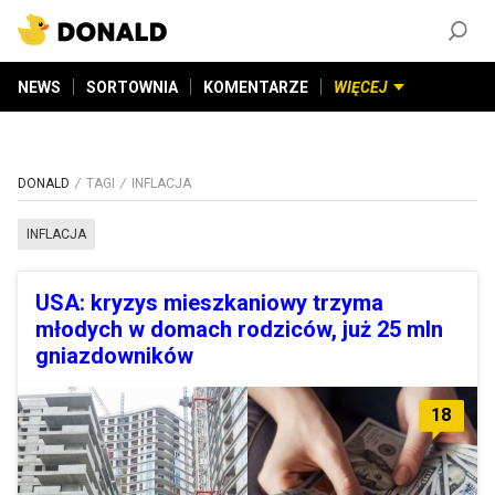
ZAŁÓŻ KONTO
©
2026
DONALD.PL
Wszelkie prawa zastrzeżone
NEWS
SORTOWNIA
KOMENTARZE
WIĘCEJ
DONALD
TAGI
INFLACJA
INFLACJA
USA: kryzys mieszkaniowy trzyma
młodych w domach rodziców, już 25 mln
gniazdowników
18