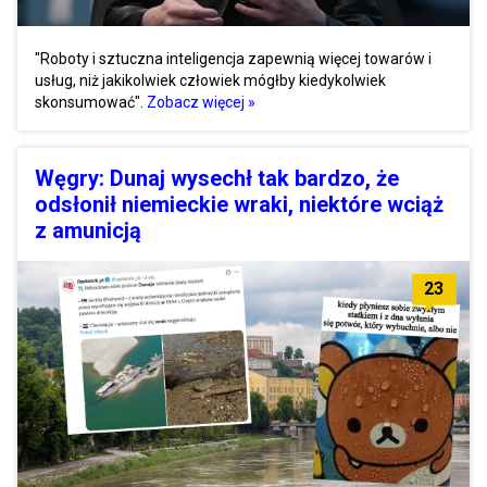
"Roboty i sztuczna inteligencja zapewnią więcej towarów i
usług, niż jakikolwiek człowiek mógłby kiedykolwiek
skonsumować".
Zobacz więcej »
Węgry: Dunaj wysechł tak bardzo, że
odsłonił niemieckie wraki, niektóre wciąż
z amunicją
23