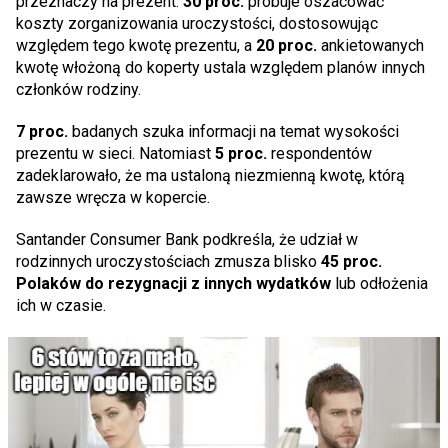
przeznaczy na prezent.
30 proc.
próbuje oszacować
koszty zorganizowania uroczystości, dostosowując
względem tego kwotę prezentu, a
20 proc.
ankietowanych
kwotę włożoną do koperty ustala względem planów innych
członków rodziny.
7 proc.
badanych szuka informacji na temat wysokości
prezentu w sieci. Natomiast
5 proc.
respondentów
zadeklarowało, że ma ustaloną niezmienną kwotę, którą
zawsze wręcza w kopercie.
Santander Consumer Bank podkreśla, że udział w
rodzinnych uroczystościach zmusza blisko
45 proc.
Polaków do rezygnacji z innych wydatków
lub odłożenia
ich w czasie.