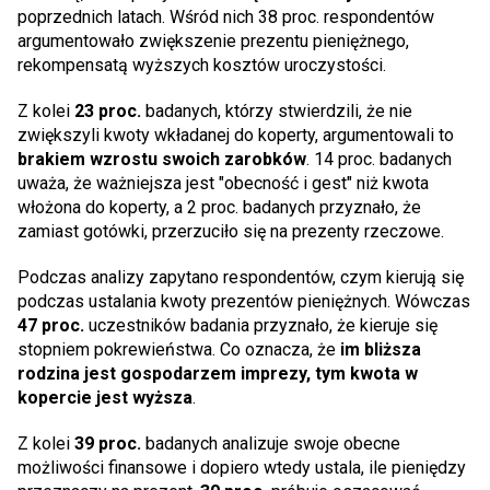
poprzednich latach. Wśród nich 38 proc. respondentów
argumentowało zwiększenie prezentu pieniężnego,
rekompensatą wyższych kosztów uroczystości.
Z kolei
23 proc.
badanych, którzy stwierdzili, że nie
zwiększyli kwoty wkładanej do koperty, argumentowali to
brakiem wzrostu swoich zarobków
. 14 proc. badanych
uważa, że ważniejsza jest "obecność i gest" niż kwota
włożona do koperty, a 2 proc. badanych przyznało, że
zamiast gotówki, przerzuciło się na prezenty rzeczowe.
Podczas analizy zapytano respondentów, czym kierują się
podczas ustalania kwoty prezentów pieniężnych. Wówczas
47 proc.
uczestników badania przyznało, że kieruje się
stopniem pokrewieństwa. Co oznacza, że
im bliższa
rodzina jest gospodarzem imprezy, tym kwota w
kopercie jest wyższa
.
Z kolei
39 proc.
badanych analizuje swoje obecne
możliwości finansowe i dopiero wtedy ustala, ile pieniędzy