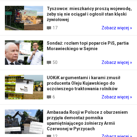
Tyszowce: mieszkańcy proszą wojewodę,
żeby się nie ociągał i ogłosił stan klęski
żywiołowej
17
Zobacz więcej »
Sondaż: rozłam topi poparcie PiS, partia
Morawieckiego w Sejmie
50
Zobacz więcej »
UOKiK argumentami i karami zmusił
producenta Oleju Kujawskiego do
uczciwszego traktowania rolników
6
Zobacz więcej »
Ambasada Rosji w Polsce z oburzeniem
przyjęła demontaż pomnika
upamiętniającego żołnierzy Armii
Czerwonej w Pyrzycach
12
Zobacz więcej »