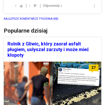
Odpowiedz »
0
0
NAJLEPSZE KOMENTARZE TYGODNIA
(88)
Popularne dzisiaj
Rolnik z Gliwic, który zaorał asfalt
pługiem, usłyszał zarzuty i może mieć
kłopoty
27