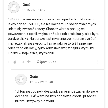
Gość
11.05.2026 14:17
140 000 za wesele na 200 osób, w kopertach odebrałem
lekko ponad 150 000, ale nie każdemu z moich znajomych
udało się zwrócić koszty. Chociaż wbrew panującej
powszechnie opinii, większość albo odebrała kasę, albo była
bardzo blisko. Najgorsze jest myślenie, że musi się zwrócić
impreza- jak się zwróci to fajnie, jak nie to też fajnie, nie
robie tego dla kasy, tylko żeby się bawić z najbliższymi mi
ludźmi w najważniejszym dniu.
Odpowiedz »
1
5
Gość
12.05.2026 23:48
^chłop się podzielił doświadczeniem już zapieniło się w
ocenach. O 🍆 wam na tym donaldzie chodzi przecież
nikomu krzywdy nie zrobił.