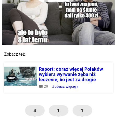
Zobacz też:
Raport: coraz więcej Polaków
wybiera wyrwanie zęba niż
leczenie, bo jest za drogie
29
Zobacz więcej »
4
1
1