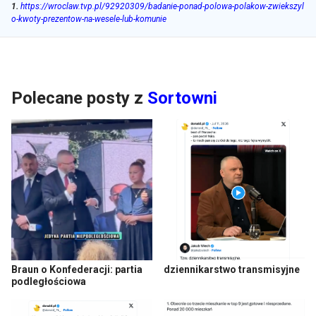
1
.
https://wroclaw.tvp.pl/92920309/badanie-ponad-polowa-polakow-zwiekszyl
o-kwoty-prezentow-na-wesele-lub-komunie
Polecane posty z
Sortowni
Braun o Konfederacji: partia
dziennikarstwo transmisyjne
podległościowa