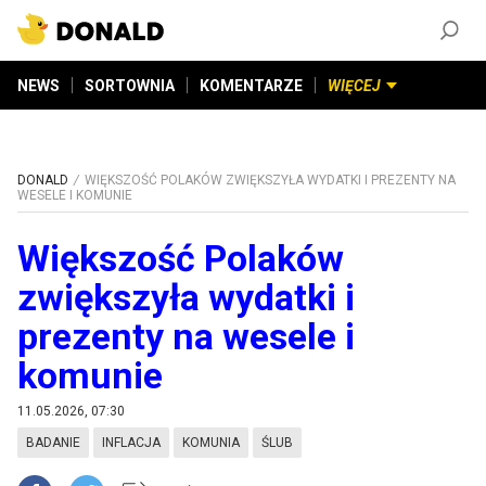
ZAŁÓŻ KONTO
©
2026
DONALD.PL
Wszelkie prawa zastrzeżone
NEWS
SORTOWNIA
KOMENTARZE
WIĘCEJ
DONALD
WIĘKSZOŚĆ POLAKÓW ZWIĘKSZYŁA WYDATKI I PREZENTY NA
WESELE I KOMUNIE
Większość Polaków
zwiększyła wydatki i
prezenty na wesele i
komunie
11.05.2026, 07:30
BADANIE
INFLACJA
KOMUNIA
ŚLUB