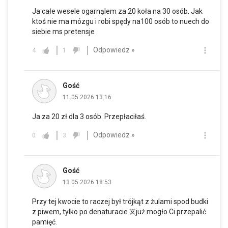
Ja całe wesele ogarnąlem za 20 koła na 30 osób. Jak
ktoś nie ma mózgu i robi spędy na100 osób to nuech do
siebie ms pretensje
Odpowiedz »
4
1
Gość
11.05.2026 13:16
Ja za 20 zł dla 3 osób. Przepłaciłaś.
Odpowiedz »
0
3
Gość
13.05.2026 18:53
Przy tej kwocie to raczej był trójkąt z żulami spod budki
z piwem, tylko po denaturacie ☠️już mogło Ci przepalić
pamięć.