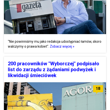
"Nie powinniśmy mu jako redakcja udostępniać łamów, skoro
walczymy o prawa kobiet".
Zobacz więcej »
200 pracowników "Wyborczej" podpisało
list do zarządu z żądaniami podwyżek i
likwidacji śmieciówek
18