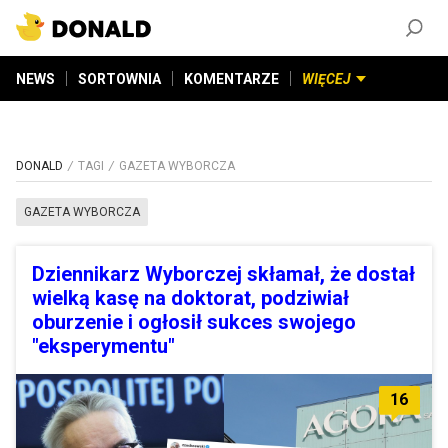
ZAŁÓŻ KONTO
©
2026
DONALD.PL
Wszelkie prawa zastrzeżone
NEWS
SORTOWNIA
KOMENTARZE
WIĘCEJ
DONALD
TAGI
GAZETA WYBORCZA
GAZETA WYBORCZA
Dziennikarz Wyborczej skłamał, że dostał
wielką kasę na doktorat, podziwiał
oburzenie i ogłosił sukces swojego
"eksperymentu"
16