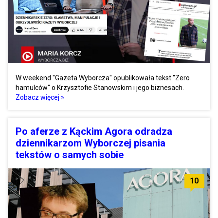
W weekend "Gazeta Wyborcza" opublikowała tekst "Zero
hamulców" o Krzysztofie Stanowskim i jego biznesach.
Zobacz więcej »
Po aferze z Kąckim Agora odradza
dziennikarzom Wyborczej pisania
tekstów o samych sobie
10