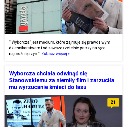
""Wyborcza" jest medium, które zajmuje się prawdziwym
dziennikarstwem i od zawsze rzetelnie patrzy na ręce
najmożniejszym".
Zobacz więcej »
Wyborcza chciała odwinąć się
Stanowskiemu za niemiły film i zarzuciła
mu wyrzucanie śmieci do lasu
21