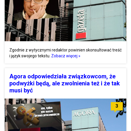
Zgodnie z wytycznymi redaktor powinien skonsultować treść
i język swojego tekstu.
Zobacz więcej »
Agora odpowiedziała związkowcom, że
podwyżki będą, ale zwolnienia też i że tak
musi być
3