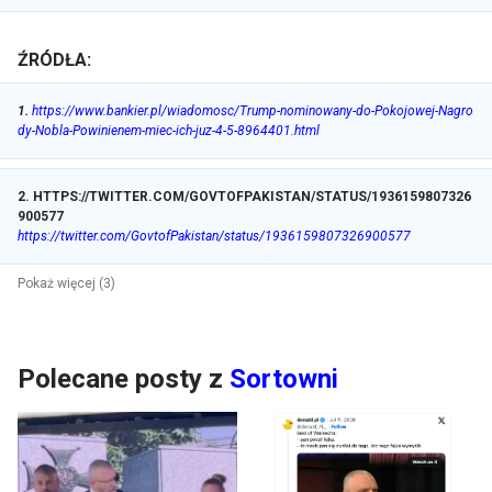
ŹRÓDŁA:
1
.
https://www.bankier.pl/wiadomosc/Trump-nominowany-do-Pokojowej-Nagro
dy-Nobla-Powinienem-miec-ich-juz-4-5-8964401.html
2
.
HTTPS://TWITTER.COM/GOVTOFPAKISTAN/STATUS/1936159807326
900577
https://twitter.com/GovtofPakistan/status/1936159807326900577
Pokaż więcej (3)
Polecane posty z
Sortowni