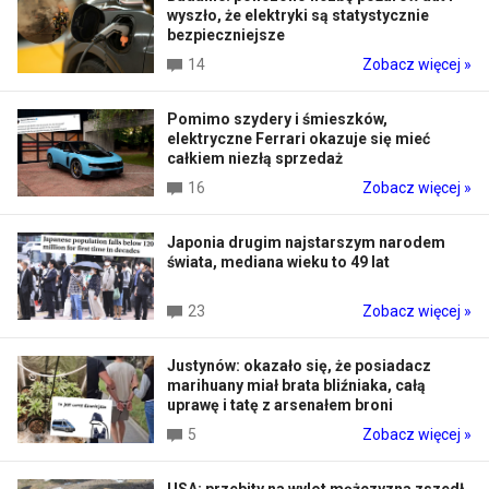
wyszło, że elektryki są statystycznie
bezpieczniejsze
14
Zobacz więcej »
Pomimo szydery i śmieszków,
elektryczne Ferrari okazuje się mieć
całkiem niezłą sprzedaż
16
Zobacz więcej »
Japonia drugim najstarszym narodem
świata, mediana wieku to 49 lat
23
Zobacz więcej »
Justynów: okazało się, że posiadacz
marihuany miał brata bliźniaka, całą
uprawę i tatę z arsenałem broni
5
Zobacz więcej »
USA: przebity na wylot mężczyzna zszedł