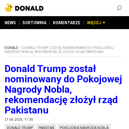
ZAŁÓŻ KONTO
©
2026
DONALD.PL
Wszelkie prawa zastrzeżone
NEWS
SORTOWNIA
KOMENTARZE
WIĘCEJ
DONALD
DONALD TRUMP ZOSTAŁ NOMINOWANY DO POKOJOWEJ
NAGRODY NOBLA, REKOMENDACJĘ ZŁOŻYŁ RZĄD PAKISTANU
Donald Trump został
nominowany do Pokojowej
Nagrody Nobla,
rekomendację złożył rząd
Pakistanu
21.06.2025, 11:30
DONALD TRUMP
PAKISTAN
POKOJOWA NAGRODA NOBLA