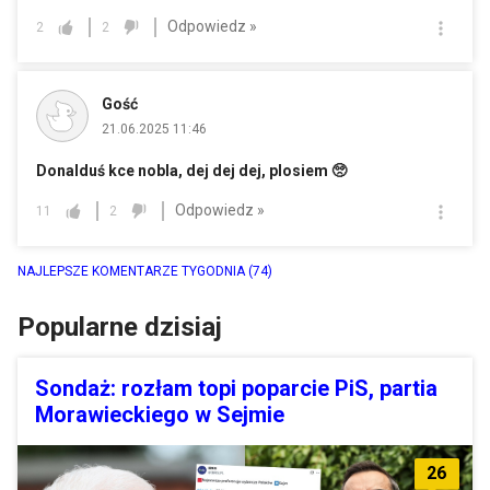
Odpowiedz »
2
2
Gość
21.06.2025 11:46
Donalduś kce nobla, dej dej dej, plosiem 🥺
Odpowiedz »
11
2
NAJLEPSZE KOMENTARZE TYGODNIA
(74)
Popularne dzisiaj
Sondaż: rozłam topi poparcie PiS, partia
Morawieckiego w Sejmie
26