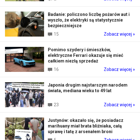
Badanie: policzono liczbę pożarów aut i
wyszło, że elektryki są statystycznie
bezpieczniejsze
15
Zobacz więcej »
Pomimo szydery i śmieszków,
elektryczne Ferrari okazuje się mieć
całkiem niezłą sprzedaż
16
Zobacz więcej »
Japonia drugim najstarszym narodem
świata, mediana wieku to 49 lat
23
Zobacz więcej »
Justynów: okazało się, że posiadacz
marihuany miał brata bliźniaka, całą
uprawę i tatę z arsenałem broni
5
Zobacz więcej »