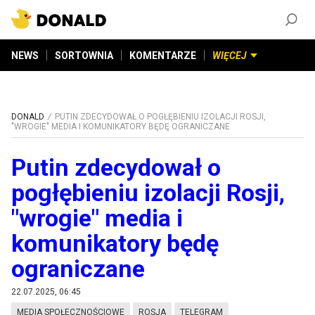
ZAŁÓŻ KONTO
©
2026
DONALD.PL
Wszelkie prawa zastrzeżone
NEWS
SORTOWNIA
KOMENTARZE
WIĘCEJ
DONALD
PUTIN ZDECYDOWAŁ O POGŁĘBIENIU IZOLACJI ROSJI,
"WROGIE" MEDIA I KOMUNIKATORY BĘDĘ OGRANICZANE
Putin zdecydował o
pogłębieniu izolacji Rosji,
"wrogie" media i
komunikatory będę
ograniczane
22.07.2025, 06:45
MEDIA SPOŁECZNOŚCIOWE
ROSJA
TELEGRAM