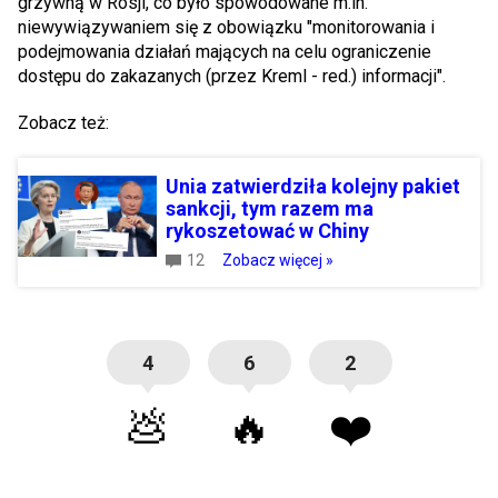
grzywną w Rosji, co było spowodowane m.in.
niewywiązywaniem się z obowiązku "monitorowania i
podejmowania działań mających na celu ograniczenie
dostępu do zakazanych (przez Kreml - red.) informacji".
Zobacz też:
Unia zatwierdziła kolejny pakiet
sankcji, tym razem ma
rykoszetować w Chiny
12
Zobacz więcej »
4
6
2
💩
🔥
❤️