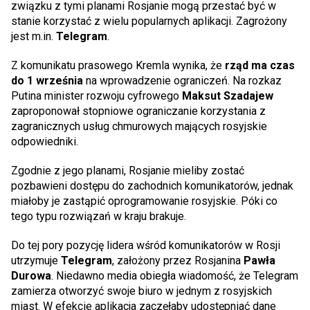
związku z tymi planami Rosjanie mogą przestać być w
stanie korzystać z wielu popularnych aplikacji. Zagrożony
jest m.in.
Telegram
.
Z komunikatu prasowego Kremla wynika, że
rząd ma czas
do 1 września
na wprowadzenie ograniczeń. Na rozkaz
Putina minister rozwoju cyfrowego
Maksut Szadajew
zaproponował stopniowe ograniczanie korzystania z
zagranicznych usług chmurowych mających rosyjskie
odpowiedniki.
Zgodnie z jego planami, Rosjanie mieliby zostać
pozbawieni dostępu do zachodnich komunikatorów, jednak
miałoby je zastąpić oprogramowanie rosyjskie. Póki co
tego typu rozwiązań w kraju brakuje.
Do tej pory pozycję lidera wśród komunikatorów w Rosji
utrzymuje
Telegram
, założony przez Rosjanina
Pawła
Durowa
. Niedawno media obiegła wiadomość, że Telegram
zamierza otworzyć swoje biuro w jednym z rosyjskich
miast. W efekcie aplikacja zaczęłaby udostępniać dane