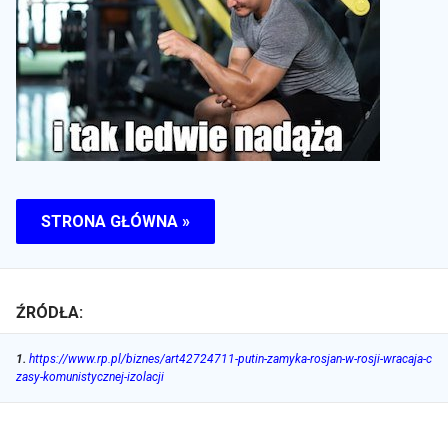
STRONA GŁÓWNA »
ŹRÓDŁA:
1
.
https://www.rp.pl/biznes/art42724711-putin-zamyka-rosjan-w-rosji-wracaja-c
zasy-komunistycznej-izolacji