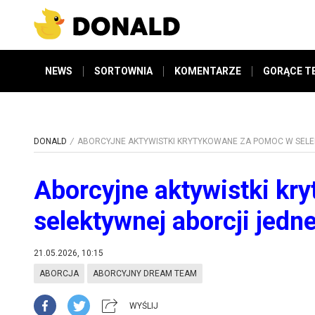
NEWS
SORTOWNIA
KOMENTARZE
GORĄCE T
DONALD
ABORCYJNE AKTYWISTKI KRYTYKOWANE ZA POMOC W SELE
Aborcyjne aktywistki kr
selektywnej aborcji jedne
21.05.2026, 10:15
ABORCJA
ABORCYJNY DREAM TEAM
WYŚLIJ