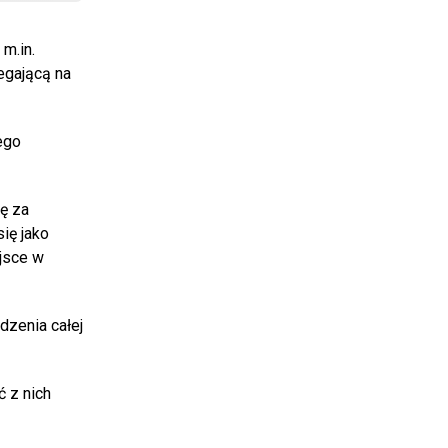
 m.in.
egającą na
ego
ię za
ię jako
ejsce w
dzenia całej
ć z nich