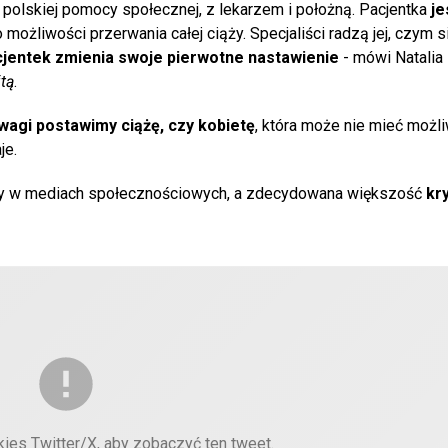
olskiej pomocy społecznej, z lekarzem i położną. Pacjentka
je
 możliwości przerwania całej ciąży. Specjaliści radzą jej, czym 
jentek zmienia swoje pierwotne nastawienie
- mówi Natalia
tą
.
wagi postawimy ciążę, czy kobietę
, która może nie mieć możl
je.
zy w mediach społecznościowych, a zdecydowana większość
kr
kies Twitter/X, aby zobaczyć ten tweet.