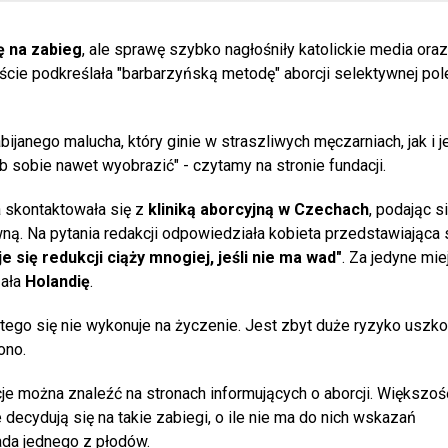
ę na zabieg
, ale sprawę szybko nagłośniły katolickie media oraz
kście podkreślała "barbarzyńską metodę" aborcji selektywnej pol
ijanego malucha, który ginie w straszliwych męczarniach, jak i j
b sobie nawet wyobrazić" - czytamy na stronie fundacji.
ra skontaktowała się z
kliniką aborcyjną w Czechach
, podając s
wną. Na pytania redakcji odpowiedziała kobieta przedstawiająca s
e się redukcji ciąży mnogiej, jeśli nie ma wad"
. Za jedyne mi
zała
Holandię
.
ż tego się nie wykonuje na życzenie. Jest zbyt duże ryzyko uszko
lono.
e można znaleźć na stronach informujących o aborcji. Większoś
e decydują się na takie zabiegi, o ile nie ma do nich wskazań
ada jednego z płodów.