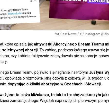
fot. East News / X / Instagram @a
ej
, która opisała, jak
aktywistki Aborcyjnego Dream Teamu m
. selektywnej aborcji.
To zabieg, podczas którego usuwa się j
adomo, czy kobieta faktycznie zdecydowała się na aborcję, spra
tury.
nego Dream Teamu pojawiło się nagranie, na którym
Justyna W
ji, opowiada o rozmowie, jaką odbyła z kobietą w 10. tygodniu 
nic,
dopytując o kliniki aborcyjne w Czechach i Słowacji.
waż jest to ciąża bliźniacza, to ich to trochę zaskoczyło jak
ę dzieci zamiast jednego. Więc tak naprawdę ich pierwszym pomy