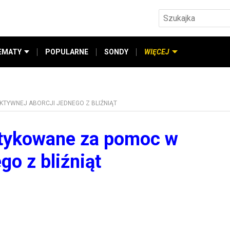
EMATY
POPULARNE
SONDY
WIĘCEJ
KTYWNEJ ABORCJI JEDNEGO Z BLIŹNIĄT
ytykowane za pomoc w
go z bliźniąt