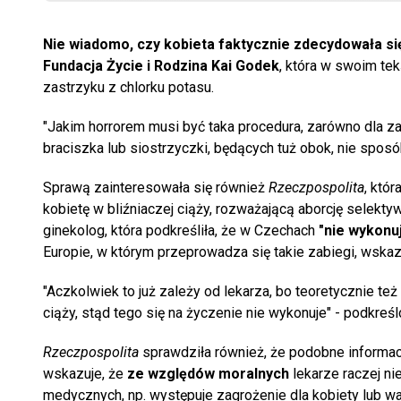
Nie wiadomo, czy kobieta faktycznie zdecydowała si
Fundacja Życie i Rodzina Kai Godek
, która w swoim te
zastrzyku z chlorku potasu.
"Jakim horrorem musi być taka procedura, zarówno dla zab
braciszka lub siostrzyczki, będących tuż obok, nie sposó
Sprawą zainteresowała się również
Rzeczpospolita
, któ
kobietę w bliźniaczej ciąży, rozważającą aborcję selekty
ginekolog, która podkreśliła, że w Czechach
"nie wykonuj
Europie, w którym przeprowadza się takie zabiegi, wska
"Aczkolwiek to już zależy od lekarza, bo teoretycznie te
ciąży, stąd tego się na życzenie nie wykonuje" - podkreś
Rzeczpospolita
sprawdziła również, że podobne informacj
wskazuje, że
ze względów moralnych
lekarze raczej ni
medycznych, np. występuje zagrożenie dla kobiety lub w