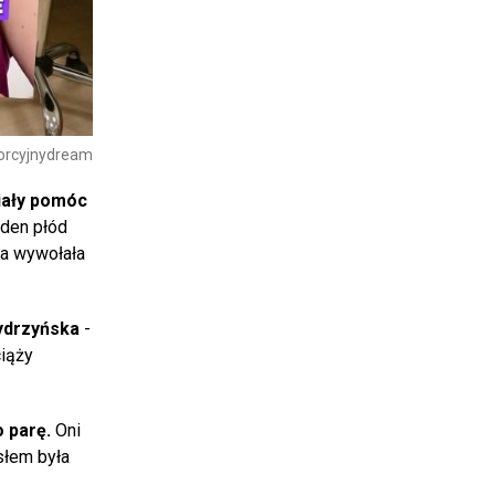
borcyjnydream
iały pomóc
eden płód
wa wywołała
ydrzyńska
-
ciąży
o parę.
Oni
słem była