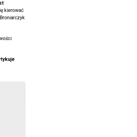
st
się kierować
 Broniarczyk
iwości
ytykuje