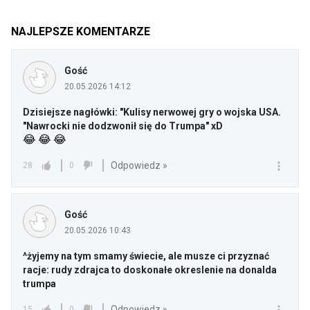
NAJLEPSZE KOMENTARZE
Gość
20.05.2026 14:12
Dzisiejsze nagłówki: "Kulisy nerwowej gry o wojska USA.
"Nawrocki nie dodzwonił się do Trumpa" xD
😂
😂
😂
Odpowiedz »
28
0
Gość
20.05.2026 10:43
^żyjemy na tym smamy świecie, ale musze ci przyznać
racje: rudy zdrajca to doskonałe okreslenie na donalda
trumpa
Odpowiedz »
15
0