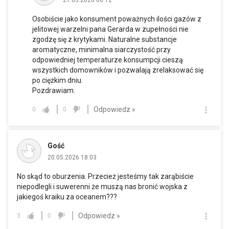
Osobiście jako konsument poważnych ilości gazów z
jelitowej warzelni pana Gerarda w zupełności nie
zgodzę się z krytykami. Naturalne substancje
aromatyczne, minimalna siarczystość przy
odpowiedniej temperaturze konsumpcji cieszą
wszystkich domowników i pozwalają zrelaksować się
po ciężkim dniu.
Pozdrawiam.
Odpowiedz »
0
0
Gość
20.05.2026 18:03
No skąd to oburzenia. Przecież jesteśmy tak zarąbiście
niepodlegli i suwerenni że muszą nas bronić wojska z
jakiegoś kraiku za oceanem???
Odpowiedz »
3
0