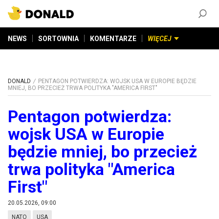
ZAŁÓŻ KONTO
©
2026
DONALD.PL
Wszelkie prawa zastrzeżone
NEWS
SORTOWNIA
KOMENTARZE
WIĘCEJ
DONALD
PENTAGON POTWIERDZA: WOJSK USA W EUROPIE BĘDZIE
MNIEJ, BO PRZECIEŻ TRWA POLITYKA "AMERICA FIRST"
Pentagon potwierdza:
wojsk USA w Europie
będzie mniej, bo przecież
trwa polityka "America
First"
20.05.2026, 09:00
NATO
USA