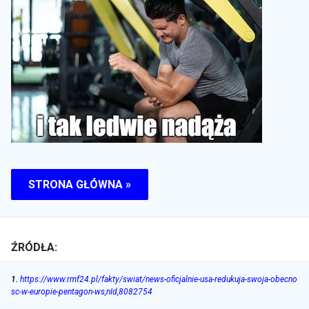
STRONA GŁÓWNA »
ŹRÓDŁA:
1
.
https://www.rmf24.pl/fakty/swiat/news-oficjalnie-usa-redukuja-swoja-obecno
sc-w-europie-pentagon-ws,nId,8082754