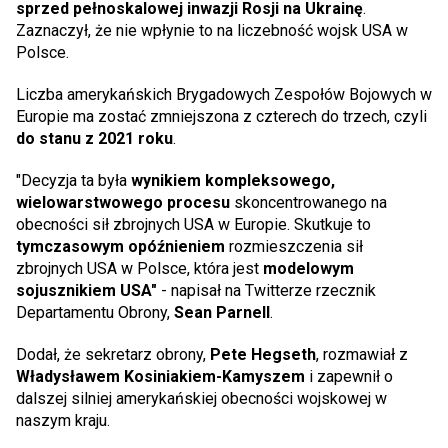
sprzed pełnoskalowej inwazji Rosji na Ukrainę
.
Zaznaczył, że nie wpłynie to na liczebność wojsk USA w
Polsce.
Liczba amerykańskich Brygadowych Zespołów Bojowych w
Europie ma zostać zmniejszona z czterech do trzech, czyli
do stanu z 2021 roku
.
"Decyzja ta była
wynikiem kompleksowego,
wielowarstwowego procesu
skoncentrowanego na
obecności sił zbrojnych USA w Europie. Skutkuje to
tymczasowym opóźnieniem
rozmieszczenia sił
zbrojnych USA w Polsce, która jest
modelowym
sojusznikiem USA"
- napisał na Twitterze rzecznik
Departamentu Obrony,
Sean Parnell
.
Dodał, że sekretarz obrony,
Pete Hegseth
, rozmawiał z
Władysławem Kosiniakiem-Kamyszem
i zapewnił o
dalszej silniej amerykańskiej obecności wojskowej w
naszym kraju.