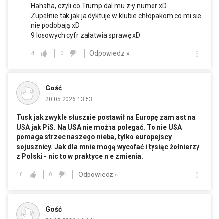
Hahaha, czyli co Trump dal mu zły numer xD
Zupełnie tak jak ja dyktuje w klubie chłopakom co mi sie
nie podobają xD
9 losowych cyfr załatwia sprawę xD
Odpowiedz »
4
0
Gość
20.05.2026 13:53
Tusk jak zwykle słusznie postawił na Europę zamiast na
USA jak PiS. Na USA nie można polegać. To nie USA
pomaga strzec naszego nieba, tylko europejscy
sojusznicy. Jak dla mnie mogą wycofać i tysiąc żołnierzy
z Polski - nic to w praktyce nie zmienia.
Odpowiedz »
10
0
Gość