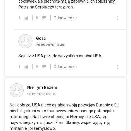
cokolwiek ale piechotę mają zapewnić ich sojusznicy.
Patrz na Serbię czy teraz Iran.
Odpowiedz »
1
0
Gość
20.05.2026 13:48
Sojusz z USA przede wszystkim osłabia USA.
Odpowiedz »
1
0
Nie Tym Razem
20.05.2026 09:10
No i dobrze, USA niech osłabia swoją pozycjęw Europie a EU
niech się skupi na rozbudowywaniu własnego potencjału
militarnego. Na chwile obecną to Niemcy, nie USA, są
najważniejszym sojusznikiem Ukrainy, wspierającym ją
militarnie i przemysłowo.