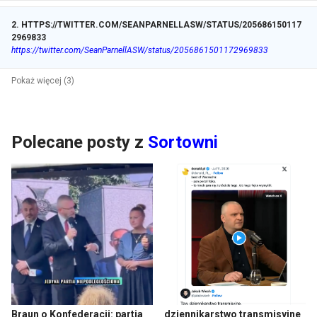
2
.
HTTPS://TWITTER.COM/SEANPARNELLASW/STATUS/205686150117
2969833
https://twitter.com/SeanParnellASW/status/2056861501172969833
Pokaż więcej (3)
Polecane posty z
Sortowni
Braun o Konfederacji: partia
dziennikarstwo transmisyjne