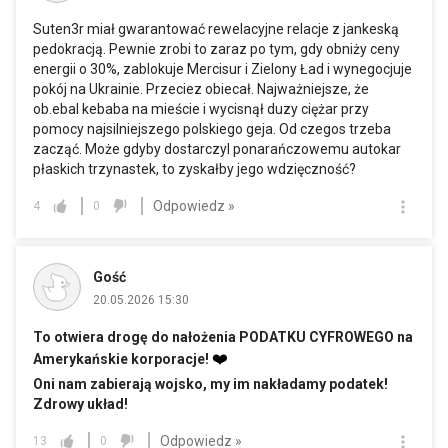
Suten3r miał gwarantować rewelacyjne relacje z jankeską
pedokracją. Pewnie zrobi to zaraz po tym, gdy obniży ceny
energii o 30%, zablokuje Mercisur i Zielony Ład i wynegocjuje
pokój na Ukrainie. Przeciez obiecał. Najważniejsze, że
ob.ebal kebaba na mieście i wycisnął duzy ciężar przy
pomocy najsilniejszego polskiego geja. Od czegos trzeba
zacząć. Może gdyby dostarczyl ponarańczowemu autokar
płaskich trzynastek, to zyskałby jego wdzięczność?
Odpowiedz »
4
0
Gość
20.05.2026 15:30
To otwiera drogę do nałożenia PODATKU CYFROWEGO na
❤️
Amerykańskie korporacje!
Oni nam zabierają wojsko, my im nakładamy podatek!
Zdrowy układ!
Odpowiedz »
13
0