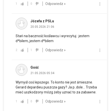
Odpowiedz »
1
0
Józefa z PSLu
20.05.2026 21:06
Stań na baczność koślawcu i wyrecytuj : jestem
d*bilem, jestem d*bilem
Odpowiedz »
2
1
Gość
21.05.2026 05:34
Wymyśl coś lepszego. To konto nie jest śmieszne.
Gerard depardieu puszcza gazy? Ja p..dole... Trzeba
mieć uszkodzony mózg żeby uznać to za zabawne.
Odpowiedz »
1
0