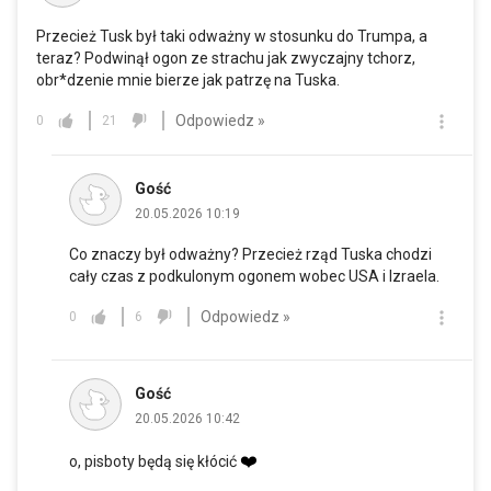
Przecież Tusk był taki odważny w stosunku do Trumpa, a
teraz? Podwinął ogon ze strachu jak zwyczajny tchorz,
obr*dzenie mnie bierze jak patrzę na Tuska.
Odpowiedz »
0
21
Gość
20.05.2026 10:19
Co znaczy był odważny? Przecież rząd Tuska chodzi
cały czas z podkulonym ogonem wobec USA i Izraela.
Odpowiedz »
0
6
Gość
20.05.2026 10:42
❤️
o, pisboty będą się kłócić