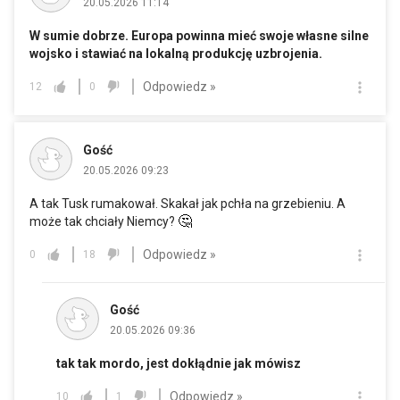
20.05.2026 11:14
W sumie dobrze. Europa powinna mieć swoje własne silne
wojsko i stawiać na lokalną produkcję uzbrojenia.
Odpowiedz »
12
0
Gość
20.05.2026 09:23
A tak Tusk rumakował. Skakał jak pchła na grzebieniu. A
🤔
może tak chciały Niemcy?
Odpowiedz »
0
18
Gość
20.05.2026 09:36
tak tak mordo, jest dokłądnie jak mówisz
Odpowiedz »
10
1