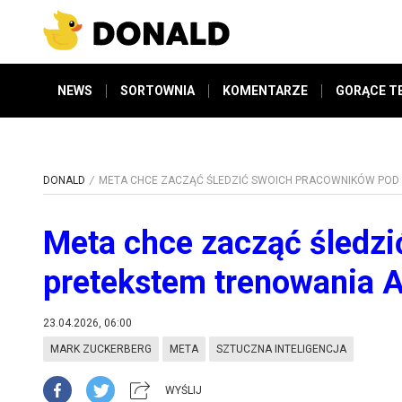
NEWS
SORTOWNIA
KOMENTARZE
GORĄCE T
DONALD
META CHCE ZACZĄĆ ŚLEDZIĆ SWOICH PRACOWNIKÓW POD 
Meta chce zacząć śledz
pretekstem trenowania A
23.04.2026, 06:00
MARK ZUCKERBERG
META
SZTUCZNA INTELIGENCJA
WYŚLIJ