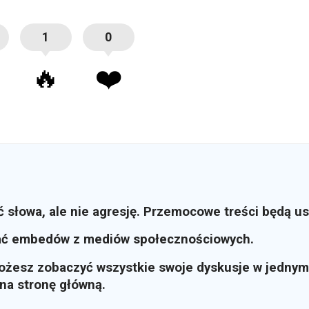
1
0
🔥
❤️
ć słowa, ale nie agresję. Przemocowe treści będą u
ać embedów z mediów społecznościowych.
możesz zobaczyć wszystkie swoje dyskusje w jednym
i na stronę główną.