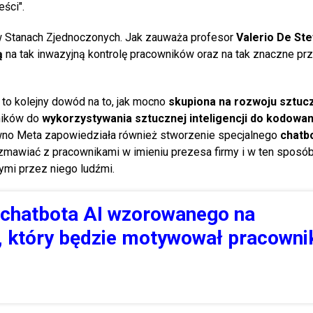
ści".
 Stanach Zjednoczonych. Jak zauważa profesor
Valerio De St
ą
na tak inwazyjną kontrolę pracowników oraz na tak znaczne pr
 to kolejny dowód na to, jak mocno
skupiona na rozwoju sztuc
ników do
wykorzystywania sztucznej inteligencji do kodowan
dawno Meta zapowiedziała również stworzenie specjalnego
chatb
rozmawiać z pracownikami w imieniu prezesa firmy i w ten sposó
ymi przez niego ludźmi.
 chatbota AI wzorowanego na
, który będzie motywował pracown