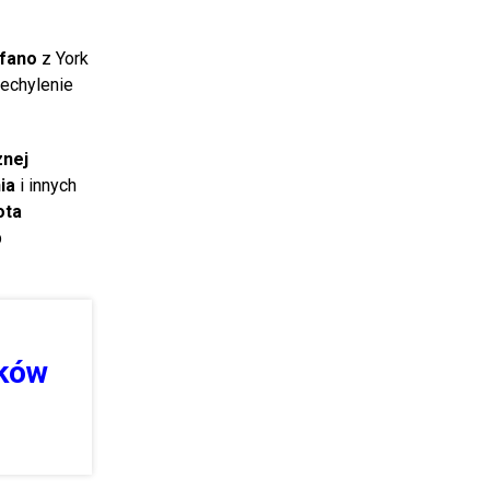
efano
z York
zechylenie
znej
ia
i innych
ota
b
ików