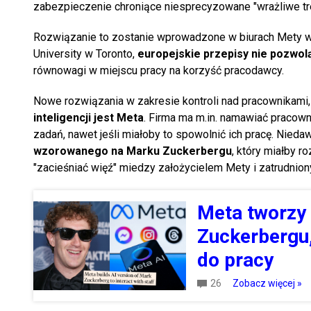
zabezpieczenie chroniące niesprecyzowane "wrażliwe tre
Rozwiązanie to zostanie wprowadzone w biurach Mety w
University w Toronto,
europejskie przepisy nie pozwol
równowagi w miejscu pracy na korzyść pracodawcy.
Nowe rozwiązania w zakresie kontroli nad pracownikami,
inteligencji jest Meta
. Firma ma m.in. namawiać pracow
zadań, nawet jeśli miałoby to spowolnić ich pracę. Nie
wzorowanego na Marku Zuckerbergu
, który miałby 
"zacieśniać więź" miedzy założycielem Mety i zatrudnion
Meta tworzy
Zuckerbergu
do pracy
26
Zobacz więcej »