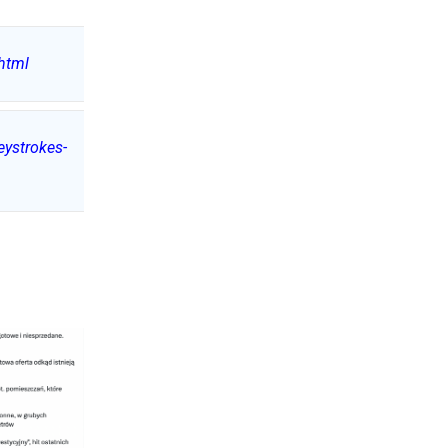
html
eystrokes-