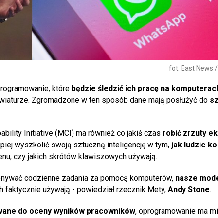
fot. East News 
programowanie, które
będzie śledzić ich pracę na komputerac
 klawiaturze. Zgromadzone w ten sposób dane mają posłużyć do
sz
ility Initiative (MCI) ma również co jakiś czas
robić zrzuty e
epiej wyszkolić swoją sztuczną inteligencję w tym,
jak ludzie ko
menu, czy jakich skrótów klawiszowych używają.
konywać codzienne zadania za pomocą komputerów,
nasze mod
ich faktycznie używają - powiedział rzecznik Mety,
Andy Stone
.
ywane do oceny wyników pracowników
, oprogramowanie ma mi