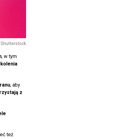
/ Shutterstock
h
, w tym
kolenia
kranu
, aby
rzystają z
ele
eć też