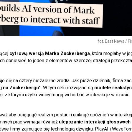
fot. East News / F
dącej
cyfrową wersją Marka Zuckerberga
, która mogłaby w je
 doniesień to jeden z elementów szerszej strategii przekształ
e się na cztery niezależne źródła. Jak pisze dziennik, firma zac
j na Zuckerbergu".
W tym celu rozwijane są
modele realistyc
cji, z którymi użytkownicy mogą wchodzić w interakcje w czasie
eważ aby osiągnąć realizm postaci i uniknąć opóźnień w interakcj
omnych prac wymaga również
ulepszanie interakcji głosowych
dwie firmy zajmujące się technologią dźwięku: PlayAI i WaveFor