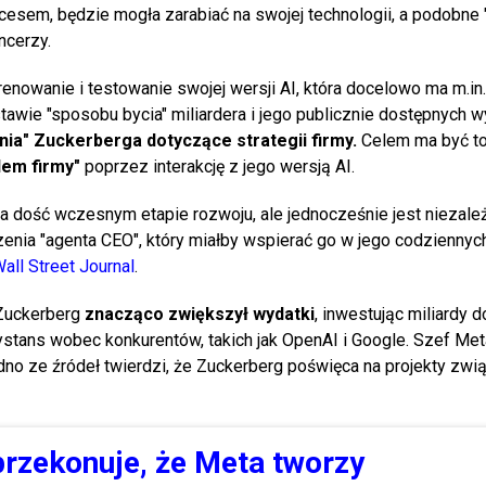
kcesem, będzie mogła zarabiać na swojej technologii, a podobne 
encerzy.
renowanie i testowanie swojej wersji AI, która docelowo ma m.in
awie "sposobu bycia" miliardera i jego publicznie dostępnych 
ia" Zuckerberga dotyczące strategii firmy.
Celem ma być to
lem firmy"
poprzez interakcję z jego wersją AI.
 na dość wczesnym etapie rozwoju, ale jednocześnie jest niezal
rzenia "agenta CEO", który miałby wspierać go w jego codziennyc
all Street Journal
.
 Zuckerberg
znacząco zwiększył wydatki
, inwestując miliardy 
 dystans wobec konkurentów, takich jak OpenAI i Google. Szef Me
edno ze źródeł twierdzi, że Zuckerberg poświęca na projekty zwi
rzekonuje, że Meta tworzy