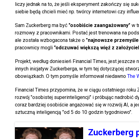
liczy jednak na to, że jeśli eksperyment zakończy się su
siebie będą chcieli mieć np. twórcy internetowi czy influ
Sam Zuckerberg ma być
"osobiście zaangażowany"
w t
rozmowy z pracownikami. Postać jest trenowana na podst
ale została wzbogacona także o
"najnowsze przemyślen
pracownicy mogli
"odczuwać większą więź z założycie
Projekt, według doniesień Financial Times, jest jeszcze
innych inicjatyw Zuckerberga, w tym tej dotyczącej stwo
obowiązkach. O tym pomyśle informował niedawno
The W
Financial Times przypomina, że w ciągu ostatniego roku
rozwój "osobistej superinteligencji" i próbując nadrobić
coraz bardziej osobiście angażować się w rozwój AI, a j
sztuczną inteligencją "od 5 do 10 godzin tygodniowo".
Zuckerberg p