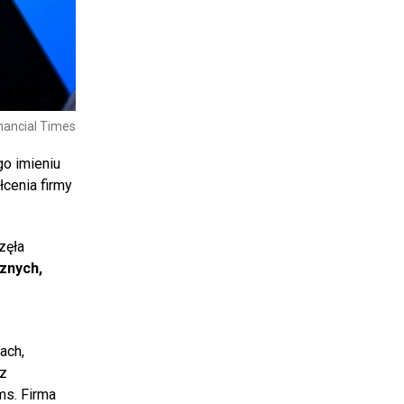
inancial Times
go imieniu
cenia firmy
zęła
znych,
ach,
z
ms. Firma