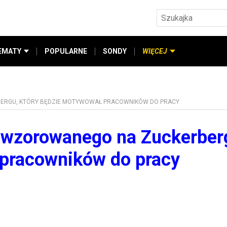
EMATY
POPULARNE
SONDY
WIĘCEJ
ERGU, KTÓRY BĘDZIE MOTYWOWAŁ PRACOWNIKÓW DO PRACY
I wzorowanego na Zuckerber
 pracowników do pracy