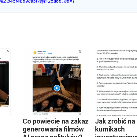
b8e2-b45f4bb9ce5f?syn-25a6b1a6=1
Co powiecie na zakaz
Jak zrobić na
generowania filmów
kurnikach