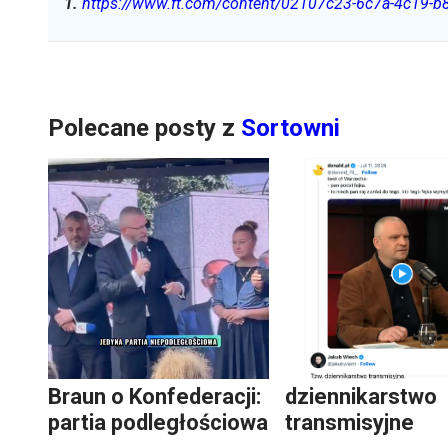
1
.
https://www.ft.com/content/02107c23-6c7a-4c19-
Polecane posty z
Sortowni
Braun o Konfederacji:
dziennikarstwo
partia podległościowa
transmisyjne