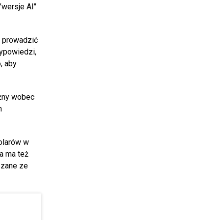
"wersje AI"
. prowadzić
wypowiedzi,
, aby
eżny wobec
h
dolarów w
ta ma też
ązane ze