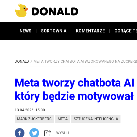
NEWS
SORTOWNIA
KOMENTARZE
GORĄCE T
DONALD
META TWORZY CHATBOTA AI WZOROWANEGO NA ZUCKERB
Meta tworzy chatbota A
który będzie motywował
13.04.2026, 15:00
MARK ZUCKERBERG
META
SZTUCZNA INTELIGENCJA
WYŚLIJ