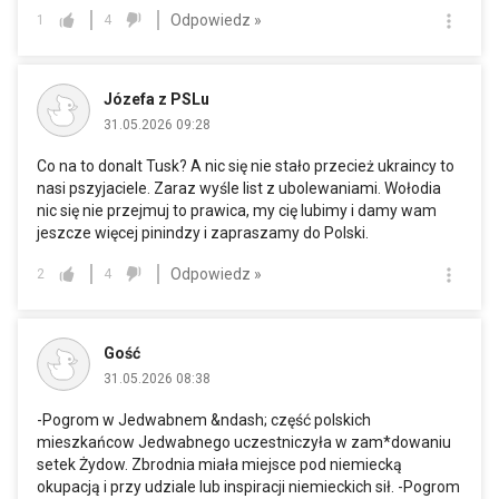
Odpowiedz »
1
4
Józefa z PSLu
31.05.2026 09:28
Co na to donalt Tusk? A nic się nie stało przecież ukraincy to
nasi pszyjaciele. Zaraz wyśle list z ubolewaniami. Wołodia
nic się nie przejmuj to prawica, my cię lubimy i damy wam
jeszcze więcej pinindzy i zapraszamy do Polski.
Odpowiedz »
2
4
Gość
31.05.2026 08:38
-Pogrom w Jedwabnem &ndash; część polskich
mieszkańcow Jedwabnego uczestniczyła w zam*dowaniu
setek Żydow. Zbrodnia miała miejsce pod niemiecką
okupacją i przy udziale lub inspiracji niemieckich sił. -Pogrom