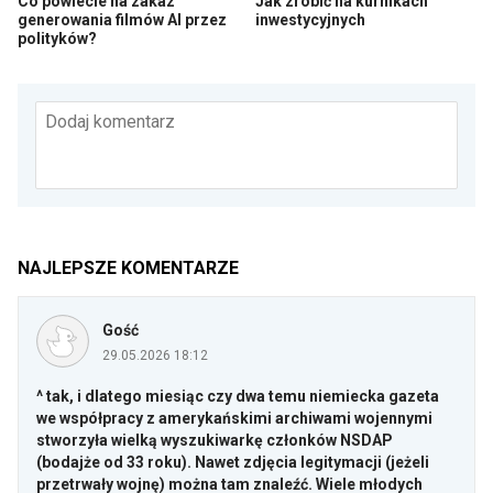
Co powiecie na zakaz
Jak zrobić na kurnikach
generowania filmów AI przez
inwestycyjnych
polityków?
Dodaj komentarz
NAJLEPSZE KOMENTARZE
Gość
29.05.2026 18:12
^ tak, i dlatego miesiąc czy dwa temu niemiecka gazeta
we współpracy z amerykańskimi archiwami wojennymi
stworzyła wielką wyszukiwarkę członków NSDAP
(bodajże od 33 roku). Nawet zdjęcia legitymacji (jeżeli
przetrwały wojnę) można tam znaleźć. Wiele młodych