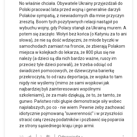
No właśnie chciała. Obywatele Ukrainy przyjeżdżali do
Polski pracować lata przed wojną i generalnie darzyli
Polaków sympatią, z niewiadomych dla mnie przyczyn
zresztą. Boom tych pozytywnych relacji nastąpił po
wybuchu wojny, gdy Polacy stanęli za Ukrainą murem. A
potem się zaczęło: Wołyń bez końca (o Katyniu za to ani
słowa), że nie są dość wdzięczni, że młode byczki w
samochodach zamiast na froncie, że zbierają Polakom
miejsca w kolejkach do lekarza, że 800 plus się nie
należy (a dzieci są dla nich bardzo ważne, ruscy im
przecież tyle dzieci porwali), że trzeba odciąć od
świadczeń pomocowych, że dziewczyna barierkę
przekroczyła, to od razu deportacja, że wojska to tam
nigdy nie wyślemy (mimo że sami wojskowi jak
najbardziej byli zainteresowani wspólnymi
szkoleniami), że za mało dziękują, że to, że tamto, że
gunwo. Państwo robi głupie demonstracje siły wobec
najsłabszych, po co - nie wiem. Pewnie żeby zachować
idiotycznie pojmowaną "suwerenność" i w przyszłości
stracić całą rzeszę podatników i pozbawić się poparcia
ze strony sąsiedniego kraju i jego armii.
Odpowiedz »