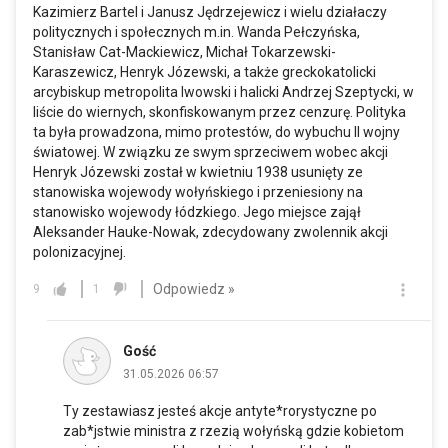
Kazimierz Bartel i Janusz Jędrzejewicz i wielu działaczy
politycznych i społecznych
m.in
. Wanda Pełczyńska,
Stanisław Cat-Mackiewicz, Michał Tokarzewski-
Karaszewicz, Henryk Józewski, a także greckokatolicki
arcybiskup metropolita lwowski i halicki Andrzej Szeptycki, w
liście do wiernych, skonfiskowanym przez cenzurę. Polityka
ta była prowadzona, mimo protestów, do wybuchu II wojny
światowej. W związku ze swym sprzeciwem wobec akcji
Henryk Józewski został w kwietniu 1938 usunięty ze
stanowiska wojewody wołyńskiego i przeniesiony na
stanowisko wojewody łódzkiego. Jego miejsce zajął
Aleksander Hauke-Nowak, zdecydowany zwolennik akcji
polonizacyjnej.
Odpowiedz »
9
1
Gość
31.05.2026 06:57
Ty zestawiasz jesteś akcje antyte*rorystyczne po
zab*jstwie ministra z rzezią wołyńską gdzie kobietom