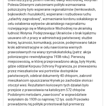
Chełmszczyzny, potem również Galicji Wschodniej, Wołynia i
Polesia.Głównymi założeniami polityki wzmacniania
polszczyzny było wspieranie regionalizmów (łemkowskich,
bojkowskich i huculskich), wspieranie i rozbudowa ruchu
„szlachty zagrodowej”, wzmacnianie kordonu sokalskiego w
celu osłabienia wpływów ukraińskiego nacjonalizmu
rozwijającego się w Małopolsce Wschodniej na ukraińską
ludność Wołynia. Podejrzewając Ukraińców o brak lojalizmu
usuwano ich z pracy w administracji państwowej: służbie
leśnej, łączności, komunikacji, poczcie, podejmowano także
kroki administracyjne w celu nawrócenia wiernych
prawosławnych na wiarę rzymskokatolicką (patrz: akcja
polonizacyjno-rewindykacyjna 1938 roku). Pierwszą
miejscowością, w której przeprowadzono akcję, były Hrynki,
gdzie oddział Korpusu Ochrony Pogranicza, po znieważeniu
przez mieszkańców wsi portretów dostojników
państwowych, odebrał dokumenty 40 chłopom, zabronił
mieszkańcom opuszczania Hrynek po zachodzie słońca i
otoczył wieś. Rezultatem końcowym tych działań było
przejście z prawosławia na katolicyzm 572 chłopów.
Podobnymi metodami „nawrócono” w województwie
wołyńskim do 1939 co najmniej 12 tys. osób.Przeciwko
prowadzeniu tej polityki protestowali byli premierzy: