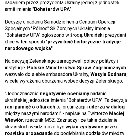
nadaniem przez prezydenta Ukrainy jednej z jednostek
armii imienia "
Bohaterów UPA"
.
Decyzję o nadaniu Samodzielnemu Centrum Operacji
Specjalnych "Północ" Sił Zbrojnych Ukrainy imienia
"Bohaterów UPA" ogłoszono w środę. Ukraiński prezydent
chce w ten sposób "
przywrócić historyczne tradycje
narodowego wojska"
.
Na decyzję Zełenskiego zareagowali polscy politycy i
instytucje.
Polskie Ministerstwo Spraw Zagranicznych
wezwało do siebie ambasadora Ukrainy,
Wasyla Bodnara
,
w celu wyrażenia oburzenia wobec decyzji Zełenskiego.
"Jednoznacznie
negatywnie oceniamy
nadanie
ukraińskiej jednostce imienia "Bohaterów UPA". Ta decyzja
rani pamięć o ofiarach
tej organizacji i
uderza w dialog
między naszymi narodami" - napisał na Twitterze
Maciej
Wiewiór
, rzecznik MSZ. Zaznaczył, że takie działanie
ukraińskich władz może być
wykorzystywane przez
rosyjską propagandę
do pogłębiania podziałów między