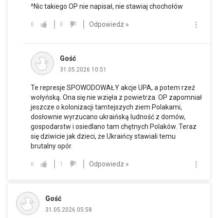
^Nic takiego OP nie napisał, nie stawiaj chochołów
Odpowiedz »
6
0
Gość
31.05.2026 10:51
Te represje SPOWODOWAŁY akcje UPA, a potem rzeź
wołyńską. Ona się nie wzięła z powietrza. OP zapomniał
jeszcze o kolonizacji tamtejszych ziem Polakami,
dosłownie wyrzucano ukraińską ludność z domów,
gospodarstw i osiedlano tam chętnych Polaków. Teraz
się dziwicie jak dzieci, że Ukraińcy stawiali temu
brutalny opór.
Odpowiedz »
6
1
Gość
31.05.2026 05:58