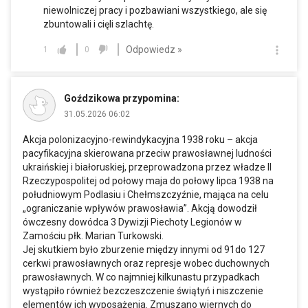
niewolniczej pracy i pozbawiani wszystkiego, ale się
zbuntowali i cięli szlachtę.
Odpowiedz »
1
0
Goździkowa przypomina:
31.05.2026 06:02
Akcja polonizacyjno-rewindykacyjna 1938 roku – akcja
pacyfikacyjna skierowana przeciw prawosławnej ludności
ukraińskiej i białoruskiej, przeprowadzona przez władze II
Rzeczypospolitej od połowy maja do połowy lipca 1938 na
południowym Podlasiu i Chełmszczyźnie, mająca na celu
„ograniczanie wpływów prawosławia”. Akcją dowodził
ówczesny dowódca 3 Dywizji Piechoty Legionów w
Zamościu płk. Marian Turkowski.
Jej skutkiem było zburzenie między innymi od 91do 127
cerkwi prawosławnych oraz represje wobec duchownych
prawosławnych. W co najmniej kilkunastu przypadkach
wystąpiło również bezczeszczenie świątyń i niszczenie
elementów ich wyposażenia. Zmuszano wiernych do