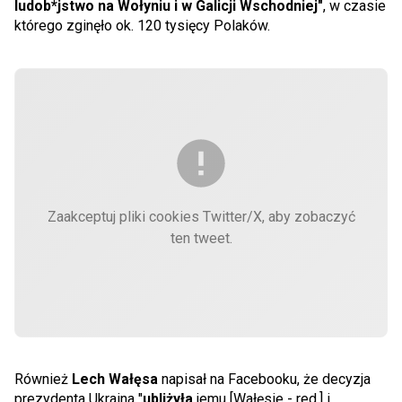
ludob*jstwo na Wołyniu i w Galicji Wschodniej"
, w czasie
którego zginęło ok. 120 tysięcy Polaków.
Zaakceptuj pliki cookies Twitter/X, aby zobaczyć
ten tweet.
Również
Lech Wałęsa
napisał na Facebooku, że decyzja
prezydenta Ukraina "
ubliżyła
jemu [Wałęsie - red.] i