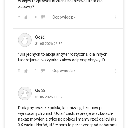
w ciąży rozprowali brzuch i zakazywali kota dla
zabawy?
Odpowiedz »
2
8
Gość
31.05.2026 09:32
^Dla jednych to akcja antyte*rostyczna, dla innych
ludob*jstwo, wszystko zależy od perspektywy :D
Odpowiedz »
8
1
Gość
31.05.2026 10:57
Dodajmy jeszcze polską kolonizację terenów po
wyrzucanych z nich Ukraińcach, represje w szkołach-
nakaz mówienia tylko po polsku i mamy rzeź galicyjską
XX wieku. Naród, który sam to przeszedł pod zaborami