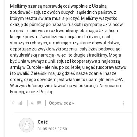
Mieliśmy szansę naprawdę coś wspólnie z Ukrainą
zbudować - sojusz dwóch dużych, sąsiednich państw, z
którym reszta świata musi się liczyć. Mieliśmy wszystko:
okazję do pomocy po napaści ruskich i sympatię Ukraińców
do nas. To pierwsze roztrwoniliśmy, obcinając Ukraińcom
kolejne prawa - świadczenia socjalne dla dzieci, osób
starszych i chorych, utrudniając uzyskanie obywatelstwa,
deportując za zwykłe wykroczenia i cały czas podsycając
antyukraińską narrację - więc i to drugie straciliśmy. Mogła
być Unia wewnątrz Unii, sojusz i kooperatywa z najlepszą
armią w Europie - ale nie, po co, lepiej ulegać rusoprawactwu
i to uwalić. Zełeński ma już gdzieś nasze zdanie i nasze
ordery, czego dowodem jest właśnie to upamiętnienie UPA.
W przyszłości będzie stawiać na współpracę z Niemcami i
Francją, a nie z Polską.
Odpowiedz »
10
4
Gość
31.05.2026 07:50