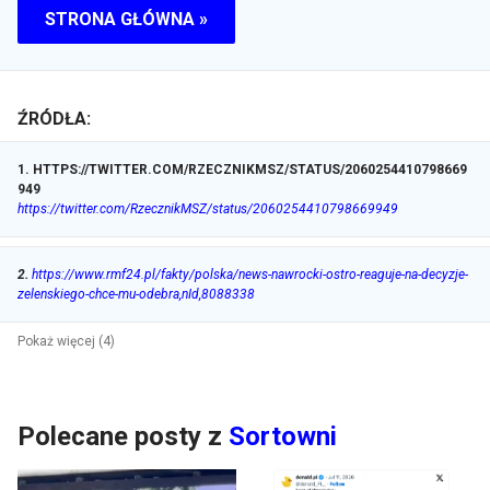
STRONA GŁÓWNA »
ŹRÓDŁA:
1
.
HTTPS://TWITTER.COM/RZECZNIKMSZ/STATUS/2060254410798669
949
https://twitter.com/RzecznikMSZ/status/2060254410798669949
2
.
https://www.rmf24.pl/fakty/polska/news-nawrocki-ostro-reaguje-na-decyzje-
zelenskiego-chce-mu-odebra,nId,8088338
Pokaż więcej (4)
Polecane posty z
Sortowni