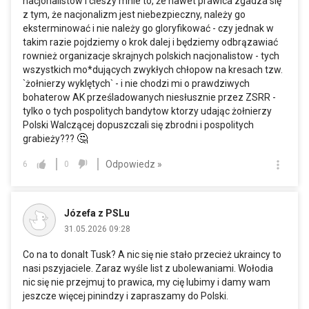
nacjonalistow i cieszy mnie to, że nawet prawica zgadza się
z tym, że nacjonalizm jest niebezpieczny, należy go
eksterminować i nie należy go gloryfikować - czy jednak w
takim razie pojdziemy o krok dalej i będziemy odbrązawiać
rownież organizacje skrajnych polskich nacjonalistow - tych
wszystkich mo*dujących zwykłych chłopow na kresach tzw.
`żołnierzy wyklętych` - i nie chodzi mi o prawdziwych
bohaterow AK prześladowanych niesłusznie przez ZSRR -
tylko o tych pospolitych bandytow ktorzy udając żołnierzy
Polski Walczącej dopuszczali się zbrodni i pospolitych
🤔
grabieży???
Odpowiedz »
6
0
Józefa z PSLu
31.05.2026 09:28
Co na to donalt Tusk? A nic się nie stało przecież ukraincy to
nasi pszyjaciele. Zaraz wyśle list z ubolewaniami. Wołodia
nic się nie przejmuj to prawica, my cię lubimy i damy wam
jeszcze więcej pinindzy i zapraszamy do Polski.