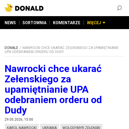
ZAŁÓŻ KONTO
©
2026
DONALD.PL
Wszelkie prawa zastrzeżone
NEWS
SORTOWNIA
KOMENTARZE
WIĘCEJ
DONALD
NAWROCKI CHCE UKARAĆ ZEŁENSKIEGO ZA UPAMIĘTNIANIE
UPA ODEBRANIEM ORDERU OD DUDY
Nawrocki chce ukarać
Zełenskiego za
upamiętnianie UPA
odebraniem orderu od
Dudy
29.05.2026, 15:00
KAROL NAWROCKI
UKRAINA
WOŁODYMYR ZEŁENSKI