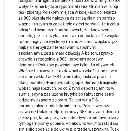
rosyjska a drugie to ukraińska. Jak rozmawiamy o rzezi
wołyńskiej nie będę przypominał rzezi Ormian w Turcji
też -zbierają Polakom miejsca w kolejkach do lekarza,
że 800 plus się nie należy (a dzieci są dla nich bardzo
ważne, ruscy im przecież tyle dzieci porwali), że trzeba
odciąć od świadczeń pomocowych, że dziewczyna
barierkę przekroczyła, to od razu deportacja, że wojska
to tam nigdy nie wyślemy (mimo że sami wojskowi jak
najbardziej byli zainteresowani wspolnymi
szkoleniami), że za mało dziękują A bo to wszystko
prawda szczegolnie z 800+ program poprawy
dzietności Polakow powinien być tylko dla obywateli.
Właśnie to pisowskie rozdawnictwo wku*iło ludzi (w d-
pie mam wkład w PKB bo nie robią łaski że pracują i
płacą podatki) -Państwo robi głupie demonstracje siły
wobec najsłabszych, po co Z tymi deportacjami to w
sumie jedyna zasłużona krytyka bo faktycznie ostro
jedziemy czasem za ostro. To jest wina PiS
paradoksalnie. nadał Ukraińcom w Polsce większe
prawa niż Polakom Np. darmowy NFZ bez zatrudnienia
przez parę lat od przyjazdu. Relatywnie niedawno się z
tym ogarnęlismy dopiero. Polakow to wku*iło i stąd się
zmieniło podejście do ukr w pl przede wszystkim. Tusk