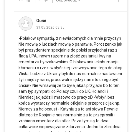
10
2
Gość
31.05.2026 08:35
-Polakow sympatią, z niewiadomych dla mnie przyczyn
Nie mowię o ludziach mowię o państwie. Poroszenko jak
był prezydentem specjalnie do polski przyjechał raz z
flagą UPA, innym razem na złość zasłaniali lwy na
cmentarzu Łyczakowskim. O blokowaniu ekshumacji i
kłamaniu o rzezi wołyńskiej i zrownywanie tego do akcji
Wisła. Ludzie z Ukrainy byli do nas normalnie nastawieni
żyli między nami, pracowali między nami to czego byś
chciał? Nie wmawiaj że to była jakaś przyjaźń bo to ten
sam typ sympatii co Polacy czuli do UK, Holandii i
Niemiec jak jeździli masowo do pracy xD -Wołyń bez
końca wystarczy normalnie oficjalnie przeprosić jak np.
Niemcy za holocaust - Katyniu za to ani słowa Pewnie
dlatego że Rosjanie nas normalnie za to przeprosili i
zrobiono cmentarz dla ofiar. Poza tym są to dwa
całkowicie niepowiązane zdarzenia. Jedno to zbrodnia