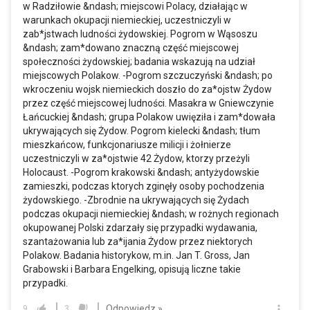
w Radziłowie &ndash; miejscowi Polacy, działając w
warunkach okupacji niemieckiej, uczestniczyli w
zab*jstwach ludności żydowskiej. Pogrom w Wąsoszu
&ndash; zam*dowano znaczną część miejscowej
społeczności żydowskiej; badania wskazują na udział
miejscowych Polakow. -Pogrom szczuczyński &ndash; po
wkroczeniu wojsk niemieckich doszło do za*ojstw Żydow
przez część miejscowej ludności. Masakra w Gniewczynie
Łańcuckiej &ndash; grupa Polakow uwięziła i zam*dowała
ukrywających się Żydow. Pogrom kielecki &ndash; tłum
mieszkańcow, funkcjonariusze milicji i żołnierze
uczestniczyli w za*ojstwie 42 Żydow, ktorzy przeżyli
Holocaust. -Pogrom krakowski &ndash; antyżydowskie
zamieszki, podczas ktorych zginęły osoby pochodzenia
żydowskiego. -Zbrodnie na ukrywających się Żydach
podczas okupacji niemieckiej &ndash; w rożnych regionach
okupowanej Polski zdarzały się przypadki wydawania,
szantażowania lub za*ijania Żydow przez niektorych
Polakow. Badania historykow,
m.in
. Jan T. Gross, Jan
Grabowski i Barbara Engelking, opisują liczne takie
przypadki.
Odpowiedz »
9
3