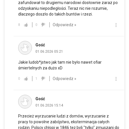
zafundował to drugiemu narodowi dosłownie zaraz po
odzyskaniu niepodległości. Teraz nic nie rozumie,
dlaczego doszło do takich buntów i rzezi.
Odpowiedz »
8
0
Gość
01.06.2026 05:21
Jakie ludob*jstwo jak tam nie było nawet ofiar
śmiertelnych za dużo xD
Odpowiedz »
0
1
Gość
01.06.2026 15:14
Przecież wyrzucanie ludzi z domów, wyrzucanie z
pracy to powolne zabójstwo, eksterminacja całych
rodzin. Polscy chłopi w 1846 też byli "tylko" zmuszani do