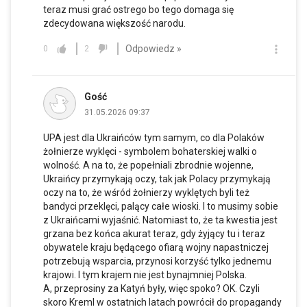
teraz musi grać ostrego bo tego domaga się
zdecydowana większość narodu.
Odpowiedz »
0
2
Gość
31.05.2026 09:37
UPA jest dla Ukraińców tym samym, co dla Polaków
żołnierze wyklęci - symbolem bohaterskiej walki o
wolność. A na to, że popełniali zbrodnie wojenne,
Ukraińcy przymykają oczy, tak jak Polacy przymykają
oczy na to, że wśród żołnierzy wyklętych byli też
bandyci przeklęci, palący całe wioski. I to musimy sobie
z Ukraińcami wyjaśnić. Natomiast to, że ta kwestia jest
grzana bez końca akurat teraz, gdy żyjący tu i teraz
obywatele kraju będącego ofiarą wojny napastniczej
potrzebują wsparcia, przynosi korzyść tylko jednemu
krajowi. I tym krajem nie jest bynajmniej Polska.
A, przeprosiny za Katyń były, więc spoko? OK. Czyli
skoro Kreml w ostatnich latach powrócił do propagandy