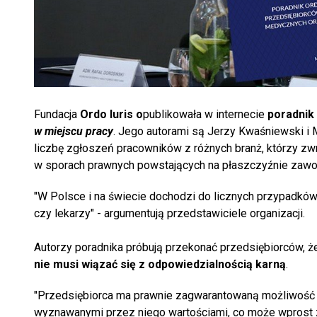
Fundacja
Ordo Iuris o
publikowała w internecie
poradnik
w miejscu pracy
. Jego autorami są Jerzy Kwaśniewski i
liczbę zgłoszeń pracowników z różnych branż, którzy zwr
w sporach prawnych powstających na płaszczyźnie zawo
"W Polsce i na świecie dochodzi do licznych przypadków
czy lekarzy" - argumentują przedstawiciele organizacji.
Autorzy poradnika próbują przekonać przedsiębiorców, ż
nie musi wiązać się z odpowiedzialnością karną
.
"Przedsiębiorca ma prawnie zagwarantowaną możliwość s
wyznawanymi przez niego wartościami, co może wprost z