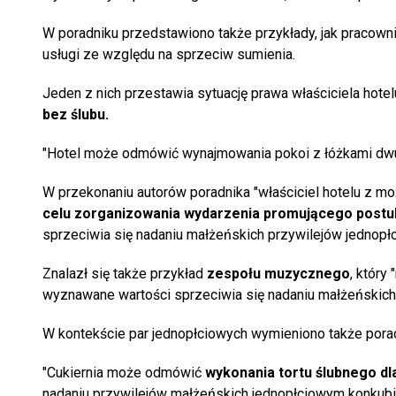
W poradniku przedstawiono także przykłady, jak praco
usługi ze względu na sprzeciw sumienia.
Jeden z nich przestawia sytuację prawa właściciela hotel
bez ślubu.
"Hotel może odmówić wynajmowania pokoi z łóżkami dwuo
W przekonaniu autorów poradnika "właściciel hotelu z m
celu zorganizowania wydarzenia promującego postul
sprzeciwia się nadaniu małżeńskich przywilejów jednop
Znalazł się także przykład
zespołu muzycznego
, który
wyznawane wartości sprzeciwia się nadaniu małżeńskich
W kontekście par jednopłciowych wymieniono także pora
"Cukiernia może odmówić
wykonania tortu ślubnego dla
nadaniu przywilejów małżeńskich jednopłciowym konkub