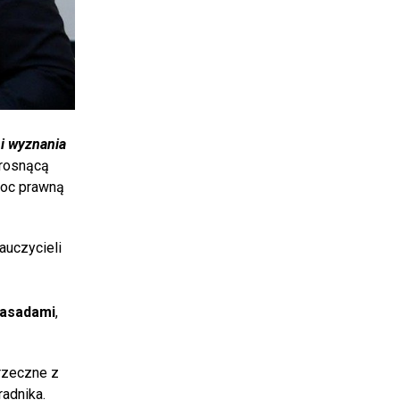
i wyznania
 rosnącą
omoc prawną
auczycieli
zasadami
,
rzeczne z
adnika.