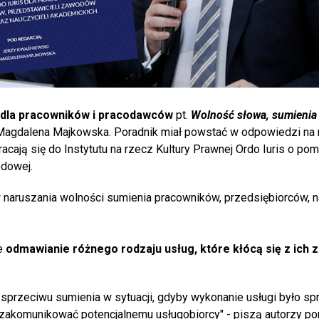
 dla pracowników i pracodawców
pt.
Wolność słowa, sumienia 
 Magdalena Majkowska. Poradnik miał powstać w odpowiedzi na
acają się do Instytutu na rzecz Kultury Prawnej Ordo Iuris o p
dowej.
 naruszania wolności sumienia pracowników, przedsiębiorców, n
e
odmawianie różnego rodzaju usług, które kłócą się z ich 
przeciwu sumienia w sytuacji, gdyby wykonanie usługi było sp
akomunikować potencjalnemu usługobiorcy" - piszą autorzy por