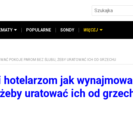
EMATY
POPULARNE
SONDY
WIĘCEJ
OWAĆ POKOJE PAROM BEZ ŚLUBU, ŻEBY URATOWAĆ ICH OD GRZECHU
zi hotelarzom jak wynajmow
 żeby uratować ich od grzec