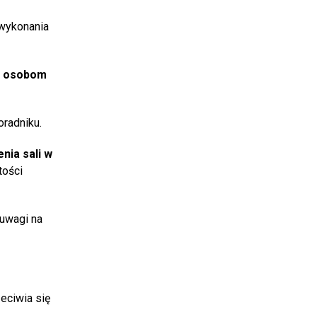
 wykonania
m osobom
oradniku.
nia sali w
tości
z uwagi na
eciwia się