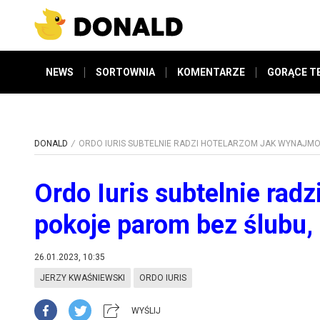
NEWS
SORTOWNIA
KOMENTARZE
GORĄCE T
DONALD
ORDO IURIS SUBTELNIE RADZI HOTELARZOM JAK WYNAJM
Ordo Iuris subtelnie rad
pokoje parom bez ślubu,
26.01.2023, 10:35
JERZY KWAŚNIEWSKI
ORDO IURIS
WYŚLIJ