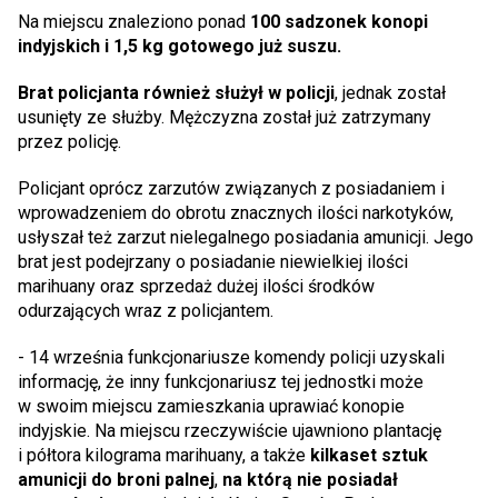
Na miejscu znaleziono ponad
100 sadzonek konopi
indyjskich i 1,5 kg gotowego już suszu.
Brat policjanta również służył w policji
, jednak został
usunięty ze służby. Mężczyzna został już zatrzymany
przez policję.
Policjant oprócz zarzutów związanych z posiadaniem i
wprowadzeniem do obrotu znacznych ilości narkotyków,
usłyszał też zarzut nielegalnego posiadania amunicji. Jego
brat jest podejrzany o posiadanie niewielkiej ilości
marihuany oraz sprzedaż dużej ilości środków
odurzających wraz z policjantem.
- 14 września funkcjonariusze komendy policji uzyskali
informację, że inny funkcjonariusz tej jednostki może
w swoim miejscu zamieszkania uprawiać konopie
indyjskie. Na miejscu rzeczywiście ujawniono plantację
i półtora kilograma marihuany, a także
kilkaset sztuk
amunicji do broni palnej
,
na którą nie posiadał