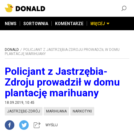
ZAŁÓŻ KONTO
©
2026
DONALD.PL
Wszelkie prawa zastrzeżone
NEWS
SORTOWNIA
KOMENTARZE
WIĘCEJ
DONALD
POLICJANT Z JASTRZĘBIA-ZDROJU PROWADZIŁ W DOMU
PLANTACJĘ MARIHUANY
Policjant z Jastrzębia-
Zdroju prowadził w domu
plantację marihuany
18.09.2019, 10:45
JASTRZĘBE-ZDRÓJ
MARIHUANA
NARKOTYKI
WYŚLIJ