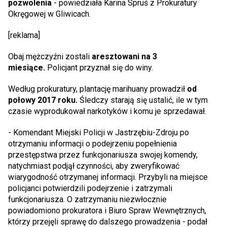
pozwolenia
- powiedziała Karina Spruś z Prokuratury
Okręgowej w Gliwicach.
[reklama]
Obaj mężczyźni zostali
aresztowani na 3
miesiące.
Policjant przyznał się do winy.
Według prokuratury, plantację marihuany prowadził
od
połowy 2017 roku.
Śledczy starają się ustalić, ile w tym
czasie wyprodukował narkotyków i komu je sprzedawał.
- Komendant Miejski Policji w Jastrzębiu-Zdroju po
otrzymaniu informacji o podejrzeniu popełnienia
przestępstwa przez funkcjonariusza swojej komendy,
natychmiast podjął czynności, aby zweryfikować
wiarygodność otrzymanej informacji. Przybyli na miejsce
policjanci potwierdzili podejrzenie i zatrzymali
funkcjonariusza. O zatrzymaniu niezwłocznie
powiadomiono prokuratora i Biuro Spraw Wewnętrznych,
którzy przejęli sprawę do dalszego prowadzenia - podał