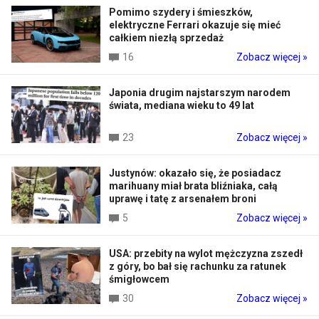
Pomimo szydery i śmieszków,
elektryczne Ferrari okazuje się mieć
całkiem niezłą sprzedaż
16
Zobacz więcej »
Japonia drugim najstarszym narodem
świata, mediana wieku to 49 lat
23
Zobacz więcej »
Justynów: okazało się, że posiadacz
marihuany miał brata bliźniaka, całą
uprawę i tatę z arsenałem broni
5
Zobacz więcej »
USA: przebity na wylot mężczyzna zszedł
z góry, bo bał się rachunku za ratunek
śmigłowcem
30
Zobacz więcej »