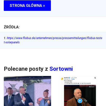
STRONA GŁÓWNA »
ŹRÓDŁA:
1
.
https://www.flixbus.de/unternehmen/presse/pressemitteilungen/flixbus-teste
t-solarpanels
Polecane posty z
Sortowni