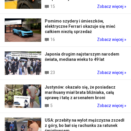
15
Zobacz więcej »
Pomimo szydery i śmieszków,
elektryczne Ferrari okazuje się mieć
całkiem niezłą sprzedaż
16
Zobacz więcej »
Japonia drugim najstarszym narodem
świata, mediana wieku to 49 lat
23
Zobacz więcej »
Justynów: okazało się, że posiadacz
marihuany miał brata bliźniaka, całą
uprawę i tatę z arsenałem broni
5
Zobacz więcej »
USA: przebity na wylot mężczyzna zszedł
z góry, bo bał się rachunku za ratunek
śmigłowcem