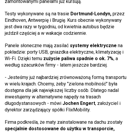
zamontowanymi panelami już kursują.
Testy wykonywane są na trasie
Dortmund-Londyn,
przez
Eindhoven, Antwerpię i Brugię. Kurs obecnie wykonywany
jest dwa razy w tygodniu, od kwietnia autobus będzie
jeździł częściej a w wakacje codziennie.
Panele słoneczne mają zasilać
systemy elektryczne
na
pokładzie: porty USB, gniazdka elektryczne, klimatyzację i
Wi-Fi. Dzięki temu
zużycie paliwa spadnie o ok. 7%
, a
według szacunków firmy - latem jeszcze bardziej.
- Jesteśmy już najbardziej zrównoważoną formą transportu
w wielu krajach. Chcemy, żeby "zielona mobilność" była
dostępna dla jak największej liczby osób. Dlatego nadal
inwestujemy w alternatywne napędy na trasach
długodystansowych - mówi
Jochen Engert
, założyciel i
dyrektor zarządzający spółki FlixMobility.
Firma podkreśla, że maty zainstalowane na dachu zostały
specjalnie dostosowane do użytku w transporcie,