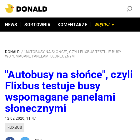
ZAŁÓŻ KONTO
©
2026
DONALD.PL
Wszelkie prawa zastrzeżone
NEWS
SORTOWNIA
KOMENTARZE
WIĘCEJ
DONALD
"AUTOBUSY NA SŁOŃCE", CZYLI FLIXBUS TESTUJE BUSY
WSPOMAGANE PANELAMI SŁONECZNYMI
"Autobusy na słońce", czyli
Flixbus testuje busy
wspomagane panelami
słonecznymi
12.02.2020, 11:47
FLIXBUS