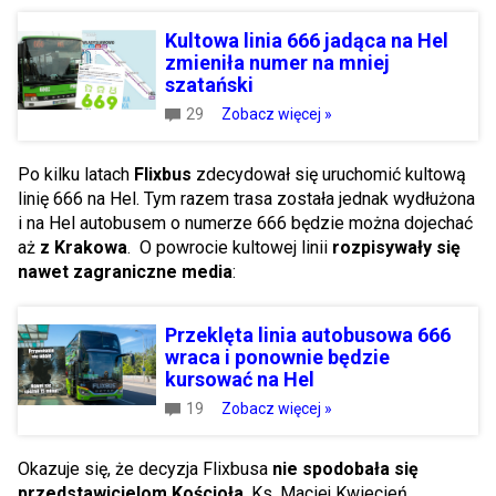
Kultowa linia 666 jadąca na Hel
zmieniła numer na mniej
szatański
29
Zobacz więcej »
Po kilku latach
Flixbus
zdecydował się uruchomić kultową
linię 666 na Hel. Tym razem trasa została jednak wydłużona
i na Hel autobusem o numerze 666 będzie można dojechać
aż
z Krakowa
. O powrocie kultowej linii
rozpisywały się
nawet zagraniczne media
:
Przeklęta linia autobusowa 666
wraca i ponownie będzie
kursować na Hel
19
Zobacz więcej »
Okazuje się, że decyzja Flixbusa
nie spodobała się
przedstawicielom Kościoła
. Ks. Maciej Kwiecień,