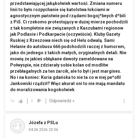
przedstawiającej jakąkolwiek wartość. Zmiana numeru
linii to było rozpychanie się katolstwa łokciami w
agnostycznym państwie pod rządami bogoj*bnych d*bili
z PiS. Ci rzekomo protestujący w dużej mierze pochodzili
z tak kompletnie nie związanych z Kaszubami regionow
jak Podlasie i Podkarpacie (oczywiście). Kluby Gazety
Ruskiej z Rzeszowa niech się od Helu odwalą. Sami
Helanie do autobusu 666 podchodzili raczej z humorem,
jako do jednego z takich małych, oryginalnych detali. Nie
mowię że jakieś obłąkane dewoty zameldowane na
Połwyspie, nie zdzierały sobie kolan od modlitw
przebłagalnych za ten żarcik, ale to był i jest margines.
No i na koniec: Kuria gdańska to nie ta co w niej pe*ofil
Jankowski rządził? Więc akurat oni to nie mają mandatu
do moralizowania kogokolwiek
Odpowiedz »
16
0
Józefa z PSLu
04.06.2026 20:56