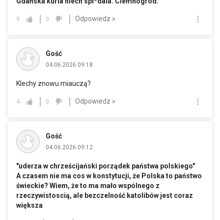
Gdańska kuria niech spi*dala. Ciemnogrod.
Odpowiedz »
9
0
Gość
04.06.2026 09:18
Klechy znowu miauczą?
Odpowiedz »
4
0
Gość
04.06.2026 09:12
"uderza w chrześcijański porządek państwa polskiego"
A czasem nie ma cos w konstytucji, że Polska to państwo
świeckie? Wiem, że to ma mało wspólnego z
rzeczywistoscią, ale bezczelność katolibów jest coraz
większa