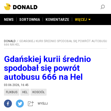
ZAŁÓŻ KONTO
©
2026
DONALD.PL
Wszelkie prawa zastrzeżone
NEWS
SORTOWNIA
KOMENTARZE
WIĘCEJ
DONALD
GDAŃSKIEJ KURII ŚREDNIO SPODOBAŁ SIĘ POWRÓT AUTOBUSU
666 NA HEL
Gdańskiej kurii średnio
spodobał się powrót
autobusu 666 na Hel
03.06.2026, 16:45
FLIXBUS
HEL
KOSCIÓŁ
WYŚLIJ