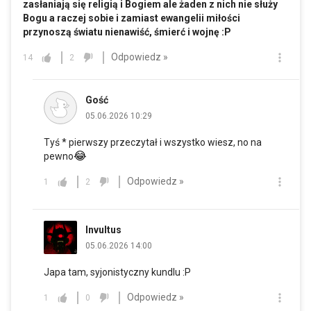
zasłaniają się religią i Bogiem ale żaden z nich nie służy
Bogu a raczej sobie i zamiast ewangelii miłości
przynoszą światu nienawiść, śmierć i wojnę :P
Odpowiedz »
14
2
Gość
05.06.2026 10:29
Tyś * pierwszy przeczytał i wszystko wiesz, no na
😂
pewno
Odpowiedz »
1
2
Invultus
05.06.2026 14:00
Japa tam, syjonistyczny kundlu :P
Odpowiedz »
1
0