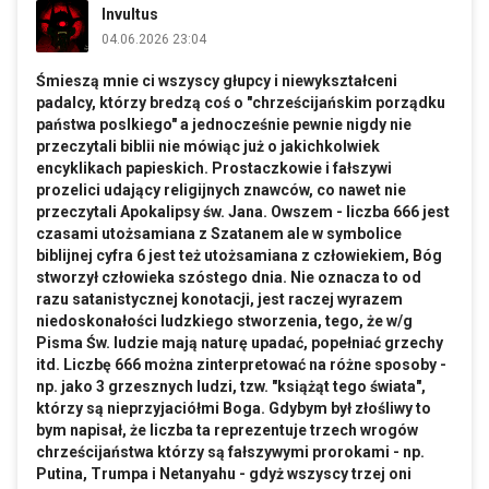
Invultus
04.06.2026 23:04
Śmieszą mnie ci wszyscy głupcy i niewykształceni
padalcy, którzy bredzą coś o "chrześcijańskim porządku
państwa poslkiego" a jednocześnie pewnie nigdy nie
przeczytali biblii nie mówiąc już o jakichkolwiek
encyklikach papieskich. Prostaczkowie i fałszywi
prozelici udający religijnych znawców, co nawet nie
przeczytali Apokalipsy św. Jana. Owszem - liczba 666 jest
czasami utożsamiana z Szatanem ale w symbolice
biblijnej cyfra 6 jest też utożsamiana z człowiekiem, Bóg
stworzył człowieka szóstego dnia. Nie oznacza to od
razu satanistycznej konotacji, jest raczej wyrazem
niedoskonałości ludzkiego stworzenia, tego, że w/g
Pisma Św. ludzie mają naturę upadać, popełniać grzechy
itd. Liczbę 666 można zinterpretować na różne sposoby -
np. jako 3 grzesznych ludzi, tzw. "książąt tego świata",
którzy są nieprzyjaciółmi Boga. Gdybym był złośliwy to
bym napisał, że liczba ta reprezentuje trzech wrogów
chrześcijaństwa którzy są fałszywymi prorokami - np.
Putina, Trumpa i Netanyahu - gdyż wszyscy trzej oni