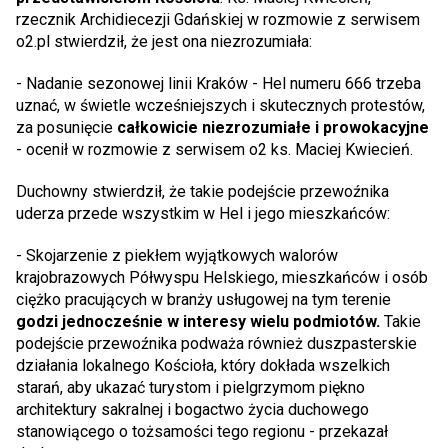
rzecznik Archidiecezji Gdańskiej w rozmowie z serwisem
o2.pl stwierdził, że jest ona niezrozumiała:
- Nadanie sezonowej linii Kraków - Hel numeru 666 trzeba
uznać, w świetle wcześniejszych i skutecznych protestów,
za posunięcie
całkowicie niezrozumiałe i prowokacyjne
- ocenił w rozmowie z serwisem o2 ks. Maciej Kwiecień.
Duchowny stwierdził, że takie podejście przewoźnika
uderza przede wszystkim w Hel i jego mieszkańców:
- Skojarzenie z piekłem wyjątkowych walorów
krajobrazowych Półwyspu Helskiego, mieszkańców i osób
ciężko pracujących w branży usługowej na tym terenie
godzi jednocześnie w interesy wielu podmiotów.
Takie
podejście przewoźnika podważa również duszpasterskie
działania lokalnego Kościoła, który dokłada wszelkich
starań, aby ukazać turystom i pielgrzymom piękno
architektury sakralnej i bogactwo życia duchowego
stanowiącego o tożsamości tego regionu - przekazał