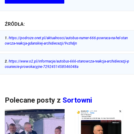
ŹRÓDŁA:
1
.
https://podroze.onet.pl/aktualnosci/autobus-numer-666-powraca-na-hel-stan
owcza-reakcja-gdanskiej-archidiecezji/9vzhdjn
2
.
https://www.o2.pl/informacje/autobus-666-stanowcza-reakcja-archidiecezji-p
osuniecie-prowokacyjne-7292451458546048a
Polecane posty z
Sortowni