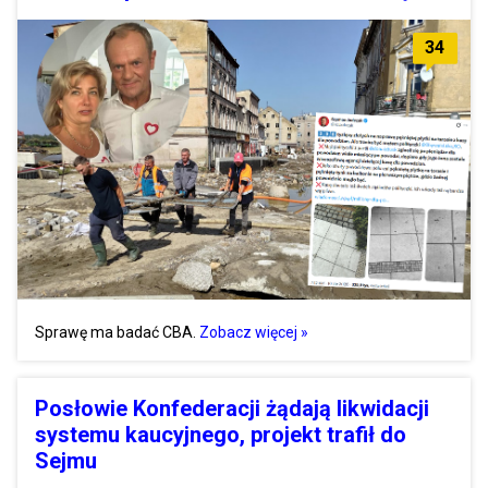
34
Sprawę ma badać CBA.
Zobacz więcej »
Posłowie Konfederacji żądają likwidacji
systemu kaucyjnego, projekt trafił do
Sejmu