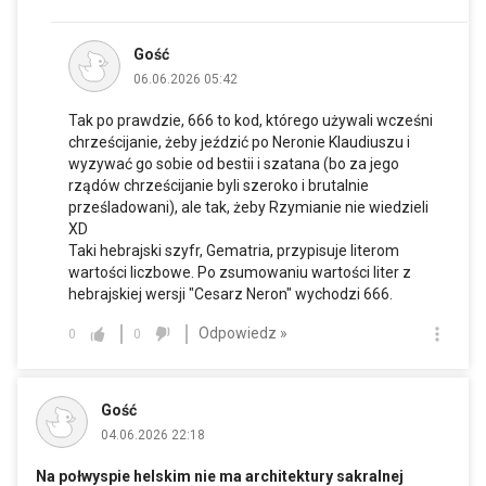
Gość
06.06.2026 05:42
Tak po prawdzie, 666 to kod, którego używali wcześni
chrześcijanie, żeby jeździć po Neronie Klaudiuszu i
wyzywać go sobie od bestii i szatana (bo za jego
rządów chrześcijanie byli szeroko i brutalnie
prześladowani), ale tak, żeby Rzymianie nie wiedzieli
XD
Taki hebrajski szyfr, Gematria, przypisuje literom
wartości liczbowe. Po zsumowaniu wartości liter z
hebrajskiej wersji "Cesarz Neron" wychodzi 666.
Odpowiedz »
0
0
Gość
04.06.2026 22:18
Na połwyspie helskim nie ma architektury sakralnej