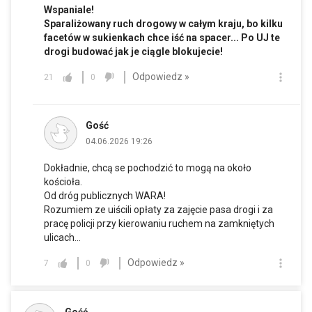
Wspaniale!
Sparaliżowany ruch drogowy w całym kraju, bo kilku
facetów w sukienkach chce iść na spacer... Po UJ te
drogi budować jak je ciągle blokujecie!
Odpowiedz »
21
0
Gość
04.06.2026 19:26
Dokładnie, chcą se pochodzić to mogą na około
kościoła.
Od dróg publicznych WARA!
Rozumiem ze uiścili opłaty za zajęcie pasa drogi i za
pracę policji przy kierowaniu ruchem na zamkniętych
ulicach...
Odpowiedz »
7
0