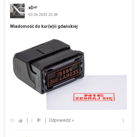
xDˣᴰ
03.06.2026 20:49
Wiadomość do kur(w)ii gdańskiej
Odpowiedz »
23
2