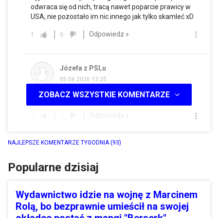
odwraca się od nich, tracą nawet poparcie prawicy w
USA, nie pozostało im nic innego jak tylko skamleć xD
Odpowiedz »
1
0
Józefa z PSLu
05.06.2026 13:25
ZOBACZ WSZYSTKIE KOMENTARZE
St0lec st0lec
Odpowiedz »
0
0
NAJLEPSZE KOMENTARZE TYGODNIA
(93)
Popularne dzisiaj
Wydawnictwo idzie na wojnę z Marcinem
Rolą, bo bezprawnie umieścił na swojej
okładce postać z mangi "Berserk"