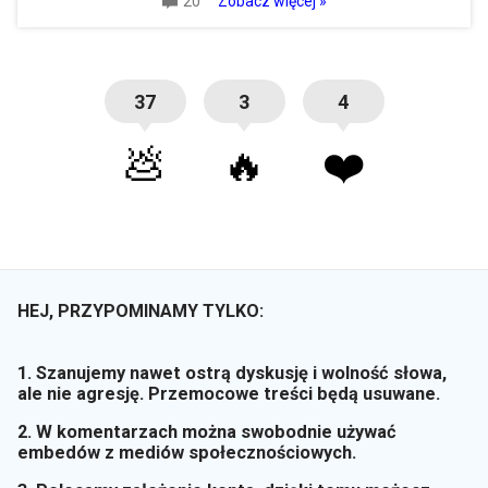
20
Zobacz więcej »
37
3
4
💩
🔥
❤️
HEJ, PRZYPOMINAMY TYLKO:
1. Szanujemy nawet ostrą dyskusję i wolność słowa,
ale nie agresję. Przemocowe treści będą usuwane.
2. W komentarzach można swobodnie używać
embedów z mediów społecznościowych.