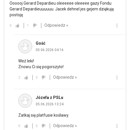
Oooooj Gerard Depardieu oleeeeee oleeeee gazy Fondu
Gerard Depardieuuuuuu. Jacek dehnel jes gejem dziękuję
postoję
Odpowiedz »
0
1
Gość
05.06.2026 04:16
Weź leki!
Znowu Ci się pogorszyło!
Odpowiedz »
2
0
Józefa z PSLu
05.06.2026 13:24
Zatkaj się platfusie koślawy.
Odpowiedz »
0
0