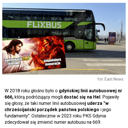
fot. East News
W 2018 roku głośno było o
gdyńskiej linii autobusowej nr
666,
którą podróżujący mogl
i dostać się na Hel
. Pojawiły
się głosy, że taki numer linii autobusowe
j uderza "w
chrześcijański porządek państwa polskiego
i jego
fundamenty". Ostatecznie w 2023 roku PKS Gdynia
zdecydował się zmienić numer autobusu na 669.