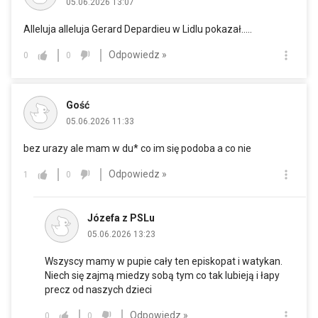
05.06.2026 13:07
Alleluja alleluja Gerard Depardieu w Lidlu pokazał.....
Odpowiedz »
0
0
Gość
05.06.2026 11:33
bez urazy ale mam w du* co im się podoba a co nie
Odpowiedz »
1
0
Józefa z PSLu
05.06.2026 13:23
Wszyscy mamy w pupie cały ten episkopat i watykan.
Niech się zajmą miedzy sobą tym co tak lubieją i łapy
precz od naszych dzieci
Odpowiedz »
0
0