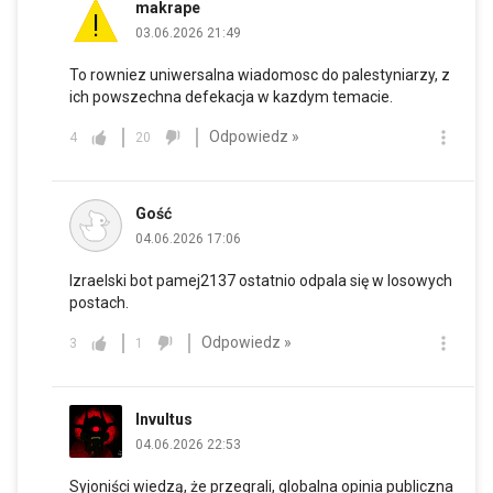
makrape
03.06.2026 21:49
To rowniez uniwersalna wiadomosc do palestyniarzy, z
ich powszechna defekacja w kazdym temacie.
Odpowiedz »
4
20
Gość
04.06.2026 17:06
Izraelski bot pamej2137 ostatnio odpala się w losowych
postach.
Odpowiedz »
3
1
Invultus
04.06.2026 22:53
Syjoniści wiedzą, że przegrali, globalna opinia publiczna