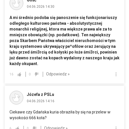
Gość
04.06.2026 14:30
A mi średnio podoba się panoszenie się funkcjonariuszy
odległego kulturowo państwa - absolutystycznej
monarchii religijnej, ktora ma większe prawa ale za to
mniejsze obowiązki (np. podatkowe). Ten największy
poza Skarbem Państwa właściciel nieruchomości w tym
kraju systemowo ukrywający pe*ofilow oraz żerujący na
lęku przed śmi3rcią od kołyski po łoże śmi3rci, powinien
już dawno zostać na kopach wydalony z naszego kraju jak
każdy okupant.
Odpowiedz »
16
0
Józefa z PSLu
04.06.2026 14:16
Ciekawe czy Gdańska kuria obraziła by się na przelew w
wysokości 666 koła?
Odpowiedz »
6
0