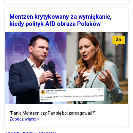
Mentzen krytykowany za wymiękanie,
kiedy polityk AfD obraża Polaków
35
"Panie Mentzen czy Pan się boi zareagować?".
Zobacz więcej »