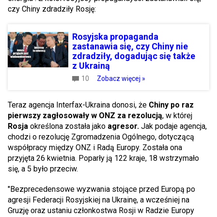
czy Chiny zdradziły Rosję:
Rosyjska propaganda
zastanawia się, czy Chiny nie
zdradziły, dogadując się także
z Ukrainą
10
Zobacz więcej »
Teraz agencja Interfax-Ukraina donosi, że
Chiny po raz
pierwszy zagłosowały w ONZ za rezolucją
, w której
Rosja
określona została jako
agresor.
Jak podaje agencja,
chodzi o rezolucję Zgromadzenia Ogólnego, dotyczącą
współpracy między ONZ i Radą Europy. Została ona
przyjęta 26 kwietnia. Poparły ją 122 kraje, 18 wstrzymało
się, a 5 było przeciw.
"Bezprecedensowe wyzwania stojące przed Europą po
agresji Federacji Rosyjskiej na Ukrainę, a wcześniej na
Gruzję oraz ustaniu członkostwa Rosji w Radzie Europy