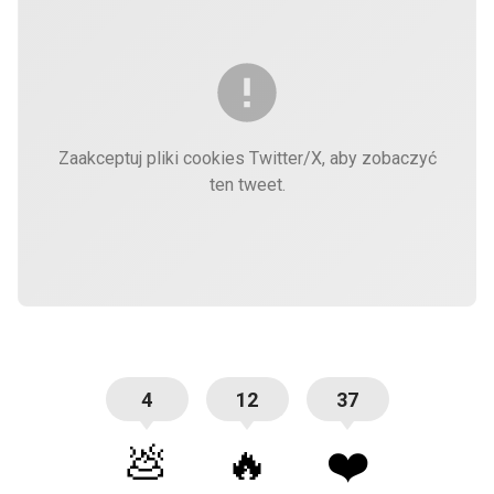
Zaakceptuj pliki cookies Twitter/X, aby zobaczyć
ten tweet.
4
12
37
💩
🔥
❤️