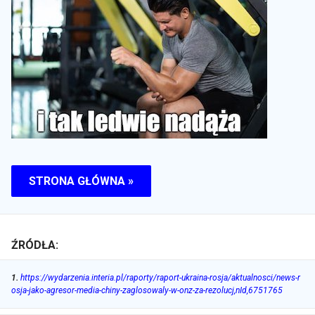
STRONA GŁÓWNA »
ŹRÓDŁA:
1
.
https://wydarzenia.interia.pl/raporty/raport-ukraina-rosja/aktualnosci/news-r
osja-jako-agresor-media-chiny-zaglosowaly-w-onz-za-rezolucj,nId,6751765