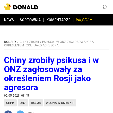
ZAŁÓŻ KONTO
©
2026
DONALD.PL
Wszelkie prawa zastrzeżone
NEWS
SORTOWNIA
KOMENTARZE
WIĘCEJ
DONALD
CHINY ZROBIŁY PSIKUSA I W ONZ ZAGŁOSOWAŁY ZA
OKREŚLENIEM ROSJI JAKO AGRESORA
Chiny zrobiły psikusa i w
ONZ zagłosowały za
określeniem Rosji jako
agresora
02.05.2023, 08:45
CHINY
ONZ
ROSJA
WOJNA W UKRAINIE