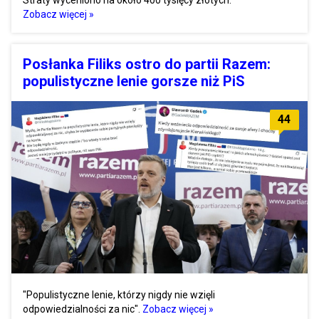
Zobacz więcej »
Posłanka Filiks ostro do partii Razem:
populistyczne lenie gorsze niż PiS
44
"Populistyczne lenie, którzy nigdy nie wzięli
odpowiedzialności za nic".
Zobacz więcej »