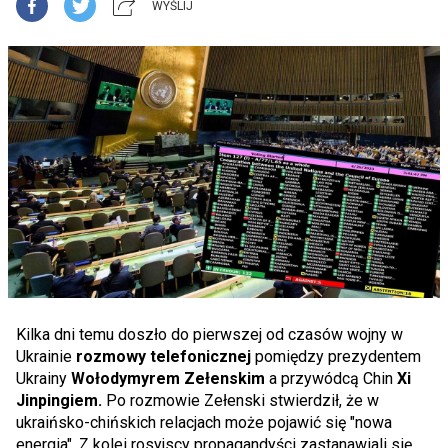
WYŚLIJ
Kilka dni temu doszło do pierwszej od czasów wojny w
Ukrainie
rozmowy telefonicznej
pomiędzy prezydentem
Ukrainy
Wołodymyrem Zełenskim
a przywódcą Chin
Xi
Jinpingiem.
Po rozmowie Zełenski stwierdził, że w
ukraińsko-chińskich relacjach może pojawić się "nowa
energia". Z kolei rosyjscy propagandyści zastanawiali się,