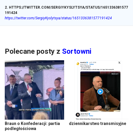
2
.
HTTPS://TWITTER.COM/SERGIYKYSLYTSYA/STATUS/1651336381577
191424
https://twitter.com/SergiyKyslytsya/status/1651336381577191424
Polecane posty z
Sortowni
Braun o Konfederacji: partia
dziennikarstwo transmisyjne
podległościowa