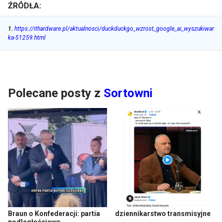
ŹRÓDŁA:
1
.
https://ithardware.pl/aktualnosci/duckduckgo_wzrost_google_ai_wyszukiwar
ka-51259.html
Polecane posty z
Sortowni
Braun o Konfederacji: partia
dziennikarstwo transmisyjne
podległościowa