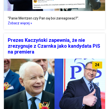
"Panie Mentzen czy Pan się boi zareagować?".
Zobacz więcej »
Prezes Kaczyński zapewnia, że nie
zrezygnuje z Czarnka jako kandydata PiS
na premiera
24