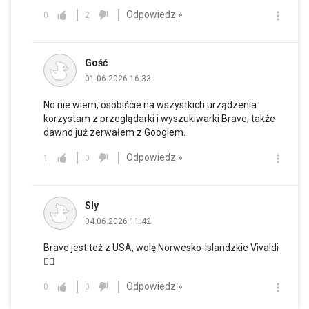
Odpowiedz »
0
2
Gość
01.06.2026 16:33
No nie wiem, osobiście na wszystkich urządzenia
korzystam z przeglądarki i wyszukiwarki Brave, także
dawno już zerwałem z Googlem.
Odpowiedz »
1
0
Sly
04.06.2026 11:42
Brave jest też z USA, wolę Norwesko-Islandzkie Vivaldi
🤷‍♂️
Odpowiedz »
0
0