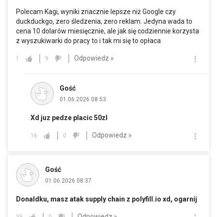
Polecam Kagi, wyniki znacznie lepsze niż Google czy
duckduckgo, zero śledzenia, zero reklam. Jedyna wada to
cena 10 dolarów miesięcznie, ale jak się codziennie korzysta
z wyszukiwarki do pracy to i tak mi się to opłaca
Odpowiedz »
1
9
Gość
01.06.2026 08:53
Xd juz pedze placic 50zl
Odpowiedz »
16
0
Gość
01.06.2026 08:37
Donaldku, masz atak supply chain z
polyfill.io
xd, ogarnij
Odpowiedz »
35
0