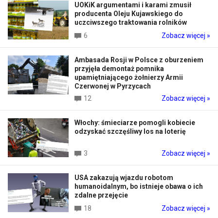
UOKiK argumentami i karami zmusił
producenta Oleju Kujawskiego do
uczciwszego traktowania rolników
6
Zobacz więcej »
Ambasada Rosji w Polsce z oburzeniem
przyjęła demontaż pomnika
upamiętniającego żołnierzy Armii
Czerwonej w Pyrzycach
12
Zobacz więcej »
Włochy: śmieciarze pomogli kobiecie
odzyskać szczęśliwy los na loterię
3
Zobacz więcej »
USA zakazują wjazdu robotom
humanoidalnym, bo istnieje obawa o ich
zdalne przejęcie
18
Zobacz więcej »