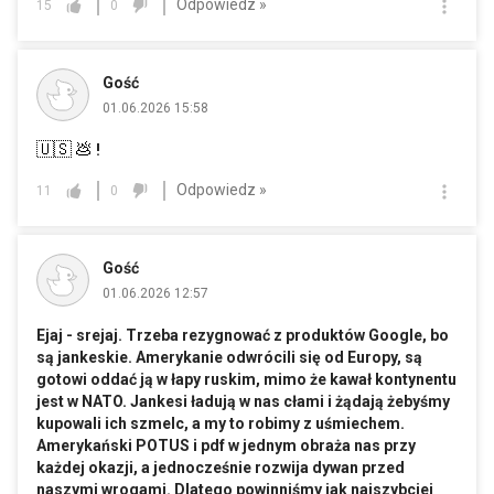
Odpowiedz »
15
0
Gość
01.06.2026 15:58
🇺🇸
💩
!
Odpowiedz »
11
0
Gość
01.06.2026 12:57
Ejaj - srejaj. Trzeba rezygnować z produktów Google, bo
są jankeskie. Amerykanie odwrócili się od Europy, są
gotowi oddać ją w łapy ruskim, mimo że kawał kontynentu
jest w NATO. Jankesi ładują w nas cłami i żądają żebyśmy
kupowali ich szmelc, a my to robimy z uśmiechem.
Amerykański POTUS i pdf w jednym obraża nas przy
każdej okazji, a jednocześnie rozwija dywan przed
naszymi wrogami. Dlatego powinniśmy jak najszybciej