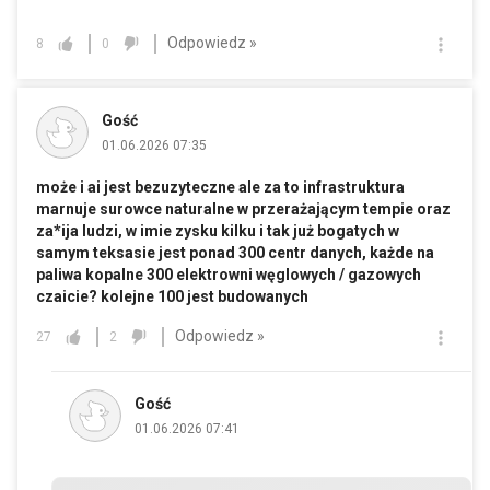
Odpowiedz »
8
0
Gość
01.06.2026 07:35
może i ai jest bezuzyteczne ale za to infrastruktura
marnuje surowce naturalne w przerażającym tempie oraz
za*ija ludzi, w imie zysku kilku i tak już bogatych w
samym teksasie jest ponad 300 centr danych, każde na
paliwa kopalne 300 elektrowni węglowych / gazowych
czaicie? kolejne 100 jest budowanych
Odpowiedz »
27
2
Gość
01.06.2026 07:41