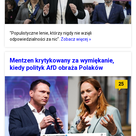
"Populistyczne lenie, którzy nigdy nie wzięli
odpowiedzialności za nic".
Zobacz więcej »
Mentzen krytykowany za wymiękanie,
kiedy polityk AfD obraża Polaków
25