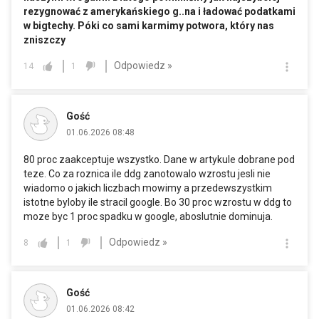
rezygnować z amerykańskiego g..na i ładować podatkami
w bigtechy. Póki co sami karmimy potwora, który nas
zniszczy
Odpowiedz »
14
1
Gość
01.06.2026 08:48
80 proc zaakceptuje wszystko. Dane w artykule dobrane pod
teze. Co za roznica ile ddg zanotowalo wzrostu jesli nie
wiadomo o jakich liczbach mowimy a przedewszystkim
istotne byloby ile stracil google. Bo 30 proc wzrostu w ddg to
moze byc 1 proc spadku w google, aboslutnie dominuja.
Odpowiedz »
8
1
Gość
01.06.2026 08:42