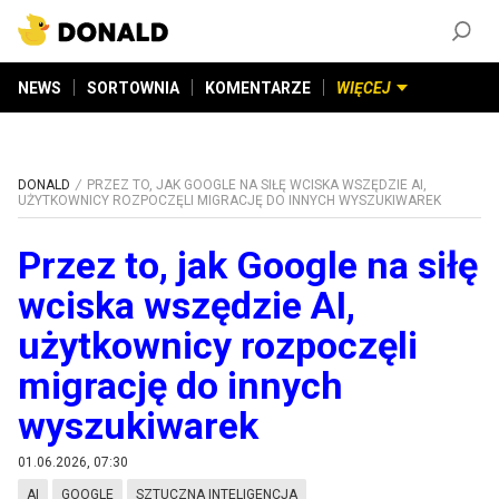
ZAŁÓŻ KONTO
©
2026
DONALD.PL
Wszelkie prawa zastrzeżone
NEWS
SORTOWNIA
KOMENTARZE
WIĘCEJ
DONALD
PRZEZ TO, JAK GOOGLE NA SIŁĘ WCISKA WSZĘDZIE AI,
UŻYTKOWNICY ROZPOCZĘLI MIGRACJĘ DO INNYCH WYSZUKIWAREK
Przez to, jak Google na siłę
wciska wszędzie AI,
użytkownicy rozpoczęli
migrację do innych
wyszukiwarek
01.06.2026, 07:30
AI
GOOGLE
SZTUCZNA INTELIGENCJA