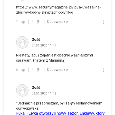
https:// www. securitymagazine. pl/ pl/a/uwazaj-na-
zlosliwy-kod-w-skryptach-polyfill-io
Odpowiedz »
7
0
Gość
01.06.2026 11:41
Niestety, jacuś zajęty jest obecnie ważniejszymi
sprawami (flirtem z Marianną)
Odpowiedz »
5
0
Gość
02.06.2026 11:42
^Jednak nie przepraszam, był zajęty reklamowaniem
gunwopiwska
Fukaj i Livka otworzyli nowy sezon Enklawy, który