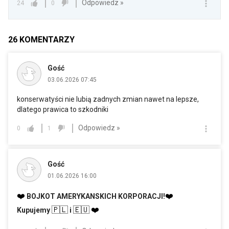
Odpowiedz »
24
0
26
KOMENTARZY
Gość
03.06.2026 07:45
konserwatyści nie lubią zadnych zmian nawet na lepsze,
dlatego prawica to szkodniki
Odpowiedz »
0
1
Gość
01.06.2026 16:00
❤️
❤️
BOJKOT AMERYKANSKICH KORPORACJI!
🇵🇱
🇪🇺
❤️
Kupujemy
i