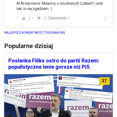
AI AI nierówne. Mówimy o cloudowych LLMach? Jeśli
tak, to się zgadzam. :)
Odpowiedz »
1
0
NAJLEPSZE KOMENTARZE TYGODNIA
(90)
Popularne dzisiaj
Posłanka Filiks ostro do partii Razem:
populistyczne lenie gorsze niż PiS
37