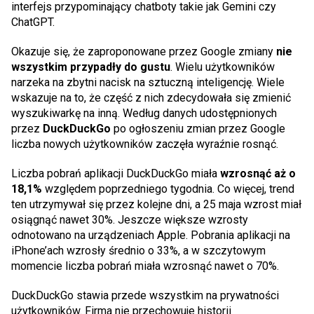
interfejs przypominający chatboty takie jak Gemini czy
ChatGPT.
Okazuje się, że zaproponowane przez Google zmiany
nie
wszystkim przypadły do gustu
. Wielu użytkowników
narzeka na zbytni nacisk na sztuczną inteligencję. Wiele
wskazuje na to, że część z nich zdecydowała się zmienić
wyszukiwarkę na inną. Według danych udostępnionych
przez
DuckDuckGo
po ogłoszeniu zmian przez Google
liczba nowych użytkowników zaczęła wyraźnie rosnąć.
Liczba pobrań aplikacji DuckDuckGo miała
wzrosnąć aż o
18,1%
względem poprzedniego tygodnia. Co więcej, trend
ten utrzymywał się przez kolejne dni, a 25 maja wzrost miał
osiągnąć nawet 30%. Jeszcze większe wzrosty
odnotowano na urządzeniach Apple. Pobrania aplikacji na
iPhone’ach wzrosły średnio o 33%, a w szczytowym
momencie liczba pobrań miała wzrosnąć nawet o 70%.
DuckDuckGo stawia przede wszystkim na prywatności
użytkowników. Firma nie przechowuje historii