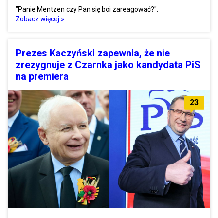
"Panie Mentzen czy Pan się boi zareagować?".
Zobacz więcej »
Prezes Kaczyński zapewnia, że nie
zrezygnuje z Czarnka jako kandydata PiS
na premiera
23