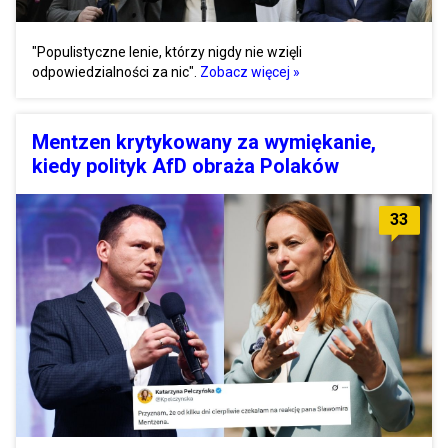
"Populistyczne lenie, którzy nigdy nie wzięli
odpowiedzialności za nic".
Zobacz więcej »
Mentzen krytykowany za wymiękanie,
kiedy polityk AfD obraża Polaków
33