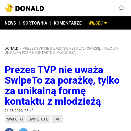
ZAŁÓŻ KONTO
©
2026
DONALD.PL
Wszelkie prawa zastrzeżone
NEWS
SORTOWNIA
KOMENTARZE
WIĘCEJ
DONALD
PREZES TVP NIE UWAŻA SWIPETO ZA PORAŻKĘ, TYLKO ZA
UNIKALNĄ FORMĘ KONTAKTU Z MŁODZIEŻĄ
Prezes TVP nie uważa
SwipeTo za porażkę, tylko
za unikalną formę
kontaktu z młodzieżą
21.08.2023, 08:40
SWIPE TO
SWIPETO.PL
TVP