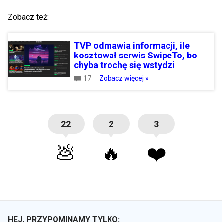
Zobacz też:
TVP odmawia informacji, ile
kosztował serwis SwipeTo, bo
chyba trochę się wstydzi
17
Zobacz więcej »
22
2
3
💩
🔥
❤️
HEJ, PRZYPOMINAMY TYLKO: