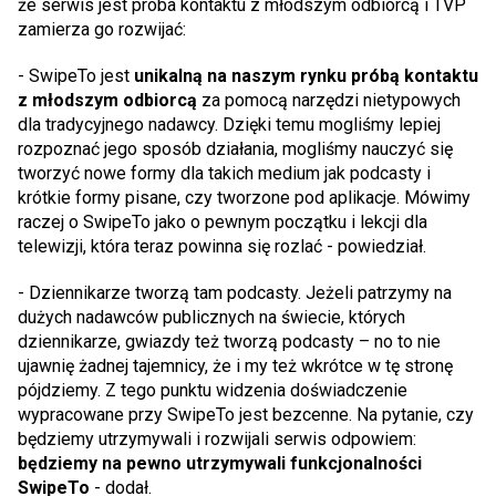
że serwis jest próba kontaktu z młodszym odbiorcą i TVP
zamierza go rozwijać:
- SwipeTo jest
unikalną na naszym rynku próbą kontaktu
z młodszym odbiorcą
za pomocą narzędzi nietypowych
dla tradycyjnego nadawcy. Dzięki temu mogliśmy lepiej
rozpoznać jego sposób działania, mogliśmy nauczyć się
tworzyć nowe formy dla takich medium jak podcasty i
krótkie formy pisane, czy tworzone pod aplikacje. Mówimy
raczej o SwipeTo jako o pewnym początku i lekcji dla
telewizji, która teraz powinna się rozlać - powiedział.
- Dziennikarze tworzą tam podcasty. Jeżeli patrzymy na
dużych nadawców publicznych na świecie, których
dziennikarze, gwiazdy też tworzą podcasty – no to nie
ujawnię żadnej tajemnicy, że i my też wkrótce w tę stronę
pójdziemy. Z tego punktu widzenia doświadczenie
wypracowane przy SwipeTo jest bezcenne. Na pytanie, czy
będziemy utrzymywali i rozwijali serwis odpowiem:
będziemy na pewno utrzymywali funkcjonalności
SwipeTo
- dodał.