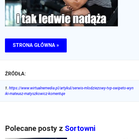
STRONA GŁÓWNA »
ŹRÓDŁA:
1
.
https://www.wirtualnemedia.pl/artykul/serwis-mlodziezowy-tvp-swipeto-wyn
iki-mateusz-matyszkowicz-komentuje
Polecane posty z
Sortowni