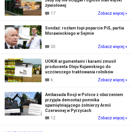
żeby się nie ociągał i ogłosił stan klęski
żywiołowej
17
Zobacz więcej »
Sondaż: rozłam topi poparcie PiS, partia
Morawieckiego w Sejmie
50
Zobacz więcej »
UOKiK argumentami i karami zmusił
producenta Oleju Kujawskiego do
uczciwszego traktowania rolników
6
Zobacz więcej »
Ambasada Rosji w Polsce z oburzeniem
przyjęła demontaż pomnika
upamiętniającego żołnierzy Armii
Czerwonej w Pyrzycach
12
Zobacz więcej »