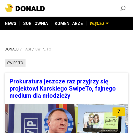
ZAŁÓŻ KONTO
©
2026
DONALD.PL
Wszelkie prawa zastrzeżone
NEWS
SORTOWNIA
KOMENTARZE
WIĘCEJ
DONALD
TAGI
SWIPE TO
SWIPE TO
Prokuratura jeszcze raz przyjrzy się
projektowi Kurskiego SwipeTo, fajnego
medium dla młodzieży
7