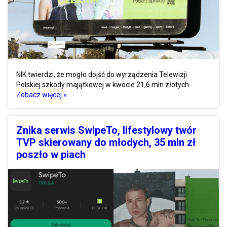
NIK twierdzi, że mogło dojść do wyrządzenia Telewizji
Polskiej szkody majątkowej w kwocie 21,6 mln złotych.
Zobacz więcej »
Znika serwis SwipeTo, lifestylowy twór
TVP skierowany do młodych, 35 mln zł
poszło w piach