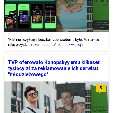
"Nikt nie liczył się z kosztami, bo wiadomo było, że i tak co
roku przyjdzie rekompensata".
Zobacz więcej »
TVP oferowało Konopskyy'emu kilkaset
tysięcy zł za reklamowanie ich serwisu
"młodzieżowego"
5