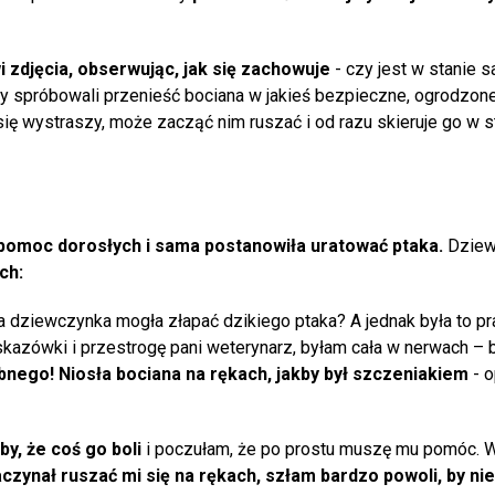
 zdjęcia, obserwując, jak się zachowuje
- czy jest w stanie 
my spróbowali przenieść bociana w jakieś bezpieczne, ogrodzone
 się wystraszy, może zacząć nim ruszać i od razu skieruje go w 
 pomoc dorosłych i sama postanowiła uratować ptaka.
Dziew
ch:
nia dziewczynka mogła złapać dzikiego ptaka? A jednak była to p
azówki i przestrogę pani weterynarz, byłam cała w nerwach – b
nego! Niosła bociana na rękach, jakby był szczeniakiem
- 
by, że coś go boli
i poczułam, że po prostu muszę mu pomóc. W
czynał ruszać mi się na rękach, szłam bardzo powoli, by ni