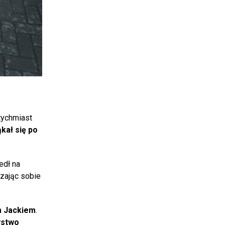
ychmiast
ąkał się po
edł na
dzając sobie
m Jackiem
.
ystwo