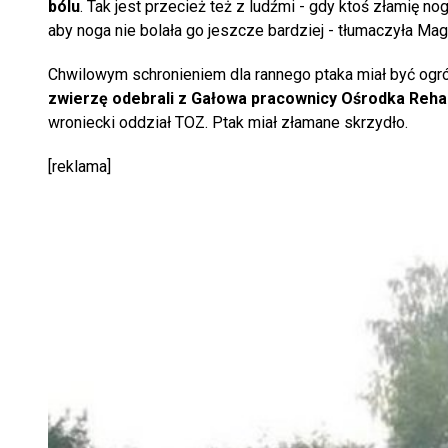
bólu
. Tak jest przecież też z ludźmi - gdy ktoś złamię n
aby noga nie bolała go jeszcze bardziej - tłumaczyła Mag
Chwilowym schronieniem dla rannego ptaka miał być ogr
zwierzę odebrali z Gałowa pracownicy Ośrodka Rehabi
wroniecki oddział TOZ. Ptak miał złamane skrzydło.
[reklama]