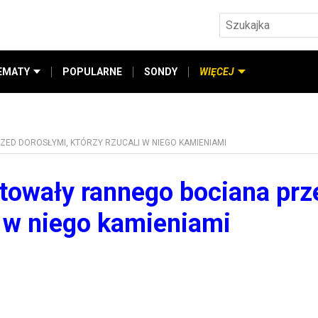
EMATY
POPULARNE
SONDY
WIĘCEJ
ZED DOROSŁYMI, KTÓRZY RZUCALI W NIEGO KAMIENIAMI
atowały rannego bociana prz
i w niego kamieniami