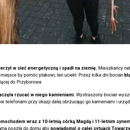
erzył w sieć energetyczną i spadł na ziemię.
Mieszkańcy nat
 miejsce by pomóc ptakowi, ten uciekł. Przez kilka dni bocian
bł
dącej do Przyborowa.
aczęła rzucać w niego kamieniami.
Wystraszony bocian wysz
nie telefonami przy okazji dalej obrzucając go kamieniami i urzą
amochodem wraz z 10-letnią córką Magdą i 11-letnim syne
sama poszła do domu aby
powiadomić o całej sytuacji Towarz