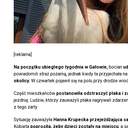
[reklama]
Na początku ubiegłego tygodnia w Gałowie,
bocian
ud
powiadomili straż pożarną, jednak kiedy ta przyjechała na
okolicy.
W czwartek pojawił się na polu przy drodze wio
Część mieszkańców
postanowiła odstraszyć ptaka i z
jezdnię. Ludzie, którzy zauważyli ptaka nagrywali zdarze
z tego żarty.
Sytuację zauważyła
Hanna Krupecka przejeżdżająca s
Kobieta
poprosiła, żeby dzieci zostały na miejscu
, a 