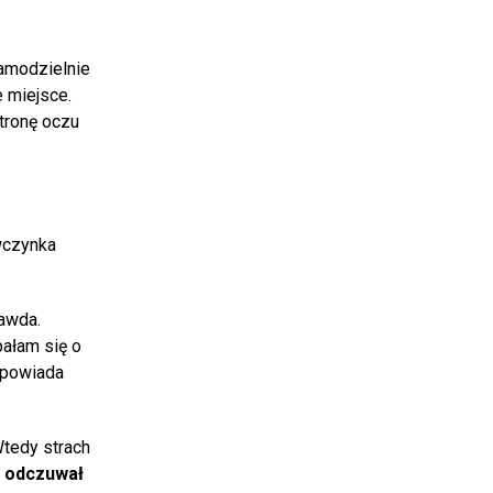
samodzielnie
 miejsce.
stronę oczu
czynka
rawda.
ałam się o
opowiada
tedy strach
e odczuwał