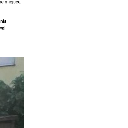
ne miejsce,
nia
wał