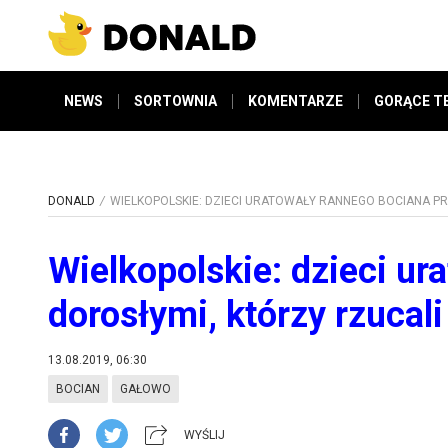
NEWS
SORTOWNIA
KOMENTARZE
GORĄCE T
DONALD
WIELKOPOLSKIE: DZIECI URATOWAŁY RANNEGO BOCIANA PR
Wielkopolskie: dzieci ur
dorosłymi, którzy rzucal
13.08.2019, 06:30
BOCIAN
GAŁOWO
WYŚLIJ