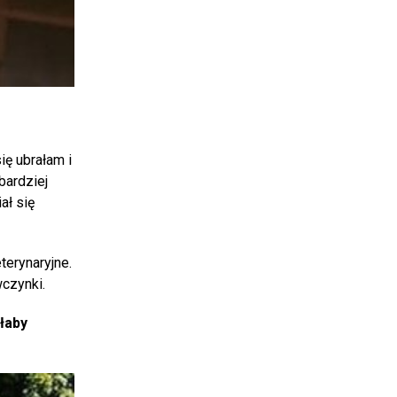
ię ubrałam i
bardziej
ał się
terynaryjne.
wczynki.
łaby