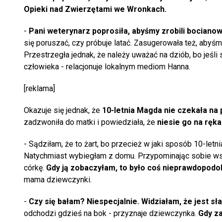
Opieki nad Zwierzętami we Wronkach.
-
Pani weterynarz poprosiła, abyśmy zrobili bocianowi
się poruszać, czy próbuje latać. Zasugerowała też, abyś
Przestrzegła jednak, że należy uważać na dziób, bo jeśli
człowieka - relacjonuje lokalnym mediom Hanna.
[reklama]
Okazuje się jednak, że
10-letnia Magda nie czekała na
zadzwoniła do matki i powiedziała, że
niesie go na ręka
- Sądziłam, że to żart, bo przecież w jaki sposób 10-let
Natychmiast wybiegłam z domu. Przypominając sobie wsk
córkę.
Gdy ją zobaczyłam, to było coś nieprawdopodob
mama dziewczynki.
-
Czy się bałam? Niespecjalnie. Widziałam, że jest sła
odchodzi gdzieś na bok - przyznaje dziewczynka.
Gdy za