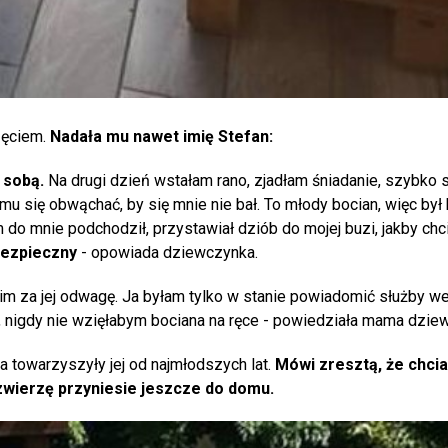
zęciem.
Nadała mu nawet imię Stefan:
 sobą.
Na drugi dzień wstałam rano, zjadłam śniadanie, szybko s
u się obwąchać, by się mnie nie bał. To młody bocian, więc był 
 do mnie podchodził, przystawiał dziób do mojej buzi, jakby chci
 bezpieczny
- opowiada dziewczynka.
im za jej odwagę. Ja byłam tylko w stanie powiadomić służby we
, nigdy nie wzięłabym bociana na ręce - powiedziała mama dzie
a towarzyszyły jej od najmłodszych lat.
Mówi zresztą, że chcia
zwierzę przyniesie jeszcze do domu.