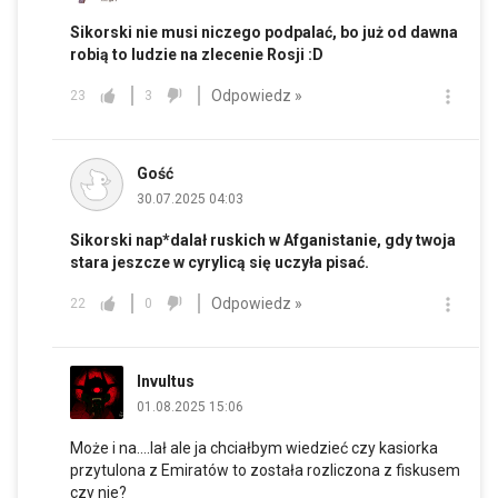
Sikorski nie musi niczego podpalać, bo już od dawna
robią to ludzie na zlecenie Rosji :D
Odpowiedz »
23
3
Gość
30.07.2025 04:03
Sikorski nap*dalał ruskich w Afganistanie, gdy twoja
stara jeszcze w cyrylicą się uczyła pisać.
Odpowiedz »
22
0
Invultus
01.08.2025 15:06
Może i na....lał ale ja chciałbym wiedzieć czy kasiorka
przytulona z Emiratów to została rozliczona z fiskusem
czy nie?