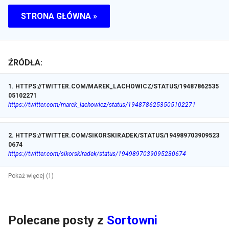
STRONA GŁÓWNA »
ŹRÓDŁA:
1
.
HTTPS://TWITTER.COM/MAREK_LACHOWICZ/STATUS/19487862535
05102271
https://twitter.com/marek_lachowicz/status/1948786253505102271
2
.
HTTPS://TWITTER.COM/SIKORSKIRADEK/STATUS/194989703909523
0674
https://twitter.com/sikorskiradek/status/1949897039095230674
Pokaż więcej (1)
Polecane posty z
Sortowni