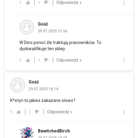
Odpowiedz »
0
0
Gość
30.07.2025 21:56
W Dino ponoć źle traktują pracowników. To
dyskwalifikuje ten sklep.
Odpowiedz »
0
0
Gość
29.07.2025 18:14
K*etyn to jakieś zakazane słowo?
Odpowiedz »
9
2
BewitchedBirch
29.07.2025 19:05