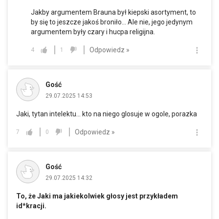
Jakby argumentem Brauna był kiepski asortyment, to
by się to jeszcze jakoś broniło... Ale nie, jego jedynym
argumentem były czary i hucpa religijna.
Odpowiedz »
4
1
Gość
29.07.2025 14:53
Jaki, tytan intelektu... kto na niego glosuje w ogole, porazka
Odpowiedz »
7
0
Gość
29.07.2025 14:32
To, że Jaki ma jakiekolwiek głosy jest przykładem
id*kracji.