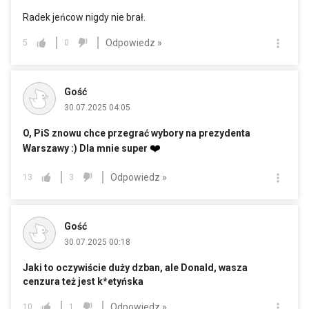
Radek jeńcow nigdy nie brał.
Odpowiedz »
5
0
Gość
30.07.2025 04:05
O, PiS znowu chce przegrać wybory na prezydenta
❤️
Warszawy :) Dla mnie super
Odpowiedz »
13
3
Gość
30.07.2025 00:18
Jaki to oczywiście duży dzban, ale Donald, wasza
cenzura też jest k*etyńska
Odpowiedz »
10
1