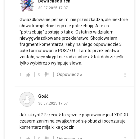
BewitchedBirch
30.07.2025 17:37
Gwiazdkowanie per sé mi nie przeszkadza, ale niektóre
słowa kompletnie tego nie potrzebują. A te co
"potrzebują" zostają o tak o. Ostatnio widziałam
niewygwiazdkowane przekleństwo. Skopiowałam
fragment komentarza, żeby na niego odpowiedzieć i
całe formatowanie POSZŁO... Tamto przekleństwo
zostało, więc skrypt nie radzi sobie aż tak dobrze jeśli
tylko wybiórczo wyłapuje słowa.
Odpowiedz »
1
0
Gość
30.07.2025 17:57
Jaki skrypt? Przecież to ręcznie poprawiane jest XDDDD
czasem zanim nalewajko/mod się obudzi i ocenzuruje
komentarz mija kilka godzin.
Odpowiedz »
1
0