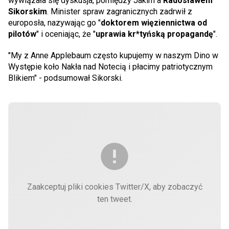
wywiązała się dyskusja, pomiędzy Jakim a
Radosławem
Sikorskim
. Minister spraw zagranicznych zadrwił z
europosła, nazywając go "
doktorem więziennictwa od
pilotów
" i oceniając, że "
uprawia kr*tyńską propagandę
".
"My z Anne Applebaum często kupujemy w naszym Dino w
Występie koło Nakła nad Notecią i płacimy patriotycznym
Blikiem" - podsumował Sikorski.
Zaakceptuj pliki cookies Twitter/X, aby zobaczyć
ten tweet.