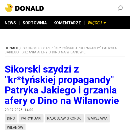
ZAŁÓŻ KONTO
©
2026
DONALD.PL
Wszelkie prawa zastrzeżone
NEWS
SORTOWNIA
KOMENTARZE
WIĘCEJ
DONALD
SIKORSKI SZYDZI Z "KR*TYŃSKIEJ PROPAGANDY" PATRYKA
JAKIEGO I GRZANIA AFERY O DINO NA WILANOWIE
Sikorski szydzi z
"kr*tyńskiej propagandy"
Patryka Jakiego i grzania
afery o Dino na Wilanowie
29.07.2025, 14:00
DINO
PATRYK JAKI
RADOSŁAW SIKORSKI
WARSZAWA
WILANÓW