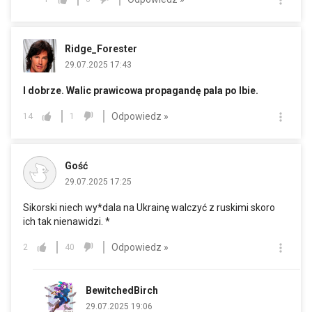
Ridge_Forester
29.07.2025 17:43
I dobrze. Walic prawicowa propagandę pala po lbie.
Odpowiedz »
14
1
Gość
29.07.2025 17:25
Sikorski niech wy*dala na Ukrainę walczyć z ruskimi skoro
ich tak nienawidzi. *
Odpowiedz »
2
40
BewitchedBirch
29.07.2025 19:06