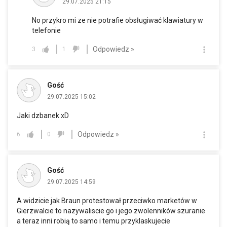
29.07.2025 21:15
No przykro mi ze nie potrafie obsługiwać klawiatury w
telefonie
Odpowiedz »
3
1
Gość
29.07.2025 15:02
Jaki dzbanek xD
Odpowiedz »
6
0
Gość
29.07.2025 14:59
A widzicie jak Braun protestował przeciwko marketów w
Gierzwalcie to nazywaliscie go i jego zwolenników szuranie
a teraz inni robią to samo i temu przyklaskujecie