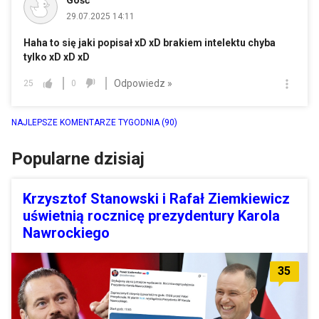
29.07.2025 14:11
Haha to się jaki popisał xD xD brakiem intelektu chyba
tylko xD xD xD
Odpowiedz »
25
0
NAJLEPSZE KOMENTARZE TYGODNIA
(90)
Popularne dzisiaj
Krzysztof Stanowski i Rafał Ziemkiewicz
uświetnią rocznicę prezydentury Karola
Nawrockiego
35