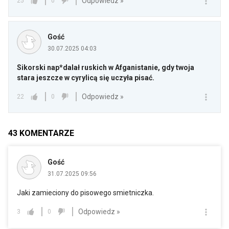
Odpowiedz »
25
0
Gość
30.07.2025 04:03
Sikorski nap*dalał ruskich w Afganistanie, gdy twoja
stara jeszcze w cyrylicą się uczyła pisać.
Odpowiedz »
22
0
43
KOMENTARZE
Gość
31.07.2025 09:56
Jaki zamieciony do pisowego smietniczka.
Odpowiedz »
3
0