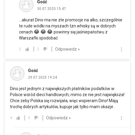
Gość
30.07.2025 15:47
...akurat Dino ma nie złe promocje na alko, szczególnie
te rude wódki na myszach tzn whisky są w dobrych
😂
😂
😂
cenach
powinny się jaśniepaństwu z
Warszafki spodobać
Odpowiedz »
2
2
Gość
29.07.2025 19:24
Dino jest jednym z największych płatników podatków w
Polsce wśród dieci handlowych, mimo że nie jest największa!
Chce żeby Polska się rozwijała, więc wspieram Dino! Mają
trochę dobrych artykułów, kupuje jak tylko mam okazje .
Odpowiedz »
4
5