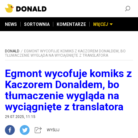
ZAŁÓŻ KONTO
©
2026
DONALD.PL
Wszelkie prawa zastrzeżone
NEWS
SORTOWNIA
KOMENTARZE
WIĘCEJ
DONALD
EGMONT WYCOFUJE KOMIKS Z KACZOREM DONALDEM, BO
TŁUMACZENIE WYGLĄDA NA WYCIĄGNIĘTE Z TRANSLATORA
Egmont wycofuje komiks z
Kaczorem Donaldem, bo
tłumaczenie wygląda na
wyciągnięte z translatora
29.07.2025, 11:15
WYŚLIJ