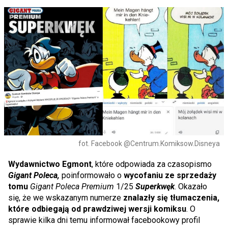
fot. Facebook @Centrum.Komiksow.Disneya
Wydawnictwo Egmont
, które odpowiada za czasopismo
Gigant Poleca,
poinformowało o
wycofaniu ze sprzedaży
tomu
Gigant Poleca Premium
1/25
Superkwęk
. Okazało
się, że we wskazanym numerze
znalazły się tłumaczenia,
które odbiegają od prawdziwej wersji komiksu
. O
sprawie kilka dni temu informował facebookowy profil