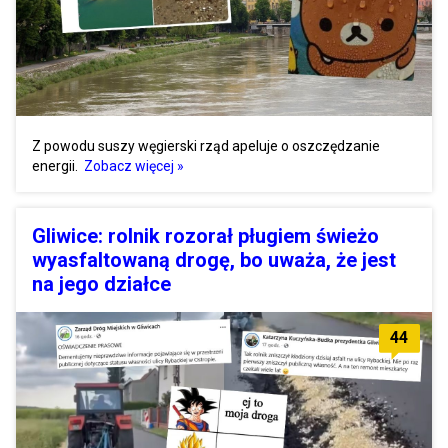
Z powodu suszy węgierski rząd apeluje o oszczędzanie
energii.
Zobacz więcej »
Gliwice: rolnik rozorał pługiem świeżo
wyasfaltowaną drogę, bo uważa, że jest
na jego działce
44