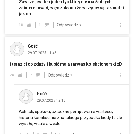
Zawsze jest ten jeden typ który nie ma żadnych
zainteresowań, więc zakłada że wszyscy są tak nudni
jak on.
Odpowiedz »
18
1
Gość
29.07.2025 11:46
i teraz ci co zdążyli kupić mają rarytas kolekcjonerski xD
Odpowiedz »
28
2
Gość
29.07.2025 12:13
Ach tak, spekuła, sztuczne pompowanie wartosci,
historia komiksu nie zna takiego przypadku kiedy to źle
wyszło, wcale a wcale