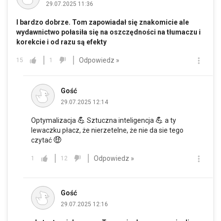
29.07.2025 11:36
I bardzo dobrze. Tom zapowiadał się znakomicie ale
wydawnictwo połasiła się na oszczędności na tłumaczu i
korekcie i od razu są efekty
Odpowiedz »
15
1
Gość
29.07.2025 12:14
💪
💪
Optymalizacja
Sztuczna inteligencja
a ty
lewaczku płacz, że nierzetelne, że nie da sie tego
🤑
czytać
Odpowiedz »
1
12
Gość
29.07.2025 12:16