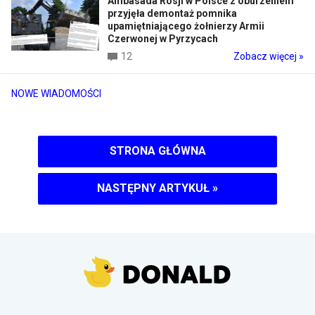
Ambasada Rosji w Polsce z oburzeniem
przyjęła demontaż pomnika
upamiętniającego żołnierzy Armii
Czerwonej w Pyrzycach
12
Zobacz więcej »
NOWE WIADOMOŚCI
STRONA GŁÓWNA
NASTĘPNY ARTYKUŁ
»