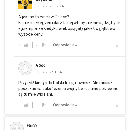
31.07.2025 07:24
A jest na to rynek w Polsce?
Fajnie mieć egzemplarz takiej wtopy, ale nie sądzę by te
egzemplarze kiedykolwiek osiągały jakieś wyjątkowo
wysokie ceny.
Odpowiedz »
0
2
Gość
31.07.2025 10:49
Przyjedź kiedyś do Polski to się dowiesz. Ale musisz
poczekać na zakończenie wojny bo rosjanie póki co nie
są tu mile widziani.
Odpowiedz »
1
0
Gość