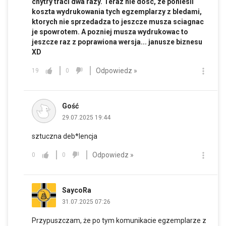
chytry traci dwa razy. Teraz nie dosc, ze poniesli
koszta wydrukowania tych egzemplarzy z bledami,
ktorych nie sprzedadza to jeszcze musza sciagnac
je spowrotem. A pozniej musza wydrukowac to
jeszcze raz z poprawiona wersja... janusze biznesu
XD
Odpowiedz »
19
0
Gość
29.07.2025 19:44
sztuczna deb*lencja
Odpowiedz »
0
0
SaycoRa
31.07.2025 07:26
Przypuszczam, że po tym komunikacie egzemplarze z