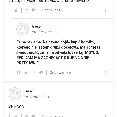
zasady nie wazne co mowia, wazne ze mowia :D
Odpowiedz »
0
22
Gość
29.07.2025 13:06
Fajna reklama. Na pewno pojdę kupić komiks,
ktorego nie jestem grupą docelową, mając teraz
świadomość, że firma odwala fuszerkę. MO*DO,
REKLAMA MA ZACHĘCAĆ DO KUPNA A NIE
PRZECIWNIE.
Odpowiedz »
35
1
Gość
29.07.2025 11:54
#NIKOGO
Odpowiedz »
1
29