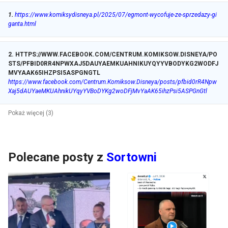
1
.
https://www.komiksydisneya.pl/2025/07/egmont-wycofuje-ze-sprzedazy-gi
ganta.html
2
.
HTTPS://WWW.FACEBOOK.COM/CENTRUM.KOMIKSOW.DISNEYA/PO
STS/PFBID0RR4NPWXAJ5DAUYAEMKUAHNIKUYQYYVBODYKG2WODFJ
MVYAAK65IHZPSI5ASPGNGTL
https://www.facebook.com/Centrum.Komiksow.Disneya/posts/pfbid0rR4Npw
Xaj5dAUYaeMKUAhnikUYqyYVBoDYKg2woDFjMvYaAK65ihzPsi5ASPGnGtl
Pokaż więcej (3)
Polecane posty z
Sortowni