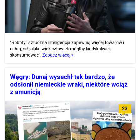
"Roboty i sztuczna inteligencja zapewnią więcej towarów i
usług, niż jakikolwiek człowiek mógłby kiedykolwiek
skonsumować".
Zobacz więcej »
Węgry: Dunaj wysechł tak bardzo, że
odsłonił niemieckie wraki, niektóre wciąż
z amunicją
23