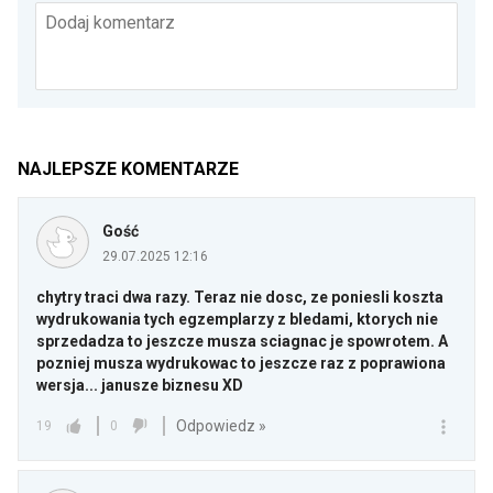
Dodaj komentarz
NAJLEPSZE KOMENTARZE
Gość
29.07.2025 12:16
chytry traci dwa razy. Teraz nie dosc, ze poniesli koszta
wydrukowania tych egzemplarzy z bledami, ktorych nie
sprzedadza to jeszcze musza sciagnac je spowrotem. A
pozniej musza wydrukowac to jeszcze raz z poprawiona
wersja... janusze biznesu XD
Odpowiedz »
19
0