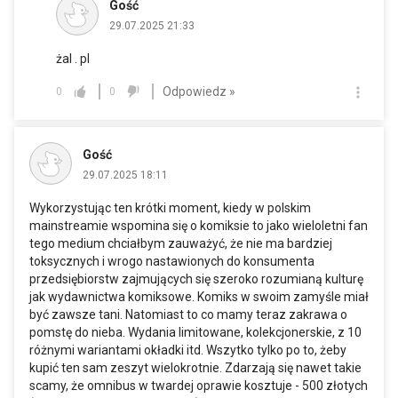
Gość
29.07.2025 21:33
żal . pl
Odpowiedz »
0
0
Gość
29.07.2025 18:11
Wykorzystując ten krótki moment, kiedy w polskim
mainstreamie wspomina się o komiksie to jako wieloletni fan
tego medium chciałbym zauważyć, że nie ma bardziej
toksycznych i wrogo nastawionych do konsumenta
przedsiębiorstw zajmujących się szeroko rozumianą kulturę
jak wydawnictwa komiksowe. Komiks w swoim zamyśle miał
być zawsze tani. Natomiast to co mamy teraz zakrawa o
pomstę do nieba. Wydania limitowane, kolekcjonerskie, z 10
różnymi wariantami okładki itd. Wszytko tylko po to, żeby
kupić ten sam zeszyt wielokrotnie. Zdarzają się nawet takie
scamy, że omnibus w twardej oprawie kosztuje - 500 złotych