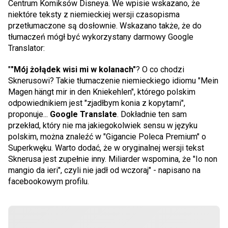
Centrum Komiksów Disneya. We wpisie wskazano, że
niektóre teksty z niemieckiej wersji czasopisma
przetłumaczone są dosłownie. Wskazano także, że do
tłumaczeń mógł być wykorzystany darmowy Google
Translator:
"
"Mój żołądek wisi mi w kolanach"
? O co chodzi
Sknerusowi? Takie tłumaczenie niemieckiego idiomu "Mein
Magen hängt mir in den Kniekehlen", którego polskim
odpowiednikiem jest "zjadłbym konia z kopytami",
proponuje...
Google Translate
. Dokładnie ten sam
przekład, który nie ma jakiegokolwiek sensu w języku
polskim, można znaleźć w "Gigancie Poleca Premium" o
Superkwęku. Warto dodać, że w oryginalnej wersji tekst
Sknerusa jest zupełnie inny. Miliarder wspomina, że "Io non
mangio da ieri", czyli nie jadł od wczoraj" - napisano na
facebookowym profilu.