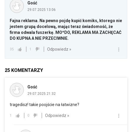
Gość
29.07.2025 13:06
Fajna reklama. Na pewno pojdę kupić komiks, ktorego nie
jestem grupą docelową, mając teraz świadomość, że
firma odwala fuszerkę. MO*DO, REKLAMA MA ZACHĘCAĆ
DO KUPNA A NIE PRZECIWNIE.
Odpowiedz »
35
1
25
KOMENTARZY
Gość
29.07.2025 21:32
tragedisz! takie poojście na łatwizne?
Odpowiedz »
1
0