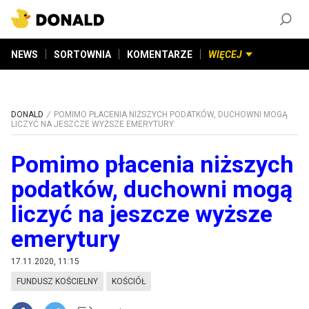
ZAŁÓŻ KONTO
©
2026
DONALD.PL
Wszelkie prawa zastrzeżone
NEWS
SORTOWNIA
KOMENTARZE
WIĘCEJ
DONALD
POMIMO PŁACENIA NIŻSZYCH PODATKÓW, DUCHOWNI MOGĄ
LICZYĆ NA JESZCZE WYŻSZE EMERYTURY
Pomimo płacenia niższych
podatków, duchowni mogą
liczyć na jeszcze wyższe
emerytury
17.11.2020, 11:15
FUNDUSZ KOŚCIELNY
KOŚCIÓŁ