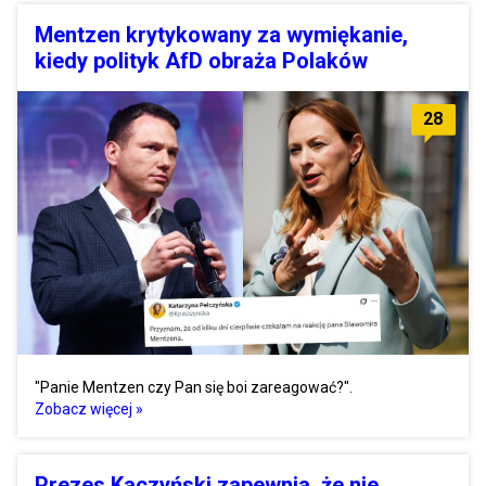
Mentzen krytykowany za wymiękanie,
kiedy polityk AfD obraża Polaków
28
"Panie Mentzen czy Pan się boi zareagować?".
Zobacz więcej »
Prezes Kaczyński zapewnia, że nie