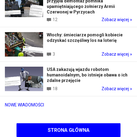
przyjęła demontaż pomnika
upamiętniającego żołnierzy Armii
Czerwonej w Pyrzycach
12
Zobacz więcej »
Włochy: śmieciarze pomogli kobiecie
odzyskać szczęśliwy los na loterię
3
Zobacz więcej »
USA zakazują wjazdu robotom
humanoidalnym, bo istnieje obawa o ich
zdalne przejęcie
18
Zobacz więcej »
NOWE WIADOMOŚCI
STRONA GŁÓWNA