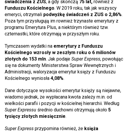
świadczenia z ZUS
, a gdy skończą
75 lat,
również z
Funduszu Kościelnego
. W 2019 roku, tak jak wszyscy
emeryci, otrzymali
podwyżkę świadczeń z ZUS o 2,86%
.
Poza tym przysługują im rownież trzynaste emerytury z
programu Emerytura Plus, a niektórym również tzw.
czternastki, które otrzymają w przyszłym roku.
Tymczasem wydatki na
emerytury z Funduszu
Kościelnego wzrosły w zeszłym roku o 6 milionów
złotych do 153 mln
. Jak podaje
Super Express
, powołując
się na dokumenty Ministerstwa Spraw Wewnętrznych i
Administracji, waloryzacja emerytur księży z Funduszu
Kościelnego wyniosła
4,08%
.
Dane dotyczące wysokości emerytur księży są niejawne,
wiadomo jednak, że wypłacana kwota zależy m.in. od
wielkości parafii i pozycji w kościelnej hierarchii. Według
Super Expressu
średnio duchowni otrzymują około
5
tysięcy złotych miesięcznie
.
Super Express
przypomina również, że
księża