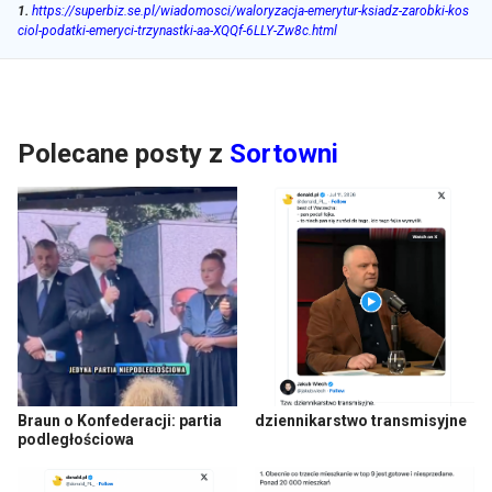
1
.
https://superbiz.se.pl/wiadomosci/waloryzacja-emerytur-ksiadz-zarobki-kos
ciol-podatki-emeryci-trzynastki-aa-XQQf-6LLY-Zw8c.html
Polecane posty z
Sortowni
Braun o Konfederacji: partia
dziennikarstwo transmisyjne
podległościowa