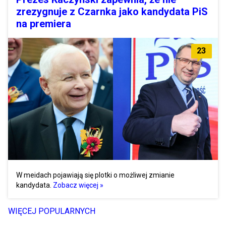
zrezygnuje z Czarnka jako kandydata PiS
na premiera
23
W meidach pojawiają się plotki o możliwej zmianie
kandydata.
Zobacz więcej »
WIĘCEJ POPULARNYCH