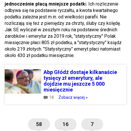
jednocześnie płacą mniejsze podatk
i. Ich rozliczenie
odbywa się na podstawie ryczałtu, a kwota kwartalnego
podatku zależna jest m.in. od wielkości parafii. Nie
rozliczają się też z pieniędzy za chrzty, śluby czy kolędę.
Jak SE wyliczał w zeszłym roku na podstawie średnich
zarobków i emerytur za 2019 rok, "statystyczny" Polak
miesięcznie płaci 805 zł podatku, a "statystyczny" ksiądz
około 219 złotych. "Statystyczny" emeryt płaci natomiast
około 430 zł podatku miesięcznie.
Abp Głódź dostaje kilkanaście
tysięcy zł emerytury, ale
dojdzie mu jeszcze 5 000
miesięcznie
18
Zobacz więcej »
58
16
7