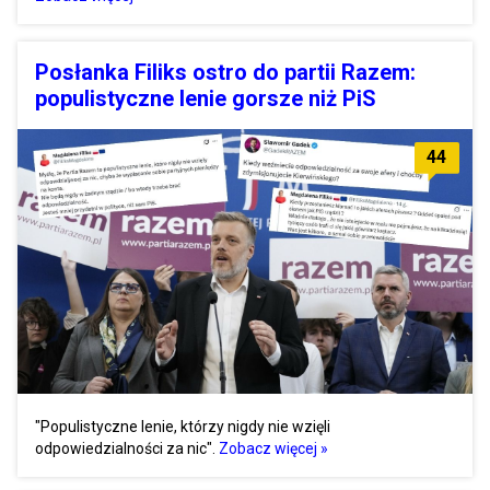
Posłanka Filiks ostro do partii Razem:
populistyczne lenie gorsze niż PiS
44
"Populistyczne lenie, którzy nigdy nie wzięli
odpowiedzialności za nic".
Zobacz więcej »