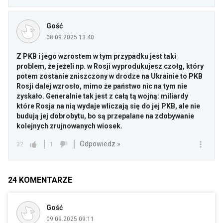
Gość
08.09.2025 13:40
Z PKB i jego wzrostem w tym przypadku jest taki
problem, że jeżeli np. w Rosji wyprodukujesz czołg, który
potem zostanie zniszczony w drodze na Ukrainie to PKB
Rosji dalej wzrosło, mimo że państwo nic na tym nie
zyskało. Generalnie tak jest z całą tą wojną: miliardy
które Rosja na nią wydaje wliczają się do jej PKB, ale nie
budują jej dobrobytu, bo są przepalane na zdobywanie
kolejnych zrujnowanych wiosek.
Odpowiedz »
32
1
24
KOMENTARZE
Gość
09.09.2025 09:11