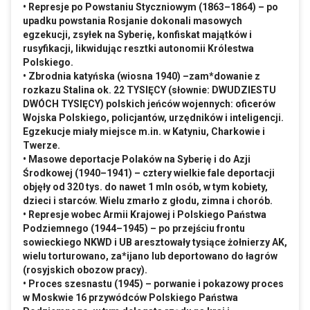
• Represje po Powstaniu Styczniowym (1863–1864) – po
upadku powstania Rosjanie dokonali masowych
egzekucji, zsyłek na Syberię, konfiskat majątków i
rusyfikacji, likwidując resztki autonomii Królestwa
Polskiego.
• Zbrodnia katyńska (wiosna 1940) –zam*dowanie z
rozkazu Stalina ok. 22 TYSIĘCY (słownie: DWUDZIESTU
DWÓCH TYSIĘCY) polskich jeńców wojennych: oficerów
Wojska Polskiego, policjantów, urzędników i inteligencji.
Egzekucje miały miejsce
m.in
. w Katyniu, Charkowie i
Twerze.
• Masowe deportacje Polaków na Syberię i do Azji
Środkowej (1940–1941) – cztery wielkie fale deportacji
objęły od 320 tys. do nawet 1 mln osób, w tym kobiety,
dzieci i starców. Wielu zmarło z głodu, zimna i chorób.
• Represje wobec Armii Krajowej i Polskiego Państwa
Podziemnego (1944–1945) – po przejściu frontu
sowieckiego NKWD i UB aresztowały tysiące żołnierzy AK,
wielu torturowano, za*ijano lub deportowano do łagrów
(rosyjskich obozow pracy).
• Proces szesnastu (1945) – porwanie i pokazowy proces
w Moskwie 16 przywódców Polskiego Państwa