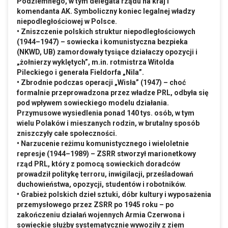
Podziemnego, w tym delegata rządu na kraj i
komendanta AK. Symboliczny koniec legalnej władzy
niepodległościowej w Polsce.
• Zniszczenie polskich struktur niepodległościowych
(1944–1947) – sowiecka i komunistyczna bezpieka
(NKWD, UB) zamordowały tysiące działaczy opozycji i
„żołnierzy wyklętych”,
m.in
. rotmistrza Witolda
Pileckiego i generała Fieldorfa „Nila”.
• Zbrodnie podczas operacji „Wisła” (1947) – choć
formalnie przeprowadzona przez władze PRL, odbyła się
pod wpływem sowieckiego modelu działania.
Przymusowe wysiedlenia ponad 140 tys. osób, w tym
wielu Polaków i mieszanych rodzin, w brutalny sposób
zniszczyły całe społeczności.
• Narzucenie reżimu komunistycznego i wieloletnie
represje (1944–1989) – ZSRR stworzył marionetkowy
rząd PRL, który z pomocą sowieckich doradców
prowadził politykę terroru, inwigilacji, prześladowań
duchowieństwa, opozycji, studentów i robotników.
• Grabież polskich dzieł sztuki, dóbr kultury i wyposażenia
przemysłowego przez ZSRR po 1945 roku – po
zakończeniu działań wojennych Armia Czerwona i
sowieckie służby systematycznie wywoziły z ziem