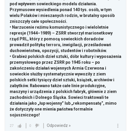
pod wpływem sowieckiego modelu działania.
Przymusowe wysiedlenia ponad 140 tys. osób, w tym
wielu Polaków i mieszanych rodzin, w brutalny sposób
zniszczyły całe społeczności.
• Narzucenie reżimu komunistycznego i wieloletnie
represje (1944–1989) – ZSRR stworzył marionetkowy
rząd PRL, który z pomocą sowieckich doradców
prowadził politykę terroru, inwigilacji, prześladowań
duchowieństwa, opozycji, studentów i robotników.
• Grabież polskich dzieł sztuki, dóbr kultury i wyposażenia
przemysłowego przez ZSRR po 1945 roku – po
zakończeniu działań wojennych Armia Czerwona i
sowieckie służby systematycznie wywoziły z ziem
polskich setki tysięcy dzieł sztuki, książek, archiwów i
zabytków. Rabowano także całe linie produkcyjne,
maszyny i urządzenia z polskich fabryk, głównie z ziem
zachodnich i Dolnego Śląska. Sowieci traktowali te
działania jako „łup wojenny” lub „rekompensatę”, mimo
że dotyczyły one mienia państwa formalnie
sojuszniczego!
Odpowiedz »
27
0