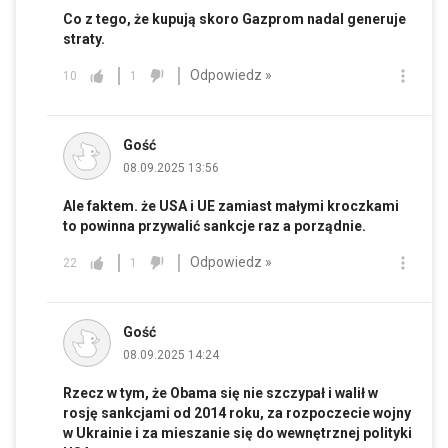
Co z tego, że kupują skoro Gazprom nadal generuje
straty.
Odpowiedz »
10
1
Gość
08.09.2025 13:56
Ale faktem. że USA i UE zamiast małymi kroczkami
to powinna przywalić sankcje raz a porządnie.
Odpowiedz »
22
1
Gość
08.09.2025 14:24
Rzecz w tym, że Obama się nie szczypał i walił w
rosję sankcjami od 2014 roku, za rozpoczecie wojny
w Ukrainie i za mieszanie się do wewnętrznej polityki