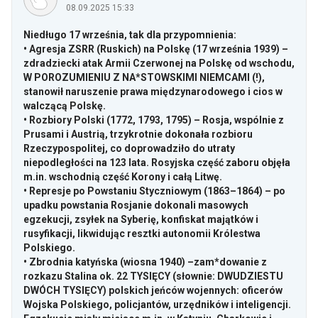
08.09.2025 15:33
Niedługo 17 września, tak dla przypomnienia:
• Agresja ZSRR (Ruskich) na Polskę (17 września 1939) –
zdradziecki atak Armii Czerwonej na Polskę od wschodu,
W POROZUMIENIU Z NA*STOWSKIMI NIEMCAMI (!),
stanowił naruszenie prawa międzynarodowego i cios w
walczącą Polskę.
• Rozbiory Polski (1772, 1793, 1795) – Rosja, wspólnie z
Prusami i Austrią, trzykrotnie dokonała rozbioru
Rzeczypospolitej, co doprowadziło do utraty
niepodległości na 123 lata. Rosyjska część zaboru objęła
m.in
. wschodnią część Korony i całą Litwę.
• Represje po Powstaniu Styczniowym (1863–1864) – po
upadku powstania Rosjanie dokonali masowych
egzekucji, zsyłek na Syberię, konfiskat majątków i
rusyfikacji, likwidując resztki autonomii Królestwa
Polskiego.
• Zbrodnia katyńska (wiosna 1940) –zam*dowanie z
rozkazu Stalina ok. 22 TYSIĘCY (słownie: DWUDZIESTU
DWÓCH TYSIĘCY) polskich jeńców wojennych: oficerów
Wojska Polskiego, policjantów, urzędników i inteligencji.