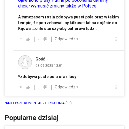
Ujawniono plany Putina po pokonaniu Ukrainy,
chciał wymusić zmiany także w Polsce
A tymczasem rosja zdobywa puset pola oraz w takim
tempie, że potrzebowali by kilkuset lat na dojście do
Kijowa ...o ile starczyłoby putlerowi ludzi.
Odpowiedz »
12
2
Gość
08.09.2025 13:01
*zdobywa puste pola oraz lasy
Odpowiedz »
10
0
NAJLEPSZE KOMENTARZE TYGODNIA
(88)
Popularne dzisiaj