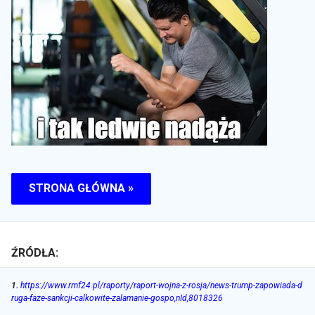
STRONA GŁÓWNA »
ŹRÓDŁA:
1
.
https://www.rmf24.pl/raporty/raport-wojna-z-rosja/news-trump-zapowiada-d
ruga-faze-sankcji-calkowite-zalamanie-gospo,nId,8018326