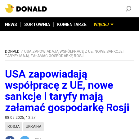
ZAŁÓŻ KONTO
©
2026
DONALD.PL
Wszelkie prawa zastrzeżone
NEWS
SORTOWNIA
KOMENTARZE
WIĘCEJ
DONALD
USA ZAPOWIADAJĄ WSPÓŁPRACĘ Z UE, NOWE SANKCJE I
TARYFY MAJĄ ZAŁAMAĆ GOSPODARKĘ ROSJI
USA zapowiadają
współpracę z UE, nowe
sankcje i taryfy mają
załamać gospodarkę Rosji
08.09.2025, 12:27
ROSJA
UKRAINA