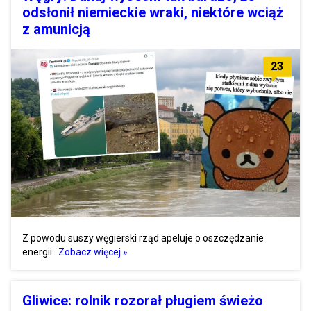
odsłonił niemieckie wraki, niektóre wciąż
z amunicją
23
Z powodu suszy węgierski rząd apeluje o oszczędzanie
energii.
Zobacz więcej »
Gliwice: rolnik rozorał pługiem świeżo