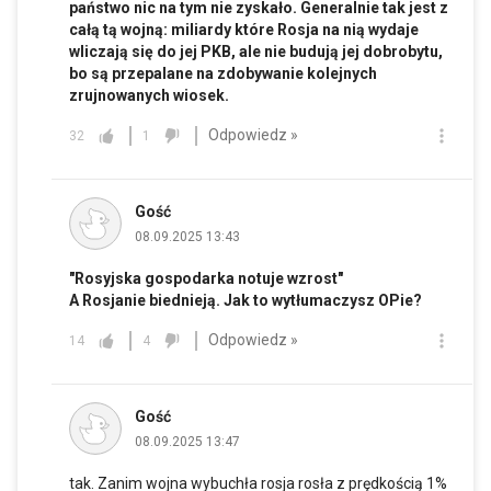
państwo nic na tym nie zyskało. Generalnie tak jest z
całą tą wojną: miliardy które Rosja na nią wydaje
wliczają się do jej PKB, ale nie budują jej dobrobytu,
bo są przepalane na zdobywanie kolejnych
zrujnowanych wiosek.
Odpowiedz »
32
1
Gość
08.09.2025 13:43
"Rosyjska gospodarka notuje wzrost"
A Rosjanie biednieją. Jak to wytłumaczysz OPie?
Odpowiedz »
14
4
Gość
08.09.2025 13:47
tak. Zanim wojna wybuchła rosja rosła z prędkością 1%