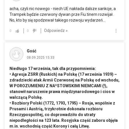
acha, czyli nic nowego - niech UE nakłada dalsze sankcje, a
Trampek będzie czerwony dywan prze Fiu.tinem rozwijał.
No, kto by się spodzewał takiego rozwoju wydarzeń...
Odpowiedz »
0
0
Gość
08.09.2025 15:33
Niedługo 17 września, tak dla przypomnienia:
• Agresja ZSRR (Ruskich) na Polskę (17 września 1939) –
zdradziecki atak Armii Czerwonej na Polskę od wschodu,
W POROZUMIENIU Z NA*STOWSKIMI NIEMCAMI (!),
stanowił naruszenie prawa międzynarodowego i cios w
walczącą Polskę.
• Rozbiory Polski (1772, 1793, 1795) – Rosja, wspólnie z
Prusami i Austrią, trzykrotnie dokonała rozbioru
Rzeczypospolitej, co doprowadziło do utraty
niepodległości na 123 lata. Rosyjska część zaboru objęła
m.in
. wschodnią część Korony i całą Litwę.