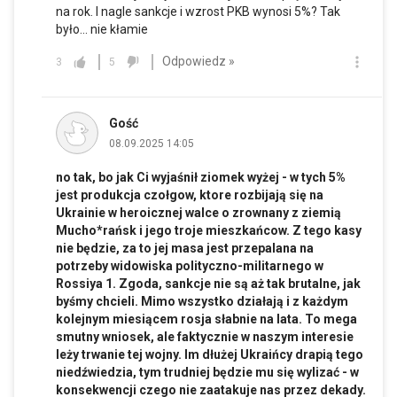
na rok. I nagle sankcje i wzrost PKB wynosi 5%? Tak
było... nie kłamie
Odpowiedz »
3
5
Gość
08.09.2025 14:05
no tak, bo jak Ci wyjaśnił ziomek wyżej - w tych 5%
jest produkcja czołgow, ktore rozbijają się na
Ukrainie w heroicznej walce o zrownany z ziemią
Mucho*rańsk i jego troje mieszkańcow. Z tego kasy
nie będzie, za to jej masa jest przepalana na
potrzeby widowiska polityczno-militarnego w
Rossiya 1. Zgoda, sankcje nie są aż tak brutalne, jak
byśmy chcieli. Mimo wszystko działają i z każdym
kolejnym miesiącem rosja słabnie na lata. To mega
smutny wniosek, ale faktycznie w naszym interesie
leży trwanie tej wojny. Im dłużej Ukraińcy drapią tego
niedźwiedzia, tym trudniej będzie mu się wylizać - w
konsekwencji czego nie zaatakuje nas przez dekady.