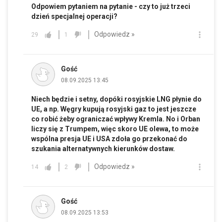
Odpowiem pytaniem na pytanie - czy to już trzeci
dzień specjalnej operacji?
Odpowiedz »
29
1
Gość
08.09.2025 13:45
Niech będzie i setny, dopóki rosyjskie LNG płynie do
UE, a np. Węgry kupują rosyjski gaz to jest jeszcze
co robić żeby ograniczać wpływy Kremla. No i Orban
liczy się z Trumpem, więc skoro UE olewa, to może
wspólna presja UE i USA zdoła go przekonać do
szukania alternatywnych kierunków dostaw.
Odpowiedz »
14
2
Gość
08.09.2025 13:53