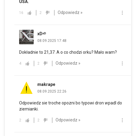
USA.
Odpowiedz »
16
2
xDˣᴰ
08.09.2025 17:48
Dokładnie to 21,37. A o co chodzi orku? Mało wam?
Odpowiedz »
4
2
makrape
08.09.2025 22:26
Odpowiedz sie troche opozni bo typowi dron wpadl do
ziemianki.
Odpowiedz »
2
2