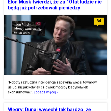
Elon Musk twierdzi, że za 10 lat ludzie nie
będą już potrzebowali pieniędzy
34
"Roboty i sztuczna inteligencja zapewnią więcej towarów i
usług, niż jakikolwiek człowiek mógłby kiedykolwiek
skonsumować".
Zobacz więcej »
Węgry: Dunaj wysechł tak bardzo, że