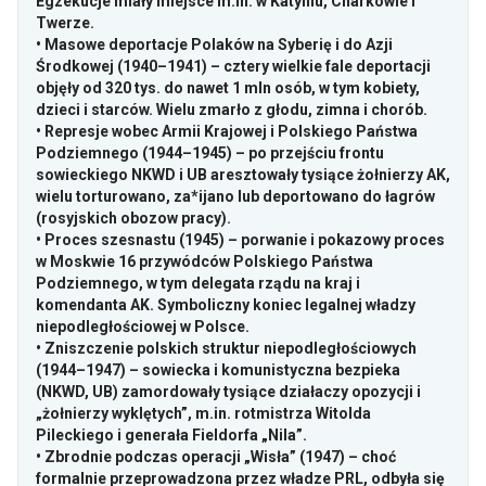
Egzekucje miały miejsce
m.in
. w Katyniu, Charkowie i
Twerze.
• Masowe deportacje Polaków na Syberię i do Azji
Środkowej (1940–1941) – cztery wielkie fale deportacji
objęły od 320 tys. do nawet 1 mln osób, w tym kobiety,
dzieci i starców. Wielu zmarło z głodu, zimna i chorób.
• Represje wobec Armii Krajowej i Polskiego Państwa
Podziemnego (1944–1945) – po przejściu frontu
sowieckiego NKWD i UB aresztowały tysiące żołnierzy AK,
wielu torturowano, za*ijano lub deportowano do łagrów
(rosyjskich obozow pracy).
• Proces szesnastu (1945) – porwanie i pokazowy proces
w Moskwie 16 przywódców Polskiego Państwa
Podziemnego, w tym delegata rządu na kraj i
komendanta AK. Symboliczny koniec legalnej władzy
niepodległościowej w Polsce.
• Zniszczenie polskich struktur niepodległościowych
(1944–1947) – sowiecka i komunistyczna bezpieka
(NKWD, UB) zamordowały tysiące działaczy opozycji i
„żołnierzy wyklętych”,
m.in
. rotmistrza Witolda
Pileckiego i generała Fieldorfa „Nila”.
• Zbrodnie podczas operacji „Wisła” (1947) – choć
formalnie przeprowadzona przez władze PRL, odbyła się