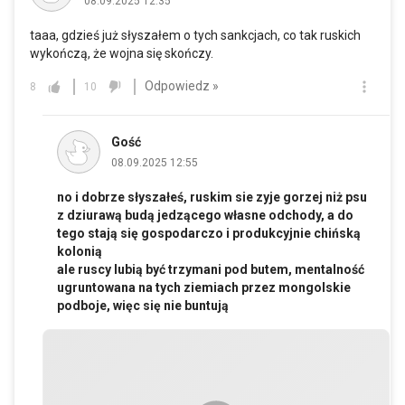
08.09.2025 12:35
taaa, gdzieś już słyszałem o tych sankcjach, co tak ruskich
wykończą, że wojna się skończy.
Odpowiedz »
8
10
Gość
08.09.2025 12:55
no i dobrze słyszałeś, ruskim sie zyje gorzej niż psu
z dziurawą budą jedzącego własne odchody, a do
tego stają się gospodarczo i produkcyjnie chińską
kolonią
ale ruscy lubią być trzymani pod butem, mentalność
ugruntowana na tych ziemiach przez mongolskie
podboje, więc się nie buntują