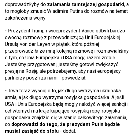
doprowadziłyby do
załamania tamtejszej gospodarki
, a
to mogłoby zmusić Władimira Putina do rozmów na temat
zakończenia wojny:
- Prezydent Trump i wiceprezydent Vance odbyli bardzo
owocną rozmowę z przewodniczącą Unii Europejskiej
Ursulą von der Leyen w piątek, która później
przeprowadziła ze mną kolejną rozmowę i rozmawialiśmy
o tym, co Unia Europejska i USA mogą razem zrobić.
Jesteśmy przygotowani, jesteśmy gotowi zwiększyć
presję na Rosję, ale potrzebujemy, aby nasi europejscy
partnerzy poszli za nami - powiedział.
- Trwa teraz wyścig o to, jak długo wytrzyma ukraińska
armia, a jak długo wytrzyma rosyjska gospodarka. A jeśli
USA i Unia Europejska będą mogły nałożyć więcej sankcji i
ceł wtórnych na kraje kupujące rosyjską ropę, rosyjska
gospodarka znajdzie się w stanie całkowitego załamania,
co
doprowadzi do tego, że prezydent Putin będzie
musiał zasiąść do stołu
- dodał.