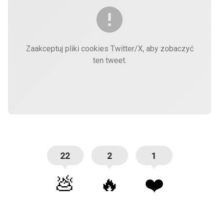
Zaakceptuj pliki cookies Twitter/X, aby zobaczyć
ten tweet.
22
2
1
💩
🔥
❤️