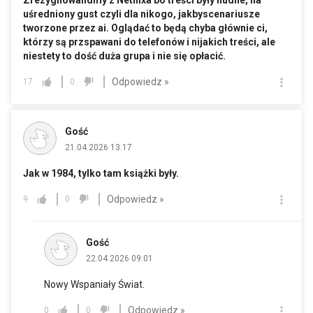
Zrezygnowalidmy z Netflixa bo treści były nudne, na
uśredniony gust czyli dla nikogo, jakbyscenariusze
tworzone przez ai. Oglądać to będą chyba głównie ci,
którzy są przspawani do telefonów i nijakich treści, ale
niestety to dość duża grupa i nie się opłacić.
Odpowiedz »
17
0
Gość
21.04.2026 13:17
Jak w 1984, tylko tam książki były.
Odpowiedz »
9
0
Gość
22.04.2026 09:01
Nowy Wspaniały Świat.
Odpowiedz »
0
0