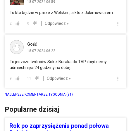
18.07.2024 06:59
To kto będzie w parze z Wolskim, a kto z Jakimowiczem...
Odpowiedz »
2
0
Gość
18.07.2024 06:22
To jeszcze twórców Sok z Buraka do TVP i będziemy
uśmiechnięci 24 godziny na dobę.
Odpowiedz »
9
11
NAJLEPSZE KOMENTARZE TYGODNIA
(91)
Popularne dzisiaj
Rok po zaprzysiężeniu ponad połowa