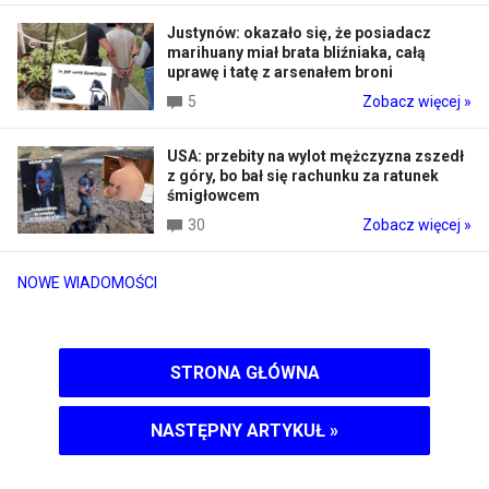
Justynów: okazało się, że posiadacz
marihuany miał brata bliźniaka, całą
uprawę i tatę z arsenałem broni
5
Zobacz więcej »
USA: przebity na wylot mężczyzna zszedł
z góry, bo bał się rachunku za ratunek
śmigłowcem
30
Zobacz więcej »
NOWE WIADOMOŚCI
STRONA GŁÓWNA
NASTĘPNY ARTYKUŁ
»