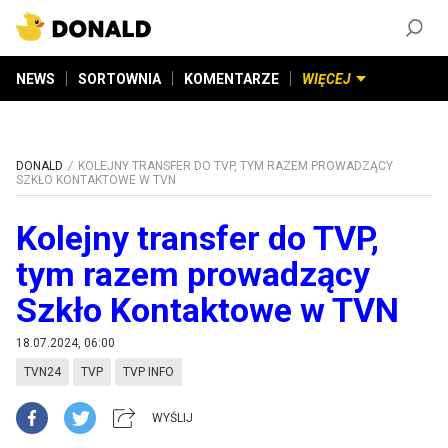
ZAŁÓŻ KONTO
©
2026
DONALD.PL
Wszelkie prawa zastrzeżone
NEWS
SORTOWNIA
KOMENTARZE
WIĘCEJ
DONALD
KOLEJNY TRANSFER DO TVP, TYM RAZEM PROWADZĄCY
SZKŁO KONTAKTOWE W TVN
Kolejny transfer do TVP,
tym razem prowadzący
Szkło Kontaktowe w TVN
18.07.2024, 06:00
TVN24
TVP
TVP INFO
WYŚLIJ