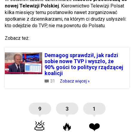
nowej Telewizji Polskiej
. Kierownictwo Telewizji Polsat
kilka miesięcy temu postanowiło nawet zorganizować
spotkanie z dziennikarzami, na którym ci drudzy usłyszeli:
kto odejdzie do TVP, nie ma powrotu do Polsatu.
Zobacz też:
Demagog sprawdził, jak radzi
sobie nowe TVP i wyszło, że
90% gości to politycy rządzącej
koalicji
31
Zobacz więcej »
9
3
1
💩
🔥
❤️