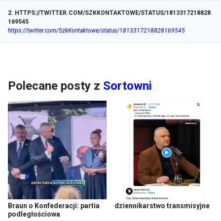
2
.
HTTPS://TWITTER.COM/SZKKONTAKTOWE/STATUS/1813317218828
169545
https://twitter.com/SzkKontaktowe/status/1813317218828169545
Polecane posty z
Sortowni
Braun o Konfederacji: partia
dziennikarstwo transmisyjne
podległościowa