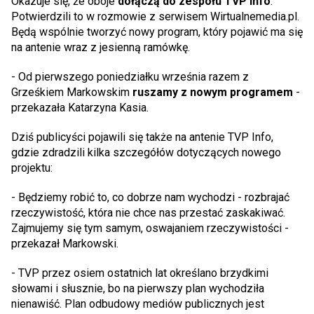
Okazuje się, że oboje
dołączą do zespołu TVP Info
.
Potwierdzili to w rozmowie z serwisem Wirtualnemedia.pl.
Będą wspólnie tworzyć nowy program, który pojawić ma się
na antenie wraz z jesienną ramówkę.
- Od pierwszego poniedziałku września razem z
Grześkiem Markowskim
ruszamy z nowym programem
-
przekazała Katarzyna Kasia.
Dziś publicyści pojawili się także na antenie TVP Info,
gdzie zdradzili kilka szczegółów dotyczących nowego
projektu:
- Będziemy robić to, co dobrze nam wychodzi - rozbrajać
rzeczywistość, która nie chce nas przestać zaskakiwać.
Zajmujemy się tym samym, oswajaniem rzeczywistości -
przekazał Markowski.
- TVP przez osiem ostatnich lat określano brzydkimi
słowami i słusznie, bo na pierwszy plan wychodziła
nienawiść. Plan odbudowy mediów publicznych jest