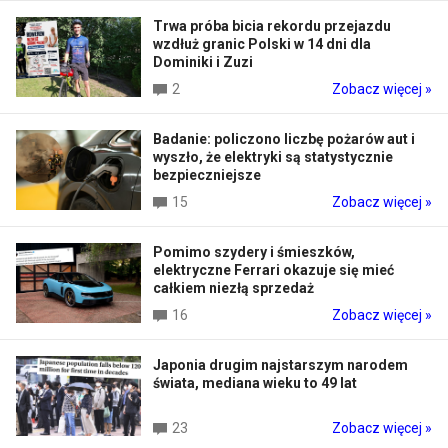
Trwa próba bicia rekordu przejazdu
wzdłuż granic Polski w 14 dni dla
Dominiki i Zuzi
2
Zobacz więcej »
Badanie: policzono liczbę pożarów aut i
wyszło, że elektryki są statystycznie
bezpieczniejsze
15
Zobacz więcej »
Pomimo szydery i śmieszków,
elektryczne Ferrari okazuje się mieć
całkiem niezłą sprzedaż
16
Zobacz więcej »
Japonia drugim najstarszym narodem
świata, mediana wieku to 49 lat
23
Zobacz więcej »