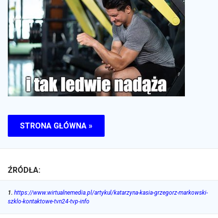
STRONA GŁÓWNA »
ŹRÓDŁA:
1
.
https://www.wirtualnemedia.pl/artykul/katarzyna-kasia-grzegorz-markowski-
szklo-kontaktowe-tvn24-tvp-info