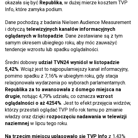
okazała się być
Republika
, w dużej mierze kosztem TVP
Info, które zamyka podium.
Dane pochodzą z badania Nielsen Audience Measurement
i dotyczą
telewizyjnych kanałów informacyjnych
oglądanych w listopadzie
. Dane zestawiane są z tym
samym okresem ubiegłego roku, aby móc zauważyć
tendencje wzrostu lub spadku oglądalności.
Średni dobowy
udział TVN24 wyniósł w listopadzie
5,42%
. Wciąż jest to najpopularniejszy kanał informacyjny,
pomimo spadku z 7,16% w ubiegłym roku, gdy stacja
relacjonowała wydarzenia po wyborach parlamentarnych.
Republika za to awansowała z ósmego miejsca na
drugie
, notując 4,79% udziału, co oznacza
wzrost
oglądalności o aż 4254%
. Jest to efekt przejęcia widzów,
którzy przestali oglądać TVP Info rok temu po zmianie
władzy oraz dzięki
rozpoczęciu nadawania w telewizji
naziemnej
w lipcu tego roku.
Na trzecim miejscu uplasowało się TVP Info
z 1,43%