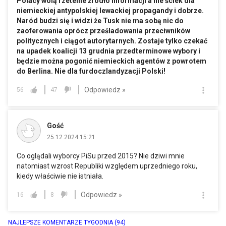
Polacy wolą rzetelne źródło informacji a nie ściek dla
niemieckiej antypolskiej lewackiej propagandy i dobrze.
Naród budzi się i widzi że Tusk nie ma sobą nic do
zaoferowania oprócz prześladowania przeciwników
politycznych i ciągot autorytarnych. Zostaje tylko czekać
na upadek koalicji 13 grudnia przedterminowe wybory i
będzie można pogonić niemieckich agentów z powrotem
do Berlina. Nie dla furdoczlandyzacji Polski!
Odpowiedz »
56
47
Gość
25.12.2024 15:21
Co oglądali wyborcy PiSu przed 2015? Nie dziwi mnie
natomiast wzrost Republiki względem uprzedniego roku,
kiedy właściwie nie istniała.
Odpowiedz »
16
8
NAJLEPSZE KOMENTARZE TYGODNIA
(94)