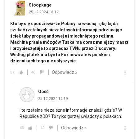
Stoopkage
25.12.2024 16:12
Kto by się spodziewał że Polacy na własną rękę będą
szukać rzetelnych niezależnych informacji odrzucając
ściek tuby propagandowej uśmiechniętego reżimu.
Machina prania mózgów Tuska ma coraz mniejszy maszt
i przypieczętuje to sprzedaż TVNu przez Discovery.
Według plotek ma być to Fox news ale w polskich
dziennikach tego nie usłyszycie
Odpowiedz »
57
46
Gość
25.12.2024 16:19
I te rzetelne niezależne informacje znaleźli gdzie? W
Republice XDD? To tylko gorzej świadczy o polakach.
Odpowiedz »
46
40