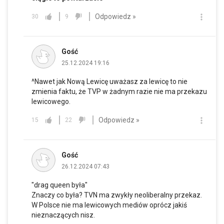
Odpowiedz »
30
9
Gość
25.12.2024 19:16
^Nawet jak Nową Lewicę uważasz za lewicę to nie
zmienia faktu, że TVP w żadnym razie nie ma przekazu
lewicowego.
Odpowiedz »
15
22
Gość
26.12.2024 07:43
"drag queen była"
Znaczy co była? TVN ma zwykły neoliberalny przekaz.
W Polsce nie ma lewicowych mediów oprócz jakiś
nieznaczących nisz.