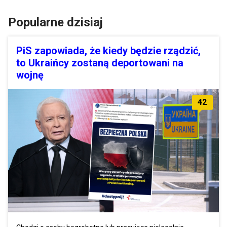
Popularne dzisiaj
PiS zapowiada, że kiedy będzie rządzić,
to Ukraińcy zostaną deportowani na
wojnę
42