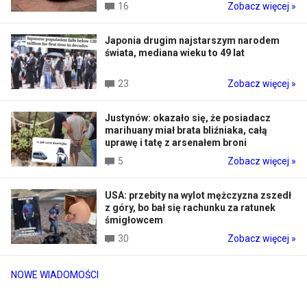
16
Zobacz więcej »
Japonia drugim najstarszym narodem
świata, mediana wieku to 49 lat
23
Zobacz więcej »
Justynów: okazało się, że posiadacz
marihuany miał brata bliźniaka, całą
uprawę i tatę z arsenałem broni
5
Zobacz więcej »
USA: przebity na wylot mężczyzna zszedł
z góry, bo bał się rachunku za ratunek
śmigłowcem
30
Zobacz więcej »
NOWE WIADOMOŚCI