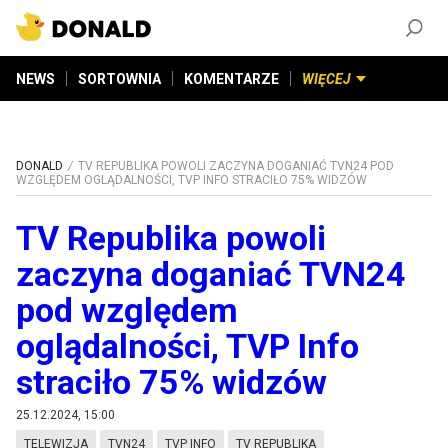
ZAŁÓŻ KONTO
©
2026
DONALD.PL
Wszelkie prawa zastrzeżone
NEWS
SORTOWNIA
KOMENTARZE
WIĘCEJ
DONALD
TV REPUBLIKA POWOLI ZACZYNA DOGANIAĆ TVN24 POD
WZGLĘDEM OGLĄDALNOŚCI, TVP INFO STRACIŁO 75% WIDZÓW
TV Republika powoli
zaczyna doganiać TVN24
pod względem
oglądalności, TVP Info
straciło 75% widzów
25.12.2024, 15:00
TELEWIZJA
TVN24
TVP INFO
TV REPUBLIKA