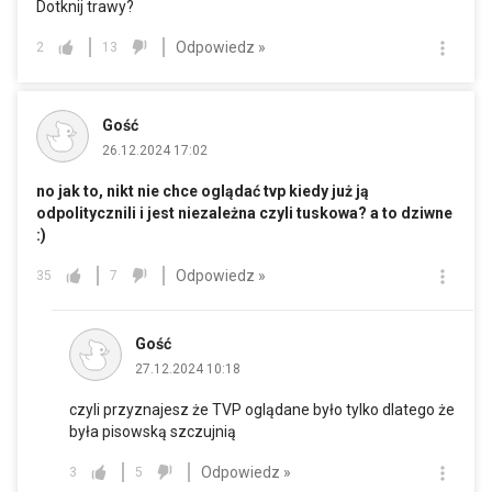
Dotknij trawy?
Odpowiedz »
2
13
Gość
26.12.2024 17:02
no jak to, nikt nie chce oglądać tvp kiedy już ją
odpolitycznili i jest niezależna czyli tuskowa? a to dziwne
:)
Odpowiedz »
35
7
Gość
27.12.2024 10:18
czyli przyznajesz że TVP oglądane było tylko dlatego że
była pisowską szczujnią
Odpowiedz »
3
5