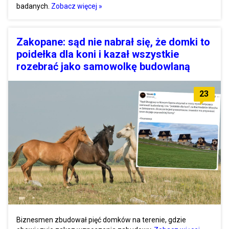
badanych.
Zobacz więcej »
Zakopane: sąd nie nabrał się, że domki to
poidełka dla koni i kazał wszystkie
rozebrać jako samowolkę budowlaną
23
Biznesmen zbudował pięć domków na terenie, gdzie