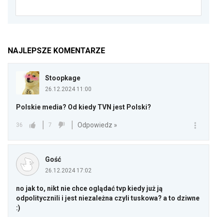
NAJLEPSZE KOMENTARZE
Stoopkage
26.12.2024 11:00
Polskie media? Od kiedy TVN jest Polski?
Odpowiedz »
36
7
Gość
26.12.2024 17:02
no jak to, nikt nie chce oglądać tvp kiedy już ją
odpolitycznili i jest niezależna czyli tuskowa? a to dziwne
:)