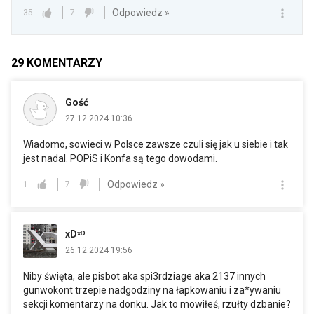
Odpowiedz »
35
7
29
KOMENTARZY
Gość
27.12.2024 10:36
Wiadomo, sowieci w Polsce zawsze czuli się jak u siebie i tak
jest nadal. POPiS i Konfa są tego dowodami.
Odpowiedz »
1
7
xDˣᴰ
26.12.2024 19:56
Niby święta, ale pisbot aka spi3rdziage aka 2137 innych
gunwokont trzepie nadgodziny na łapkowaniu i za*ywaniu
sekcji komentarzy na donku. Jak to mowiłeś, rzułty dzbanie?