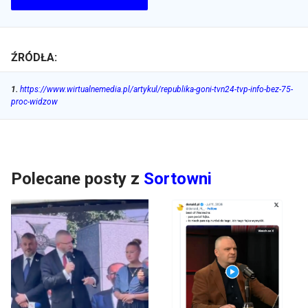
ŹRÓDŁA:
1
.
https://www.wirtualnemedia.pl/artykul/republika-goni-tvn24-tvp-info-bez-75-
proc-widzow
Polecane posty z
Sortowni