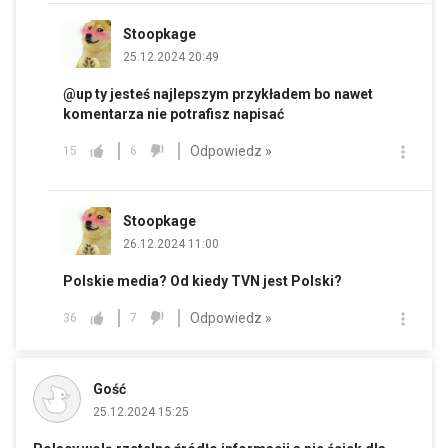
Stoopkage
25.12.2024 20:49
@up ty jesteś najlepszym przykładem bo nawet
komentarza nie potrafisz napisać
Odpowiedz »
15
6
Stoopkage
26.12.2024 11:00
Polskie media? Od kiedy TVN jest Polski?
Odpowiedz »
36
7
Gość
25.12.2024 15:25