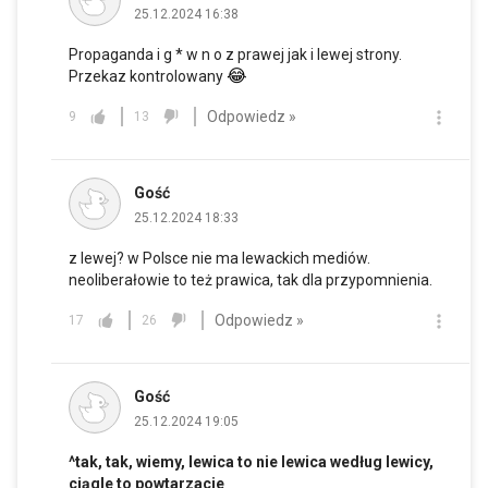
25.12.2024 16:38
Propaganda i g * w n o z prawej jak i lewej strony.
😂
Przekaz kontrolowany
Odpowiedz »
9
13
Gość
25.12.2024 18:33
z lewej? w Polsce nie ma lewackich mediów.
neoliberałowie to też prawica, tak dla przypomnienia.
Odpowiedz »
17
26
Gość
25.12.2024 19:05
^tak, tak, wiemy, lewica to nie lewica według lewicy,
ciągle to powtarzacie