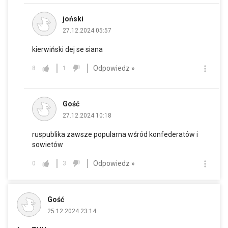
joński
27.12.2024 05:57
kierwiński dej se siana
Odpowiedz »
8
1
Gość
27.12.2024 10:18
ruspublika zawsze popularna wśród konfederatów i
sowietów
Odpowiedz »
0
3
Gość
25.12.2024 23:14