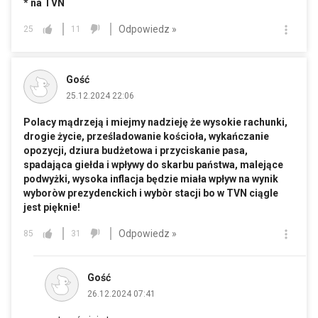
* na TVN
Odpowiedz »
25
11
Gość
25.12.2024 22:06
Polacy mądrzeją i miejmy nadzieję że wysokie rachunki,
drogie życie, prześladowanie kościoła, wykańczanie
opozycji, dziura budżetowa i przyciskanie pasa,
spadająca giełda i wpływy do skarbu państwa, malejące
podwyżki, wysoka inflacja będzie miała wpływ na wynik
wyboròw prezydenckich i wybòr stacji bo w TVN ciągle
jest pięknie!
Odpowiedz »
85
31
Gość
26.12.2024 07:41