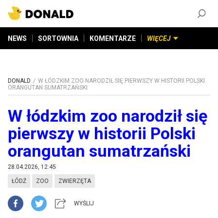
ZAŁÓŻ KONTO
©
2026
DONALD.PL
Wszelkie prawa zastrzeżone
NEWS
SORTOWNIA
KOMENTARZE
WIĘCEJ
DONALD
W ŁÓDZKIM ZOO NARODZIŁ SIĘ PIERWSZY W HISTORII POLSKI
ORANGUTAN SUMATRZAŃSKI
W łódzkim zoo narodził się
pierwszy w historii Polski
orangutan sumatrzański
28.04.2026, 12:45
ŁÓDŹ
ZOO
ZWIERZĘTA
WYŚLIJ