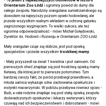
- T
o jeden z najważniejszych momentów w historii
Orientarium Zoo Łódź
i ogromny powód do dumy dla
całego zespołu. Narodziny orangutana sumatrzańskiego są
dowodem na najwyższy poziom opieki hodowlanej, ale
przede wszystkim realnym wkładem w ochronę gatunku
zagrożonego wyginięciem. To wielki sukces, ale też
ogromna odpowiedzialność - mówi Michał Gołędowski,
Dyrektor ds. Hodowli i Rozwoju w Orientarium ZOO Łódź.
Mały orangutan czuje się dobrze, jest pod opieką
specjalistów i przede wszystkim
troskliwej mamy.
- Mały przyszedł na świat 1 kwietnia i jest samcem. Od
pierwszych chwil znajduje się pod troskliwą opieką mamy
Ketawy, dla której jest to pierwsze potomstwo. Tym
bardziej cieszy fakt, że poród przebiegł prawidłowo, a
młoda samica wykazuje silne zachowania opiekuńcze i
instynkt macierzyński. W pobliżu przebywa również ojciec -
Budi, a cała rodzina znajduje się pod stałą opieką zespołu
doświadczonych opiekunów i lekarzy weterynarii, którzy
czuwają nad ich bezpieczeństwem i dobrostanem - mówi