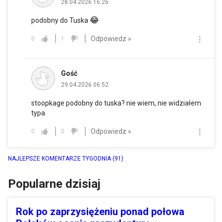
28.04.2026 16:26
😂
podobny do Tuska
Odpowiedz »
0
1
Gość
29.04.2026 06:52
stoopkage podobny do tuska? nie wiem, nie widziałem
typa
Odpowiedz »
0
0
NAJLEPSZE KOMENTARZE TYGODNIA
(91)
Popularne dzisiaj
Rok po zaprzysiężeniu ponad połowa