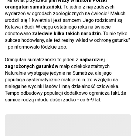
"Na świat przyszedł
pierwszy w historii Polski
orangutan sumatrzański.
To jedno z najrzadszych
wydarzeń w ogrodach zoologicznych na świecie! Maluch
urodził się 1 kwietnia i jest samcem. Jego rodzicami są
Ketawa i Budi. W ciągu ostatniego roku na świecie
odnotowano
zaledwie kilka takich narodzin.
To nie tylko
sukces hodowlany, ale też realny wkład w ochronę gatunku"
- poinformowało łódzkie zoo.
Orangutan sumatrzański to jeden z
najbardziej
zagrożonych gatunków
małp człekokształtnych.
Naturalnie występuje jedynie na Sumatrze, ale jego
populacja systematycznie maleje m.in. ze względu na
nielegalne wycinki lasów i inną działalność człowieka.
Tempo odbudowy populacji dodatkowo ogranicza fakt, że
samice rodzą młode dość rzadko - co 6-9 lat.