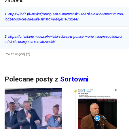
ŹRÓDŁA:
1
.
https://lodz.pl/artykul/orangutan-sumatrzanski-urodzil-sie-w-orientarium-zoo-
lodz-to-sukces-na-skale-swiatowa-zdjecia-73244/
2
.
https://orientarium.lodz.pl/wielki-sukces-w-polsce-w-orientarium-zoo-lodz-ur
odzil-sie-orangutan-sumatrzanski/
Pokaż więcej (2)
Polecane posty z
Sortowni