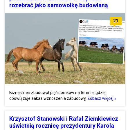
rozebrać jako samowolkę budowlaną
21
Biznesmen zbudował pięć domków na terenie, gdzie
obowiązuje zakaz wznoszenia zabudowy.
Zobacz więcej »
Krzysztof Stanowski i Rafał Ziemkiewicz
uświetnią rocznicę prezydentury Karola