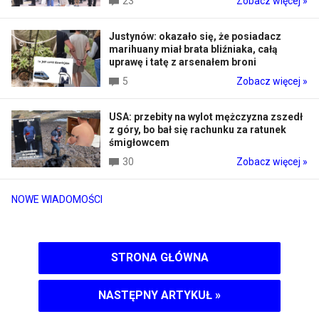
23
Zobacz więcej »
Justynów: okazało się, że posiadacz
marihuany miał brata bliźniaka, całą
uprawę i tatę z arsenałem broni
5
Zobacz więcej »
USA: przebity na wylot mężczyzna zszedł
z góry, bo bał się rachunku za ratunek
śmigłowcem
30
Zobacz więcej »
NOWE WIADOMOŚCI
STRONA GŁÓWNA
NASTĘPNY ARTYKUŁ
»