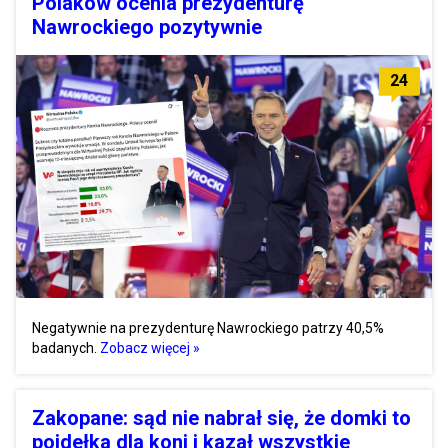
Polaków ocenia prezydenturę
Nawrockiego pozytywnie
24
Negatywnie na prezydenturę Nawrockiego patrzy 40,5%
badanych.
Zobacz więcej »
Zakopane: sąd nie nabrał się, że domki to
poidełka dla koni i kazał wszystkie