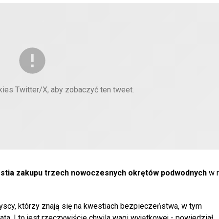
kies Twitter/X, aby zobaczyć ten tweet.
stia zakupu trzech nowoczesnych okrętów podwodnych
w 
yscy, którzy znają się na kwestiach bezpieczeństwa, w tym
ta. I to jest rzeczywiście chwila wagi wyjątkowej - powiedział.