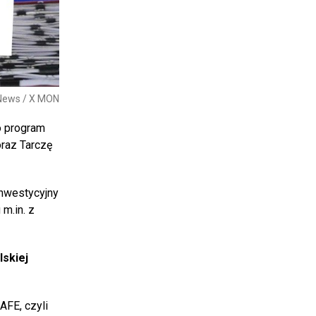
 News / X MON
o program
oraz Tarczę
inwestycyjny
m.in. z
lskiej
AFE, czyli