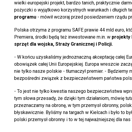
wielki europejski projekt, bardzo tanich, praktycznie dar
pożyczki o wyjątkowo korzystnych warunkach i długich te
programu
- mówił wczoraj przed posiedzeniem rządu pr
Polska otrzyma z programu SAFE prawie 44 mld euro, kt
Premiera, środki będą też inwestowane m.in. w
projekty
sprzęt dla wojska, Straży Granicznej i Policji.
- W końcu uzyskaliśmy jednoznaczną akceptację całej Eur
obowiązek całej Unii Europejskiej. Europa wreszcie zaczę
nie tylko nasze polskie - tłumaczył premier. - Będziemy 
bezpośredni związek z bezpieczeństwem państwa pols
- To jest nie tylko kwestia naszego bezpieczeństwa wpros
tym słowa przesady, że dzięki tym działaniom, mówię tut
przeznaczamy na obronę, w tym przemysł obronny, polski
błyskawicznie. Byliśmy na targach w Kielcach i było to b
polski przemysł obronny i to w tej najważniejszej dla nas 