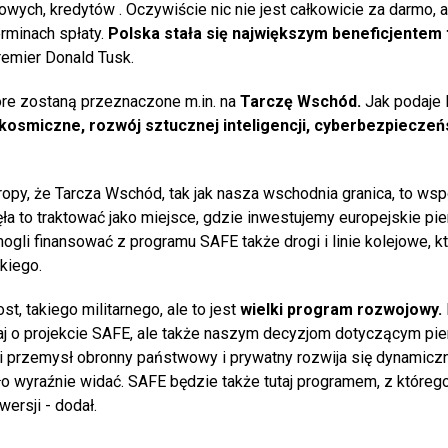
mowych, kredytów . Oczywiście nic nie jest całkowicie za darmo, a
rminach spłaty.
Polska stała się największym beneficjentem
emier Donald Tusk.
óre zostaną przeznaczone m.in. na
Tarczę Wschód.
Jak podaje 
 kosmiczne, rozwój sztucznej inteligencji, cyberbezpieczeń
opy, że Tarcza Wschód, tak jak nasza wschodnia granica, to wsp
ła to traktować jako miejsce, gdzie inwestujemy europejskie pie
mogli finansować z programu SAFE także drogi i linie kolejowe, k
kiego.
t, takiego militarnego, ale to jest
wielki program rozwojowy.
aj o projekcie SAFE, ale także naszym decyzjom dotyczącym pien
 przemysł obronny państwowy i prywatny rozwija się dynamiczn
yło wyraźnie widać. SAFE będzie także tutaj programem, z któreg
wersji - dodał.