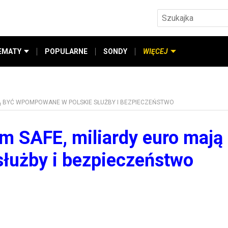
EMATY
POPULARNE
SONDY
WIĘCEJ
Ą BYĆ WPOMPOWANE W POLSKIE SŁUŻBY I BEZPIECZEŃSTWO
m SAFE, miliardy euro mają
łużby i bezpieczeństwo