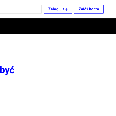
Zaloguj się
Załóż konto
 być