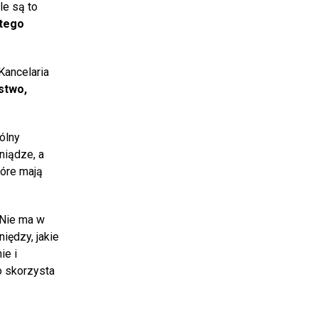
le są to
 tego
Kancelaria
stwo,
ólny
niądze, a
tóre mają
Nie ma w
iędzy, jakie
ie i
o skorzysta