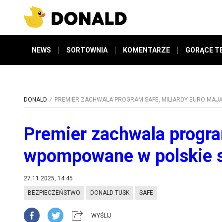
NEWS
SORTOWNIA
KOMENTARZE
GORĄCE T
DONALD
PREMIER ZACHWALA PROGRAM SAFE, MILIARDY EURO MAJ
Premier zachwala progra
wpompowane w polskie s
27.11.2025, 14:45
BEZPIECZEŃSTWO
DONALD TUSK
SAFE
WYŚLIJ