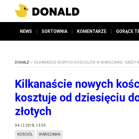
NEWS
SORTOWNIA
KOMENTARZE
GORĄCE T
DONALD
KILKANAŚCIE NOWYCH KOŚCIOŁÓW W WARSZAWIE. KAŻDY KO
Kilkanaście nowych koś
kosztuje od dziesięciu d
złotych
04.12.2018, 13:03
KOŚCIÓŁ
WARSZAWA