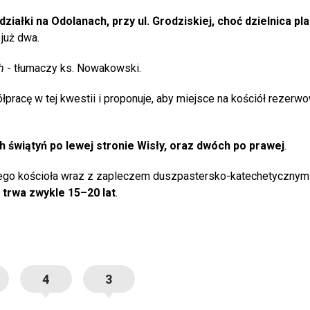
iałki na Odolanach, przy ul. Grodziskiej, choć dzielnica pl
 już dwa.
h
- tłumaczy ks. Nowakowski.
racę w tej kwestii i proponuje, aby miejsce na kościół rezerw
h świątyń po lewej stronie Wisły, oraz dwóch po prawej
.
owego kościoła wraz z zapleczem duszpastersko-katechetycznym
 trwa zwykle 15–20 lat
.
4
3