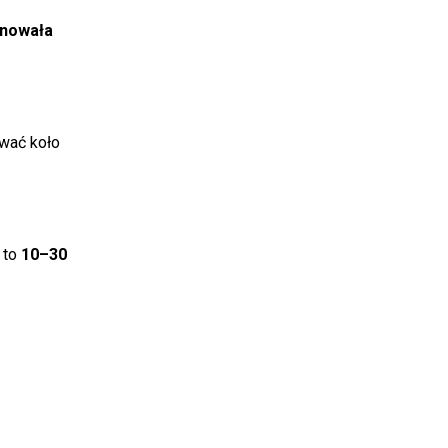
anowała
ować koło
 to
10–30