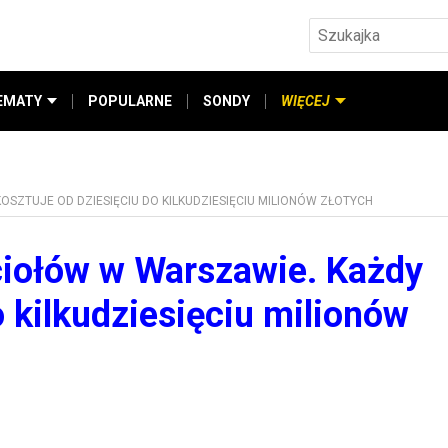
EMATY
POPULARNE
SONDY
WIĘCEJ
SZTUJE OD DZIESIĘCIU DO KILKUDZIESIĘCIU MILIONÓW ZŁOTYCH
ciołów w Warszawie. Każdy
o kilkudziesięciu milionów