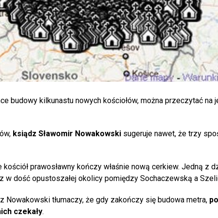
hce budowy kilkunastu nowych kościołów, można przeczytać na je
łów,
ksiądz Sławomir Nowakowski
sugeruje nawet, że trzy spo
 kościół prawosławny kończy właśnie nową cerkiew. Jedną z dz
, oraz w dość opustoszałej okolicy pomiędzy Sochaczewską a Sze
dz Nowakowski tłumaczy, że gdy zakończy się budowa metra,
p
nich czekały
.