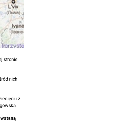
j stronie
śród nich
iesięciu z
ligowską.
owstaną