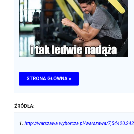
STRONA GŁÓWNA »
ŹRÓDŁA:
1
.
http://warszawa.wyborcza.pl/warszawa/7,54420,242