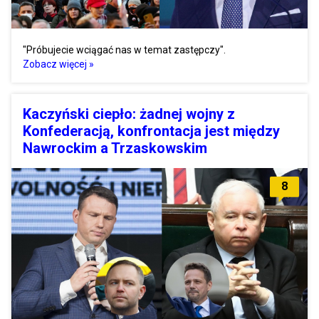
"Próbujecie wciągać nas w temat zastępczy".
Zobacz więcej »
Kaczyński ciepło: żadnej wojny z
Konfederacją, konfrontacja jest między
Nawrockim a Trzaskowskim
8