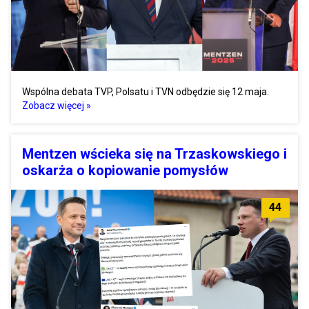
Wspólna debata TVP, Polsatu i TVN odbędzie się 12 maja.
Zobacz więcej »
Mentzen wścieka się na Trzaskowskiego i
oskarża o kopiowanie pomysłów
44