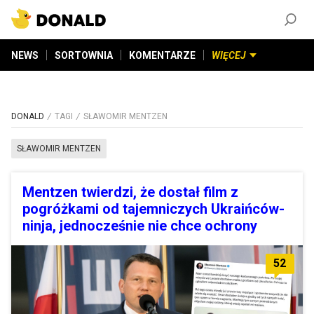
ZAŁÓŻ KONTO
©
2026
DONALD.PL
Wszelkie prawa zastrzeżone
NEWS
SORTOWNIA
KOMENTARZE
WIĘCEJ
DONALD
TAGI
SŁAWOMIR MENTZEN
SŁAWOMIR MENTZEN
Mentzen twierdzi, że dostał film z
pogróżkami od tajemniczych Ukraińców-
ninja, jednocześnie nie chce ochrony
52