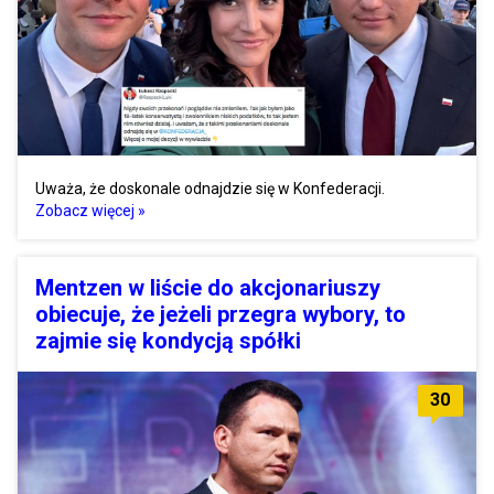
Uważa, że doskonale odnajdzie się w Konfederacji.
Zobacz więcej »
Mentzen w liście do akcjonariuszy
obiecuje, że jeżeli przegra wybory, to
zajmie się kondycją spółki
30