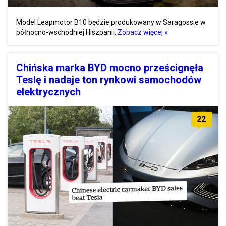
Model Leapmotor B10 będzie produkowany w Saragossie w
północno-wschodniej Hiszpanii.
Zobacz więcej »
Chińska marka BYD mocno prześcignęła
Teslę i nadaje ton rynkowi samochodów
elektrycznych
22