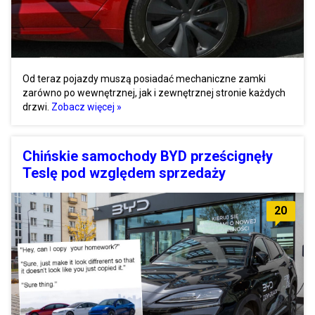
Od teraz pojazdy muszą posiadać mechaniczne zamki
zarówno po wewnętrznej, jak i zewnętrznej stronie każdych
drzwi.
Zobacz więcej »
Chińskie samochody BYD prześcignęły
Teslę pod względem sprzedaży
20