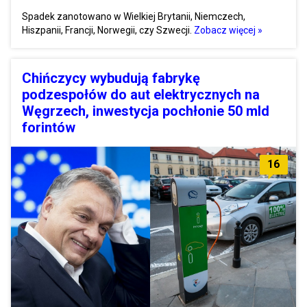
Spadek zanotowano w Wielkiej Brytanii, Niemczech,
Hiszpanii, Francji, Norwegii, czy Szwecji.
Zobacz więcej »
Chińczycy wybudują fabrykę
podzespołów do aut elektrycznych na
Węgrzech, inwestycja pochłonie 50 mld
forintów
16