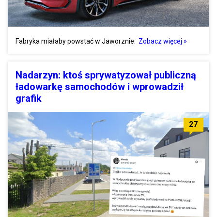
Fabryka miałaby powstać w Jaworznie.
Zobacz więcej »
Nadarzyn: ktoś sprywatyzował publiczną
ładowarkę samochodów i wprowadził
grafik
27