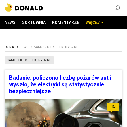
ZAŁÓŻ KONTO
©
2026
DONALD.PL
Wszelkie prawa zastrzeżone
NEWS
SORTOWNIA
KOMENTARZE
WIĘCEJ
DONALD
TAGI
SAMOCHODY ELEKTRYCZNE
SAMOCHODY ELEKTRYCZNE
Badanie: policzono liczbę pożarów aut i
wyszło, że elektryki są statystycznie
bezpieczniejsze
15