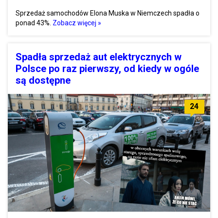
Sprzedaż samochodów Elona Muska w Niemczech spadła o
ponad 43%.
Zobacz więcej »
Spadła sprzedaż aut elektrycznych w
Polsce po raz pierwszy, od kiedy w ogóle
są dostępne
24