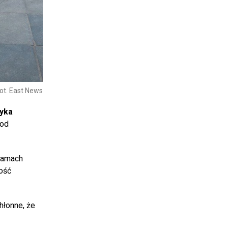
ot. East News
ryka
 od
 ramach
ość
hłonne, że