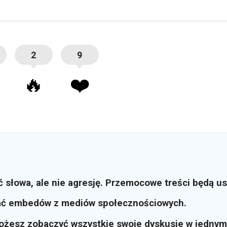
2
9
🔥
❤️
ć słowa, ale nie agresję. Przemocowe treści będą u
ać embedów z mediów społecznościowych.
możesz zobaczyć wszystkie swoje dyskusje w jednym