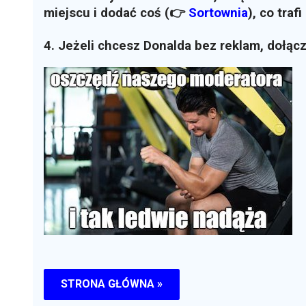
miejscu i dodać coś (👉
Sortownia
)
, co traf
4. Jeżeli chcesz Donalda bez reklam, dołąc
STRONA GŁÓWNA »