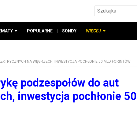
EMATY
POPULARNE
SONDY
WIĘCEJ
EKTRYCZNYCH NA WĘGRZECH, INWESTYCJA POCHŁONIE 50 MLD FORINTÓW
rykę podzespołów do aut
ch, inwestycja pochłonie 5