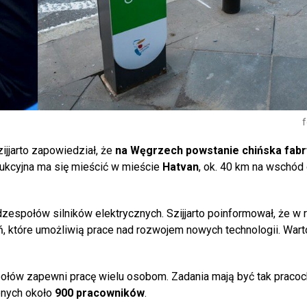
f
ijjarto zapowiedział, że
na Węgrzech powstanie
chińska fab
ukcyjna ma się mieścić w mieście
Hatvan
, ok. 40 km na wschód
espołów silników elektrycznych. Szijjarto poinformował, że w
, które umożliwią prace nad rozwojem nowych technologii. Wart
społów zapewni pracę wielu osobom. Zadania mają być tak pracoc
bnych około
900 pracowników
.