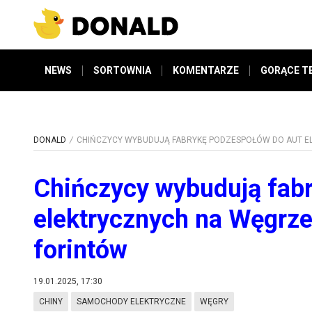
NEWS
SORTOWNIA
KOMENTARZE
GORĄCE T
DONALD
CHIŃCZYCY WYBUDUJĄ FABRYKĘ PODZESPOŁÓW DO AUT EL
Chińczycy wybudują fab
elektrycznych na Węgrze
forintów
19.01.2025, 17:30
CHINY
SAMOCHODY ELEKTRYCZNE
WĘGRY