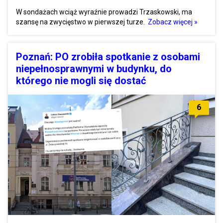
W sondażach wciąż wyraźnie prowadzi Trzaskowski, ma
szansę na zwycięstwo w pierwszej turze.
Zobacz więcej »
Poznań: PO zrobiła spotkanie z osobami
niepełnosprawnymi w budynku, do
którego nie mogli się dostać
6