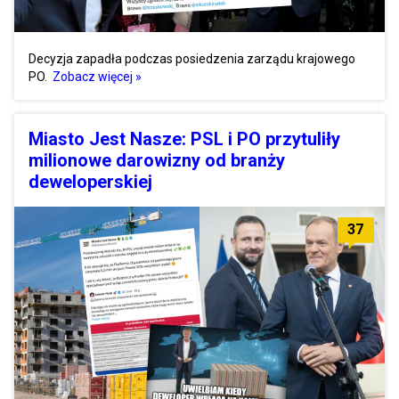
Decyzja zapadła podczas posiedzenia zarządu krajowego
PO.
Zobacz więcej »
Miasto Jest Nasze: PSL i PO przytuliły
milionowe darowizny od branży
deweloperskiej
37