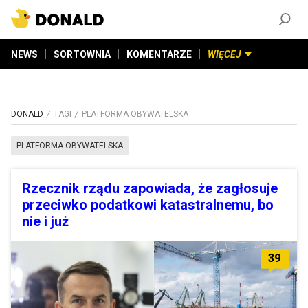
ZAŁÓŻ KONTO
©
2026
DONALD.PL
Wszelkie prawa zastrzeżone
NEWS
SORTOWNIA
KOMENTARZE
WIĘCEJ
DONALD
TAGI
PLATFORMA OBYWATELSKA
PLATFORMA OBYWATELSKA
Rzecznik rządu zapowiada, że zagłosuje
przeciwko podatkowi katastralnemu, bo
nie i już
39