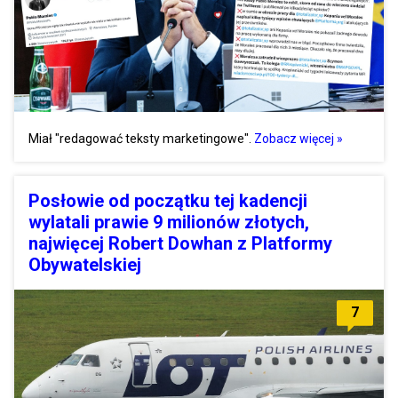
Miał "redagować teksty marketingowe".
Zobacz więcej »
Posłowie od początku tej kadencji
wylatali prawie 9 milionów złotych,
najwięcej Robert Dowhan z Platformy
Obywatelskiej
7