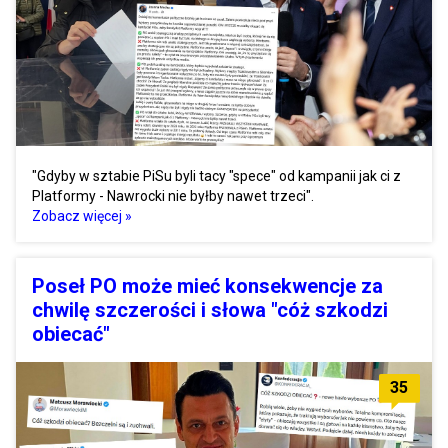
"Gdyby w sztabie PiSu byli tacy "spece" od kampanii jak ci z
Platformy - Nawrocki nie byłby nawet trzeci".
Zobacz więcej »
Poseł PO może mieć konsekwencje za
chwilę szczerości i słowa "cóż szkodzi
obiecać"
35