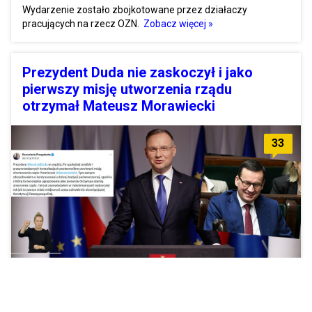
Wydarzenie zostało zbojkotowane przez działaczy
pracujących na rzecz OZN.
Zobacz więcej »
Prezydent Duda nie zaskoczył i jako
pierwszy misję utworzenia rządu
otrzymał Mateusz Morawiecki
33