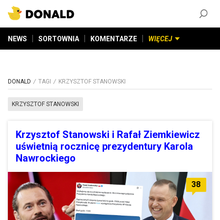
ZAŁÓŻ KONTO
©
2026
DONALD.PL
Wszelkie prawa zastrzeżone
NEWS
SORTOWNIA
KOMENTARZE
WIĘCEJ
DONALD
TAGI
KRZYSZTOF STANOWSKI
KRZYSZTOF STANOWSKI
Krzysztof Stanowski i Rafał Ziemkiewicz
uświetnią rocznicę prezydentury Karola
Nawrockiego
38