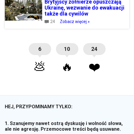
Brytyjscy żołnierze opuszczają
Ukrainę, wezwanie do ewakuacji
także dla cywilów
24
Zobacz więcej »
6
10
24
💩
🔥
❤️
HEJ, PRZYPOMINAMY TYLKO:
1. Szanujemy nawet ostrą dyskusję i wolność słowa,
ale nie agresję. Przemocowe treści będą usuwane.