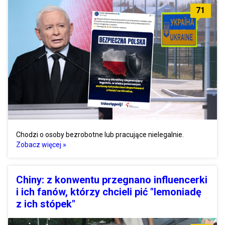
71
Chodzi o osoby bezrobotne lub pracujące nielegalnie.
Zobacz więcej »
Chiny: z konwentu przegnano influencerki
i ich fanów, którzy chcieli pić "lemoniadę
z ich stópek"