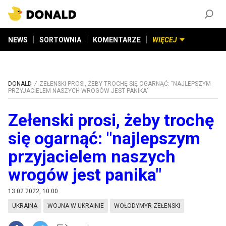
ZAŁÓŻ KONTO
©
2026
DONALD.PL
Wszelkie prawa zastrzeżone
NEWS
SORTOWNIA
KOMENTARZE
WIĘCEJ
DONALD
ZEŁENSKI PROSI, ŻEBY TROCHĘ SIĘ OGARNĄĆ: "NAJLEPSZYM
PRZYJACIELEM NASZYCH WROGÓW JEST PANIKA"
Zełenski prosi, żeby trochę
się ogarnąć: "najlepszym
przyjacielem naszych
wrogów jest panika"
13.02.2022, 10:00
UKRAINA
WOJNA W UKRAINIE
WOŁODYMYR ZEŁENSKI