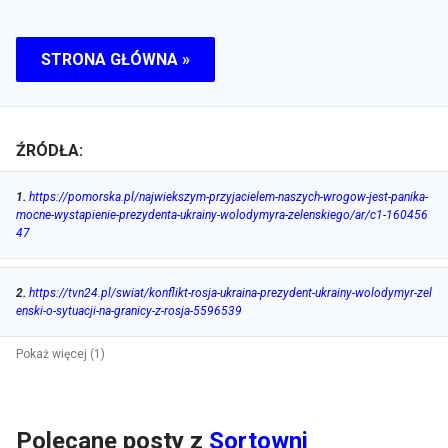
STRONA GŁÓWNA »
ŹRÓDŁA:
1
.
https://pomorska.pl/najwiekszym-przyjacielem-naszych-wrogow-jest-panika-
mocne-wystapienie-prezydenta-ukrainy-wolodymyra-zelenskiego/ar/c1-160456
47
2
.
https://tvn24.pl/swiat/konflikt-rosja-ukraina-prezydent-ukrainy-wolodymyr-zel
enski-o-sytuacji-na-granicy-z-rosja-5596539
Pokaż więcej (1)
Polecane posty z
Sortowni