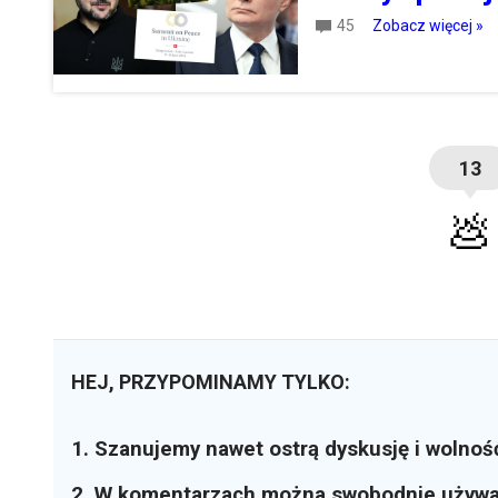
45
Zobacz więcej »
13
💩
HEJ, PRZYPOMINAMY TYLKO:
1. Szanujemy nawet ostrą dyskusję i wolnoś
2. W komentarzach można swobodnie używ