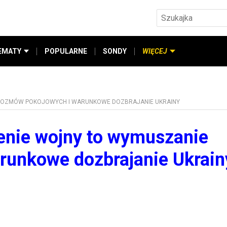
EMATY
POPULARNE
SONDY
WIĘCEJ
 ROZMÓW POKOJOWYCH I WARUNKOWE DOZBRAJANIE UKRAINY
enie wojny to wymuszanie
runkowe dozbrajanie Ukrain