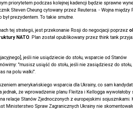
wnym priorytetem podczas kolejnej kadencji będzie sprawne wyn
ecznik Steven Cheung cytowany przez Reutersa. - Wojna między 
p był prezydentem. To takie smutne.
ch tej strategii, jest przekonanie Rosji do negocjacji poprzez
o
truktury NATO
. Plan został opublikowany przez think tank przyj
acyjnego], jeśli nie usiądziecie do stołu, wsparcie od Stanów
ówimy: "musisz usiąść do stołu, jeśli nie zasiądziesz do stołu
s na polu walki".
zeniem amerykańskiego wsparcia dla Ukrainy, co sam kandydat
a jednak, że wprowadzenie planu Fleitza i Kellogga wywołałoby
na relacje Stanów Zjednoczonych z europejskimi sojusznikami. 
iast Ministerstwo Spraw Zagranicznych Ukrainy nie skomentowało