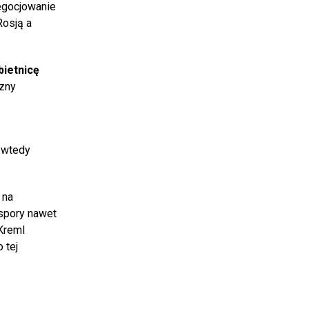
egocjowanie
Rosją a
bietnicę
azny
, wtedy
 na
 spory nawet
Kreml
 tej