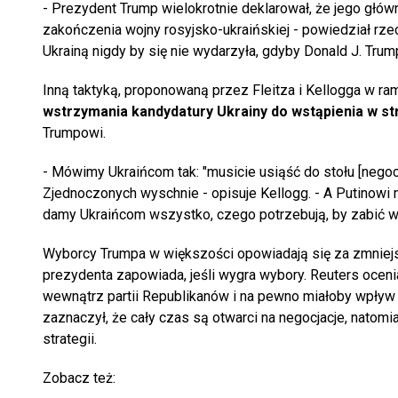
- Prezydent Trump wielokrotnie deklarował, że jego głó
zakończenia wojny rosyjsko-ukraińskiej - powiedział rz
Ukrainą nigdy by się nie wydarzyła, gdyby Donald J. Trum
Inną taktyką, proponowaną przez Fleitza i Kellogga w rama
wstrzymania kandydatury Ukrainy do wstąpienia w s
Trumpowi.
- Mówimy Ukraińcom tak: "musicie usiąść do stołu [negocj
Zjednoczonych wyschnie - opisuje Kellogg. - A Putinowi m
damy Ukraińcom wszystko, czego potrzebują, by zabić wa
Wyborcy Trumpa w większości opowiadają się za zmniejs
prezydenta zapowiada, jeśli wygra wybory. Reuters oceni
wewnątrz partii Republikanów i na pewno miałoby wpływ 
zaznaczył, że cały czas są otwarci na negocjacje, natom
strategii.
Zobacz też: