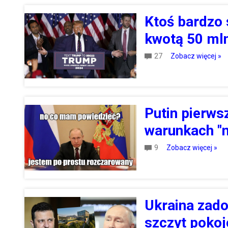
Ktoś bardzo
kwotą 50 ml
27
Zobacz więcej »
Putin pierws
warunkach "n
9
Zobacz więcej »
Ukraina zado
szczyt poko