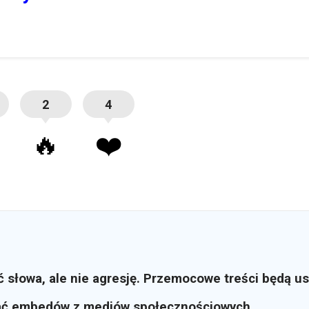
2
4
🔥
❤️
ć słowa, ale nie agresję. Przemocowe treści będą u
ać embedów z mediów społecznościowych.