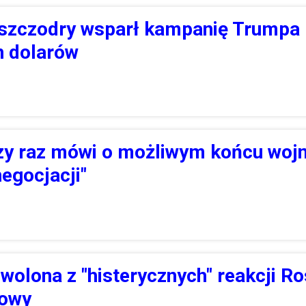
 szczodry wsparł kampanię Trumpa
n dolarów
zy raz mówi o możliwym końcu wojn
egocjacji"
wolona z "histerycznych" reakcji Ro
jowy