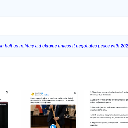
-halt-us-military-aid-ukraine-unless-it-negotiates-peace-with-20