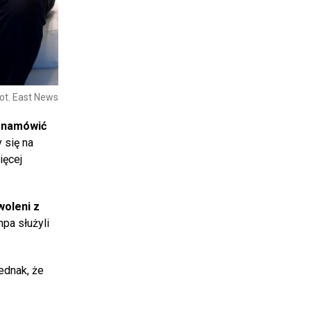
ot. East News
namówić
 się na
ięcej
woleni z
pa służyli
ednak, że